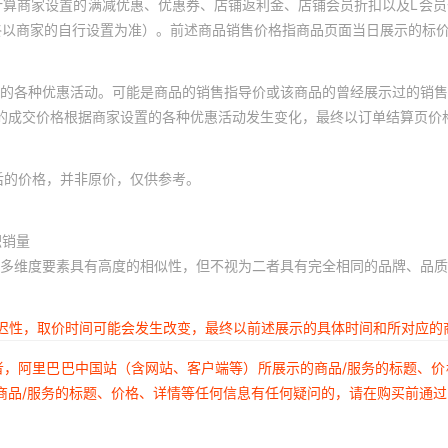
计算商家设置的满减优惠、优惠券、店铺返利金、店铺会员折扣以及L会
终以商家的自行设置为准）。前述商品销售价格指商品页面当日展示的标
的各种优惠活动。可能是商品的销售指导价或该商品的曾经展示过的销售
体的成交价格根据商家设置的各种优惠活动发生变化，最终以订单结算页价
后的价格，并非原价，仅供参考。
积销量
多维度要素具有高度的相似性，但不视为二者具有完全相同的品牌、品质
延迟性，取价时间可能会发生改变，最终以前述展示的具体时间和所对应的
者，阿里巴巴中国站（含网站、客户端等）所展示的商品/服务的标题、
商品/服务的标题、价格、详情等任何信息有任何疑问的，请在购买前通