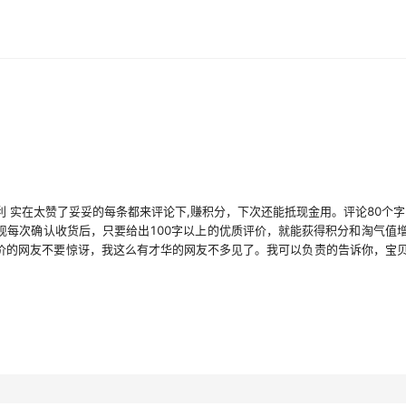
利 实在太赞了妥妥的每条都来评论下,赚积分，下次还能抵现金用。评论80个字
发现每次确认收货后，只要给出100字以上的优质评价，就能荻得积分和淘气值
价的网友不要惊讶，我这么有才华的网友不多见了。我可以负责的告诉你，宝