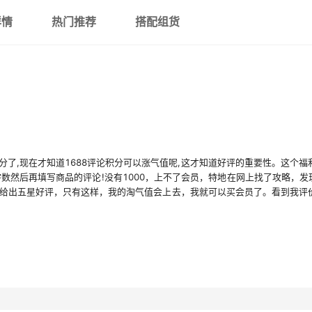
详情
热门推荐
搭配组货
积分了,现在才知道1688评论积分可以涨气值呢,这才知道好评的重要性。这个福
宇数然后再填写商品的评论!没有1000，上不了会员，特地在网上找了攻略，
给出五星好评，只有这样，我的淘气值会上去，我就可以买会员了。看到我评