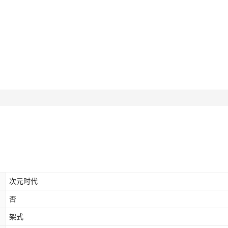
次元时代
否
架式