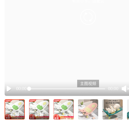
有点小卡，请重试
retry
主图视频
00:00
00:00
Play
视频
讲解