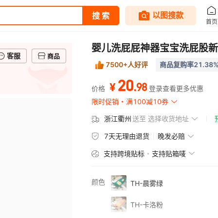
婴儿洗屁屁神器宝宝洗屁股新
客服
商品
7500+人好评
商品复购率21.38
20
.
98
¥
价格
登录查看更多优惠
限时促销
满100减10券
浙江衢州
送至
选择收货地址
7天无理由退货
晚发必赔
支持跨境贴标
支持贴箱唛
颜色
TH-晨雾绿
TH-卡洛粉