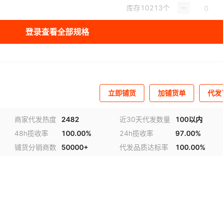
库存
10213
个
登录查看全部规格
立即铺货
加铺货单
代发
商家代发热度
2482
近30天代发数量
100以内
48h揽收率
100.00%
24h揽收率
97.00%
视频
铺货分销商数
50000+
代发品质达标率
100.00%