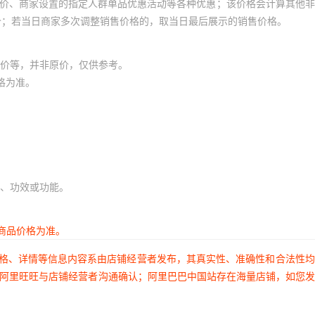
员价、商家设置的指定人群单品优惠活动等各种优惠；该价格会计算其他
价；若当日商家多次调整销售价格的，取当日最后展示的销售价格。
价等，并非原价，仅供参考。
格为准。
、功效或功能。
商品价格为准。
价格、详情等信息内容系由店铺经营者发布，其真实性、准确性和合法性
过阿里旺旺与店铺经营者沟通确认；阿里巴巴中国站存在海量店铺，如您