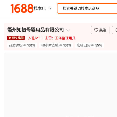
衢州知初母婴用品有限公司
关注
入驻
6
年
主营：
卫浴整理用具
100%
100%
55%
品质达标率
48小时支揽率
店铺回头率