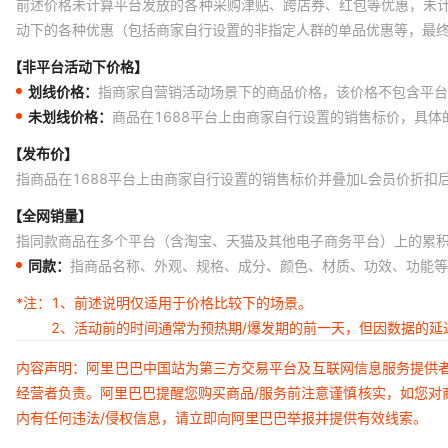
前述价格未计算平台发放的各种采购津贴、跨店券、红包等优惠，未
动下的各种优惠（包括商家自行设置的非指定人群的单品优惠等，最
【非平台活动下价格】
划线价格：
指商家自营销活动场景下的商品价格，该价格不包含平台
未划线价格：
商品在1688平台上由商家自行设置的销售标价，具
【发布价】
指商品在1688平台上由商家自行设置的销售标价并叠加L会员价折扣
【全网销量】
指同款商品在多个平台（含淘宝、天猫及其他电子商务平台）上的累
同款：
指商品名称、外观、规格、成分、颜色、材质、功效、功能等
*注：
1、前述说明仅适用于价格比较下的场景。
2、活动前的时间通常为预热期/爆发期的前一天，但因数据的
内容声明：阿里巴巴中国站为第三方交易平台及互联网信息服务提供
经营者负责。阿里巴巴提醒您购买商品/服务前注意谨慎核实，如您对
内有任何违法/侵权信息，请立即向阿里巴巴举报并提供有效线索。