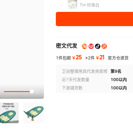
TH-珍珠白
密文代发
25
21
￥
￥
1件包邮
≥2件
官方仓退货
卫浴整理用具代发商家榜
第9名
近7天代发数量
100以内
讲解
下游铺货数
100以内