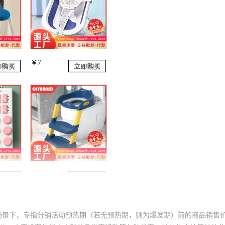
场景下，专指分销活动预热期（若无预热期，则为爆发期）前的商品销售