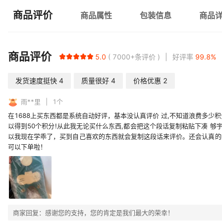
商品评价
商品属性
包装信息
商品
商品评价
5.0
7000+
条评价
好评率
99.8
%
发货速度挺快
4
质量很好
4
价格优惠
2
雨**里
1
个
在1688上买东西都是系统自动好评，基本没认真评价 过,不知道浪费多少
以得到50个积分!从此我无论买什么东西,都会把这个段话复制粘贴下凑 够
以我现在学乖了，买到自己喜欢的东西就会复制这段话来评价。还会认真的
可以下单啦！
商家回复：
感谢您的支持，您的肯定是我们最大的荣幸！