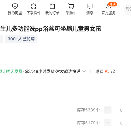
生儿多功能洗pp浴盆可坐躺儿童男女孩
%
300+人已加购
预计明天发货
承诺48小时发货·常发韵达快递
运费
¥
5
起
库存
5389
个
库存
5179
个