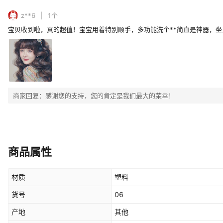
z**6
1
个
宝贝收到啦，真的超值！宝宝用着特别顺手，多功能洗个**简直是神器，坐上
商家回复：
感谢您的支持，您的肯定是我们最大的荣幸！
商品属性
材质
塑料
货号
06
产地
其他