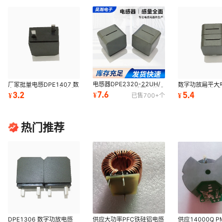
电感器DPE2320-22UH/
厂家批量电感DPE1407 数
数字功放扁平大
大电流方形扁平线圈一体成
字功放电感 22UH 大功率
感 国产现货电感D
7.6
3.2
5.4
¥
¥
¥
已售
700+
个
型数字功放大功率
电感线圈 7天包换
绕线电感线圈
热门推荐
DPE1306 数字功放电感
供应大功率PFC铁硅铝电感
供应14000Q PM