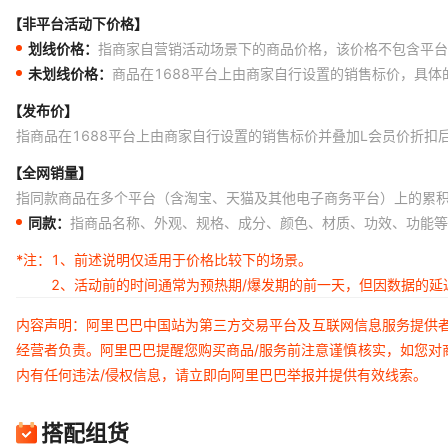
【非平台活动下价格】
划线价格：
指商家自营销活动场景下的商品价格，该价格不包含平台
未划线价格：
商品在1688平台上由商家自行设置的销售标价，具
【发布价】
指商品在1688平台上由商家自行设置的销售标价并叠加L会员价折扣
【全网销量】
指同款商品在多个平台（含淘宝、天猫及其他电子商务平台）上的累
同款：
指商品名称、外观、规格、成分、颜色、材质、功效、功能等
*注：
1、前述说明仅适用于价格比较下的场景。
2、活动前的时间通常为预热期/爆发期的前一天，但因数据的
内容声明：阿里巴巴中国站为第三方交易平台及互联网信息服务提供
经营者负责。阿里巴巴提醒您购买商品/服务前注意谨慎核实，如您对
内有任何违法/侵权信息，请立即向阿里巴巴举报并提供有效线索。
搭配组货