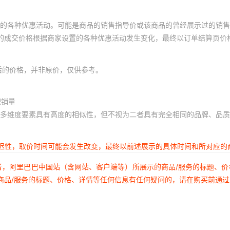
的各种优惠活动。可能是商品的销售指导价或该商品的曾经展示过的销售
体的成交价格根据商家设置的各种优惠活动发生变化，最终以订单结算页价
后的价格，并非原价，仅供参考。
积销量
多维度要素具有高度的相似性，但不视为二者具有完全相同的品牌、品质
延迟性，取价时间可能会发生改变，最终以前述展示的具体时间和所对应的
者，阿里巴巴中国站（含网站、客户端等）所展示的商品/服务的标题、
商品/服务的标题、价格、详情等任何信息有任何疑问的，请在购买前通