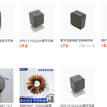
数字功放电感 中频磁环电
国
电流方形电
DPE1310/22UH数字功放
感 共模电感线圈
DP
PE1415
电感 扁平线圈大电流方形
7.6
8
5.8
¥
¥
¥
已售
700+
条
DPE1409 22uh
22
电感 7天包换
供应PM87 10000Q配套
87 12:7
DPE1310/22UH数字功放