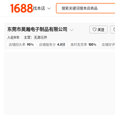
东莞市昊瀚电子制品有限公司
关注
入驻
8
年
主营：
无源元件
90%
4.0
分
100%
店铺回头率
店铺服务分
准时发货率
店铺好评