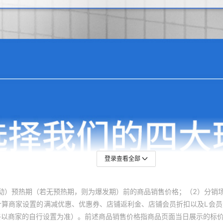
登录查看全部
动）预热期（若无预热期，则为爆发期）前的商品销售价格；（2）分销
计算商家设置的满减优惠、优惠券、店铺返利金、店铺会员折扣以及L会
终以商家的自行设置为准）。前述商品销售价格指商品页面当日展示的标