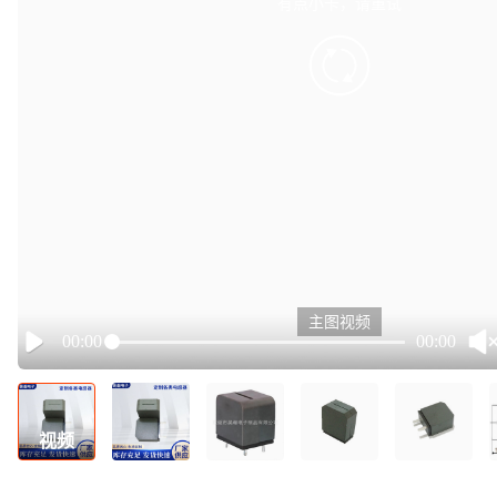
有点小卡，请重试
retry
主图视频
00:00
00:00
Play
视频