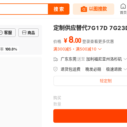
定制供应替代7G17D 7G23
客服
商品
8
.
00
¥
价格
登录查看更多优惠
100.0%
满300减5
满500减10
率
广东东莞
送至
加利福尼亚州洛杉矶
退货包运费
晚发必赔
极速退款
轻定制
购买
数量