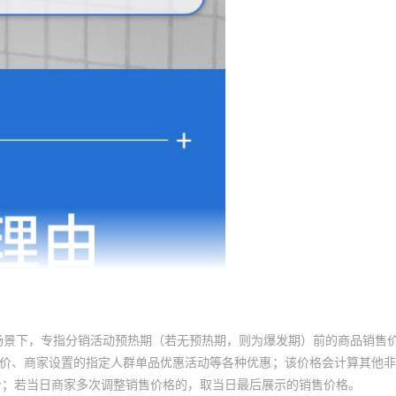
场景下，专指分销活动预热期（若无预热期，则为爆发期）前的商品销售
员价、商家设置的指定人群单品优惠活动等各种优惠；该价格会计算其他
价；若当日商家多次调整销售价格的，取当日最后展示的销售价格。