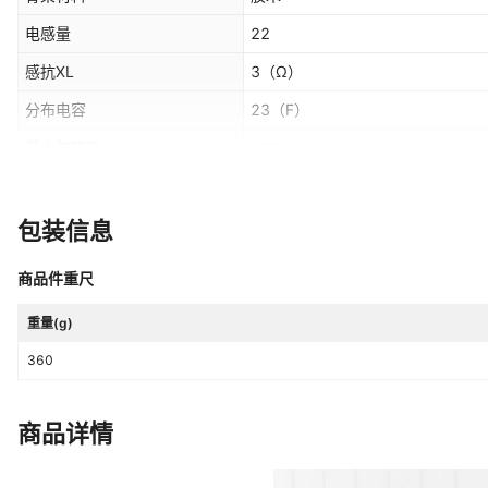
电感量
22
感抗XL
3
（Ω）
分布电容
23
（F）
最小包装数
100
物料编号
EPY17-1
货号
EPY17
包装信息
功率
屏蔽
商品件重尺
重量(g)
360
商品详情