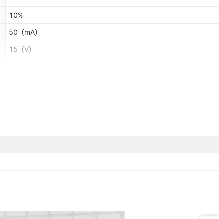
10%
50
（mA）
15
（V）
12
否
军工/航天