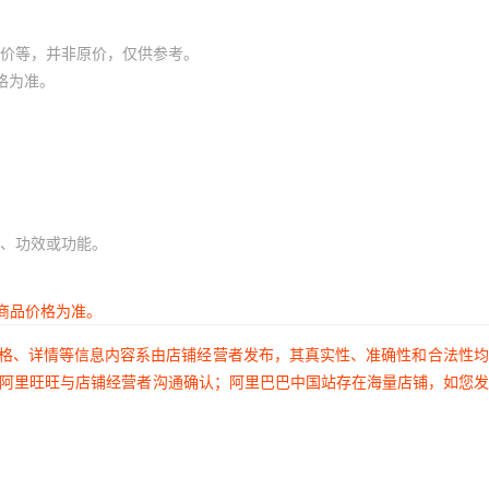
价等，并非原价，仅供参考。
格为准。
、功效或功能。
商品价格为准。
价格、详情等信息内容系由店铺经营者发布，其真实性、准确性和合法性
过阿里旺旺与店铺经营者沟通确认；阿里巴巴中国站存在海量店铺，如您