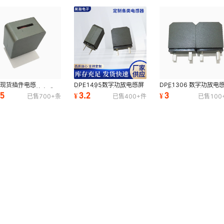
产现货插件电感
DPE1495数字功放电感屏
DPE1306 数字功放电
E3119 数字功放电感
蔽扁平线大电流插件
EP型 22μH 大电流方形
.5
3.2
3
¥
¥
已售
700+
条
已售
400+
件
已售
100
μH 绕线电感线圈工厂
10UH15uH数字功放电
平线圈