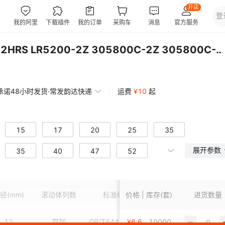
WRM导轨滚轮轴承LR5200-2HRS LR5200-2Z 305800C-2Z 305800C-2RSR
承诺48小时发货·常发韵达快递
运费
¥
10
起
15
17
20
25
35
展开参数
35
40
47
52
保持架及材
径
(mm)
滚动体列数
标准编号
价格 | 库存(套)
进货数量
轴承
料
12
双列
GB/T6445-2007
¥
6.6
10000
其他
轴