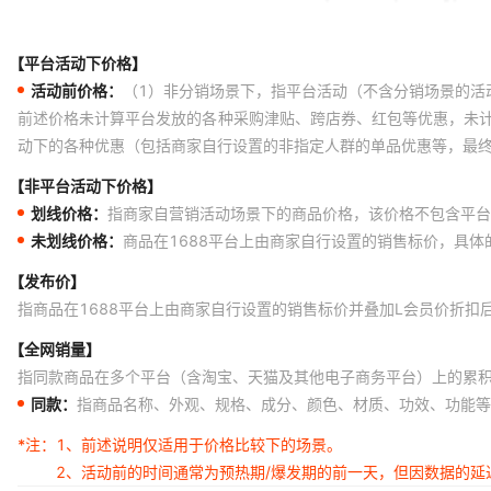
【平台活动下价格】
活动前价格：
（1）非分销场景下，指平台活动（不含分销场景的活
前述价格未计算平台发放的各种采购津贴、跨店券、红包等优惠，未
动下的各种优惠（包括商家自行设置的非指定人群的单品优惠等，最
【非平台活动下价格】
划线价格：
指商家自营销活动场景下的商品价格，该价格不包含平台
未划线价格：
商品在1688平台上由商家自行设置的销售标价，具
【发布价】
指商品在1688平台上由商家自行设置的销售标价并叠加L会员价折扣
【全网销量】
指同款商品在多个平台（含淘宝、天猫及其他电子商务平台）上的累
同款：
指商品名称、外观、规格、成分、颜色、材质、功效、功能等
*注：
1、前述说明仅适用于价格比较下的场景。
2、活动前的时间通常为预热期/爆发期的前一天，但因数据的