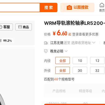
客服
商品
6
.
60
¥
价格
登录查看更多优惠
起
99.2%
率
江苏无锡
送至
选择收货地址
晚发必赔
全部
10
12
内径
全部
30
32
外径
匹配到
48
个规格型号
62
80
产品规格
精度等级
内
LR5001-2RS
P0