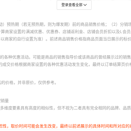
LR5205NPPU
P0
登录查看全部
LR5205-2HRS
P0
动）预热期（若无预热期，则为爆发期）前的商品销售价格；（2）分销
计算商家设置的满减优惠、优惠券、店铺返利金、店铺会员折扣以及L会
LR5205-2Z
P0
终以商家的自行设置为准）。前述商品销售价格指商品页面当日展示的标
305805C-2Z
P0
的各种优惠活动。可能是商品的销售指导价或该商品的曾经展示过的销售
305805C-2RSR
P0
体的成交价格根据商家设置的各种优惠活动发生变化，最终以订单结算页价
LR5207KDDU
P0
后的价格，并非原价，仅供参考。
LR5207NPPU
P0
积销量
LR52072HRS
P0
多维度要素具有高度的相似性，但不视为二者具有完全相同的品牌、品质
LR5207-2Z
P0
延迟性，取价时间可能会发生改变，最终以前述展示的具体时间和所对应的