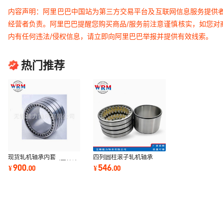
内容声明：阿里巴巴中国站为第三方交易平台及互联网信息服务提供
经营者负责。阿里巴巴提醒您购买商品/服务前注意谨慎核实，如您对
内有任何违法/侵权信息，请立即向阿里巴巴举报并提供有效线索。
热门推荐
现货轧机轴承内套
四列圆柱滚子轧机轴承
FCD6494350四列圆柱滚
FC3656180
900
546
¥
.
00
¥
.
00
子轴承内圈
FC3852168
FC3854168
FC3854200