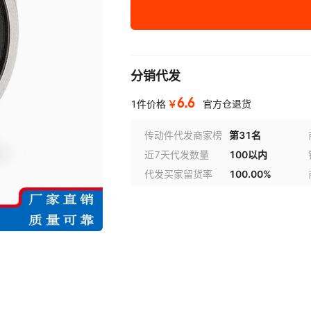
LR5001NPPU
P0
LR5002-2RS
P0
分销代发
LR5002NPPU
P0
6.6
￥
1件价格
官方仓退货
LR5004-2RS
P0
传动件代发商家榜
第31名
近7天代发数量
100以内
LR5004NPPU
P0
代发买家留货率
100.00%
LR5200KDDU
P0
LR5200NPPU
P0
LR5200-2HRS
P0
LR5200-2Z
P0