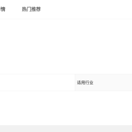
详情
热门推荐
305800C-2Z
P0
305800C-2RSR
P0
LR5201KDDU
P0
LR5201NPPU
P0
LR5201-2HRS
P0
适用行业
LR5201-2Z
P0
305801C-2Z
P0
305801C-2RSR
P0
LR5202KDDU
P0