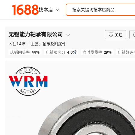
无锡能力轴承有限公司
关注
入驻
14
年
主营：
轴承及附属件
44%
4.0
分
29%
店铺回头率
店铺服务分
准时发货率
店铺好评