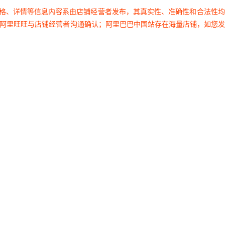
35
双列
GB/T6445-2007
¥
26.1
10000
其他
轴
价格、详情等信息内容系由店铺经营者发布，其真实性、准确性和合法性
过阿里旺旺与店铺经营者沟通确认；阿里巴巴中国站存在海量店铺，如您
35
双列
GB/T6445-2007
¥
26.1
10000
其他
轴