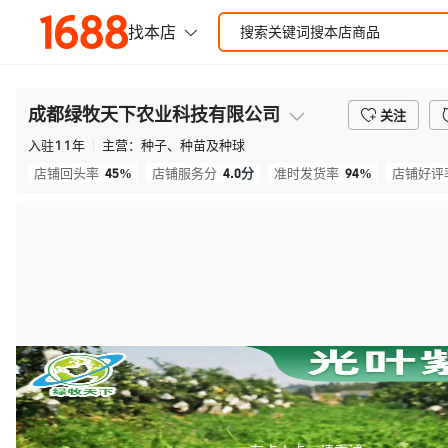
成都绿牧天下农业科技有限公司
关注
入驻
11
年
主营：
种子、种苗及种球
45%
4.0
分
94%
店铺回头率
店铺服务分
准时发货率
店铺好评