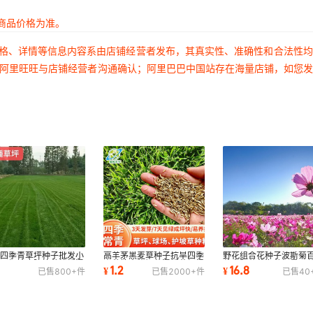
商品价格为准。
价格、详情等信息内容系由店铺经营者发布，其真实性、准确性和合法性
过阿里旺旺与店铺经营者沟通确认；阿里巴巴中国站存在海量店铺，如您
都四季青草坪种子批发小
高羊茅黑麦草种子抗旱四季
野花组合花种子波斯菊
公园场地庭院补种补播混
青种植畜牧饲草混播草籽绿
草太阳花花海种籽景区
1.2
16.8
¥
¥
已售
800+
件
已售
2000+
件
已售
40
草籽草皮
化工程抗寒
花海种植