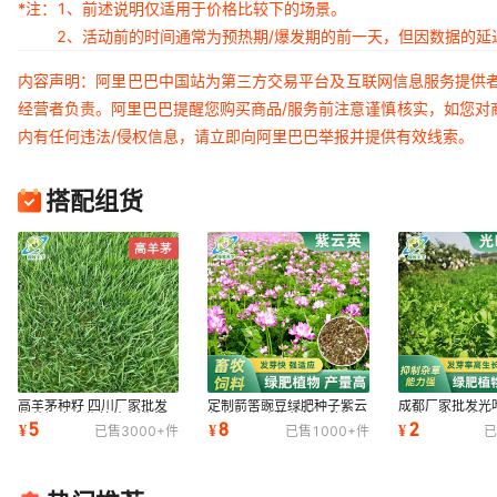
*注：
1、前述说明仅适用于价格比较下的场景。
2、活动前的时间通常为预热期/爆发期的前一天，但因数据的
内容声明：阿里巴巴中国站为第三方交易平台及互联网信息服务提供
经营者负责。阿里巴巴提醒您购买商品/服务前注意谨慎核实，如您对
内有任何违法/侵权信息，请立即向阿里巴巴举报并提供有效线索。
搭配组货
高羊茅种籽 四川厂家批发
定制箭筈豌豆绿肥种子紫云
成都厂家批发光
牧草坪皮高紫羊茅 矮生混
英草籽光叶紫花苕子种籽四
子种子紫云英箭
5
8
2
¥
¥
¥
已售
3000+
件
已售
1000+
件
已
播绿化四季常青
季通用种植
供应牧草草籽