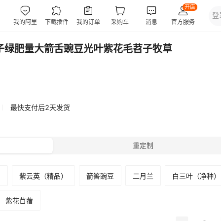
子绿肥量大箭舌豌豆光叶紫花毛苕子牧草
最快支付后2天发货
重定制
）
紫云英（精品）
箭筈豌豆
二月兰
白三叶（净种）
紫花苜蓿