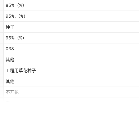
85%
（%）
95%.
（%）
种子
95%
（%）
038
其他
工程用草花种子
其他
不开花
无
250g,500g
（g）
500克