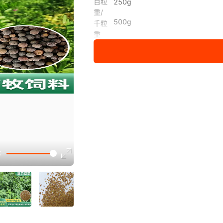
百粒
250g
重/
500g
千粒
重
讲解