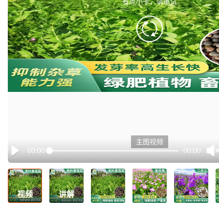
有点小卡，请重试
retry
主图视频
00:00
00:00
Play
视频
讲解