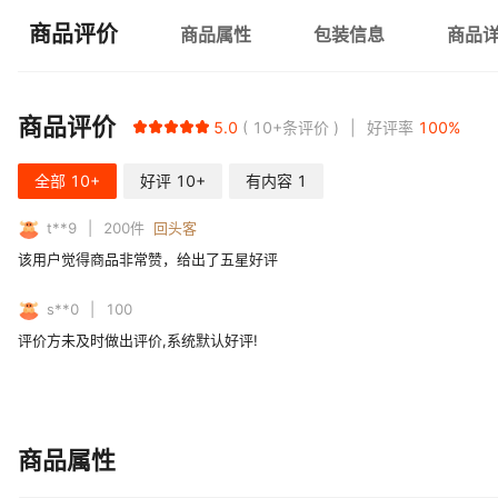
商品评价
商品属性
包装信息
商品
商品评价
5.0
10+
条评价
好评率
100
%
全部
10+
好评
10+
有内容
1
t**9
200
件
回头客
该用户觉得商品非常赞，给出了五星好评
s**0
100
评价方未及时做出评价,系统默认好评!
商品属性