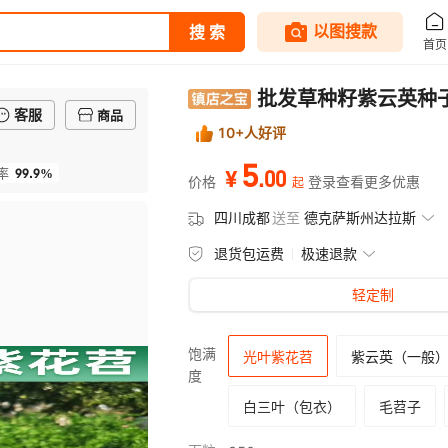
批发草种籽紫云英种
客服
商品
10+人好评
5
99.9%
.
00
率
¥
价格
登录查看更多优惠
起
四川成都
送至
德克萨斯州达拉斯
退货包运费
极速退款
轻定制
饱满
光叶紫花苕
紫云英（一般
度
白三叶（包衣）
毛苕子