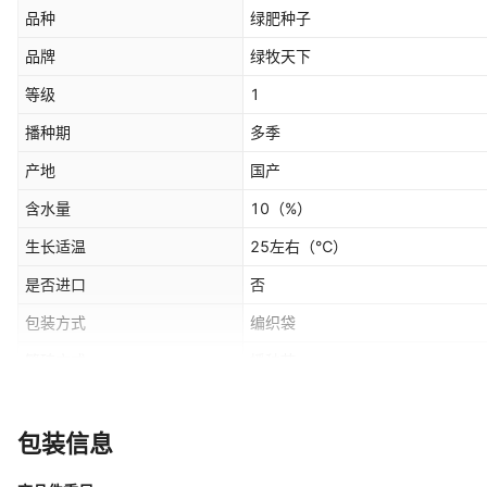
品种
绿肥种子
品牌
绿牧天下
等级
1
播种期
多季
产地
国产
含水量
10
（%）
生长适温
25左右
（℃）
是否进口
否
包装方式
编织袋
繁殖方式
播种苗
光叶紫花苕,紫云英（一般）,紫云英
饱满度
种）,白三叶（包衣）,毛苕子,紫花
包装信息
是否跨境出口专供货源
否