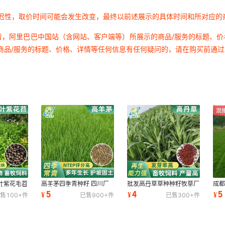
延迟性，取价时间可能会发生改变，最终以前述展示的具体时间和所对应的
者，阿里巴巴中国站（含网站、客户端等）所展示的商品/服务的标题、
商品/服务的标题、价格、详情等任何信息有任何疑问的，请在购买前通
叶紫花毛苕
高羊茅四季青种籽 四川厂
批发高丹草草种种籽牧草厂
成
舌豌豆大量
家批发草地早熟禾 小区园
家货源墨西哥玉米草籽种子
区
5
4
5
¥
¥
¥
售
100+
件
已售
900+
件
已售
300+
件
林绿化的免修剪
多季播种
播