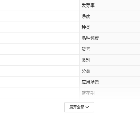
发芽率
净度
种类
品种纯度
货号
类别
分类
应用场景
盛花期
病虫害
展开全部
（精品）,箭筈豌豆,二月兰,白三叶（净
百粒重/千粒重
苜蓿
颜色