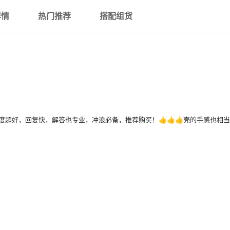
2019 Pro16（A2141）
详情
热门推荐
搭配组货
2016pro13(A1706/A1708/A215
13.3 Air (A1369/A1466)
13.3 Pro (A1278)
新款15.4 Pro（A1707/A1990）
15.4 Pro Retina (A1398)
超好，回复快，解答也专业，冲浪必备，推荐购买！👍👍👍壳的手感也相
13.3 Pro Retina (A1425/A1502)
12 Retina (A1534/A1931)
11.6 Air (A1370/A1465)