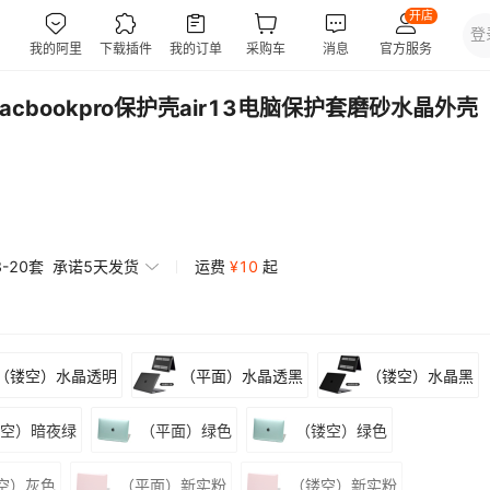
cbookpro保护壳air13电脑保护套磨砂水晶外壳
3-20套
承诺5天发货
运费
¥
10
起
（镂空）水晶透明
（平面）水晶透黑
（镂空）水晶黑
镂空）暗夜绿
（平面）绿色
（镂空）绿色
空）灰色
（平面）新实粉
（镂空）新实粉