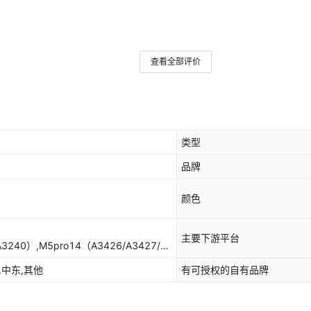
查看全部评价
类型
品牌
颜色
主要下游平台
/A3240）,M5pro14（A3426/A3427/A
42),M5
,中东,其他
有可授权的自有品牌
/A3241）,M5
3186/A2291/A2485/A2780,2020
020