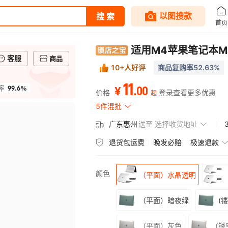
适用M4苹果笔记本Ma
客服
商品
10+人好评
商品复购率52.63%
11
99.6%
.
00
率
¥
价格
登录查看更多优惠
起
5件混批
广东惠州
送至
选择收货地址
退货包运费
晚发必赔
极速退款
颜色
（平面）水晶透明
（平面）暗夜绿
(
（平面）灰色
（镂