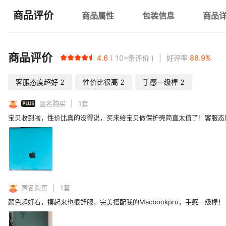
商品评价
商品属性
包装信息
商品
商品评价
4.6
10+
条评价
好评率
88.9
%
客服态度超好
2
性价比很高
2
手感一级棒
2
PLUS
匿名购买
1
套
宝贝收到啦，性价比真的没得说，买来给宝贝做保护壳简直太值了！客服态度
匿名购买
1
套
颜色超好看，摸起来也很舒服，完美搭配我的Macbookpro，手感一级棒！