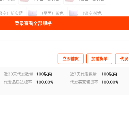
镂空）新实蓝
（平面）紫色
（镂空)紫色
登录查看全部规格
镂空）水晶粉
（平面）水晶牡丹蓝
(镂空）水晶牡丹蓝
（镂空）水晶酒红
(平面）水晶白蓝
（镂空）水晶白蓝
库存
90401
套
立即铺货
加铺货单
代发
库存
68496
套
13/A3240）
近30天代发数量
100以内
近7天代发数量
100以内
库存
96254
套
/A3185/A3401/A2779/A2442)
代发品质达标率
100.00%
代发买家留货率
100.00%
视频
库存
19555
套
114/A3241）
库存
99803
套
3/A3186/A2291/A2485/A2780
库存
68063
套
37）
库存
96508
套
51/A2338