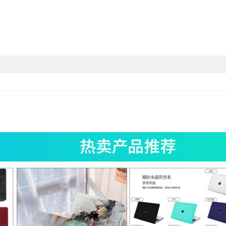
338,2019
06/A1708/A2159/,13.3 Air
8),新款15.4
ina (A1398),13.3 Pro Retina
4/A1931),11.6 Air (A1370/A1465)