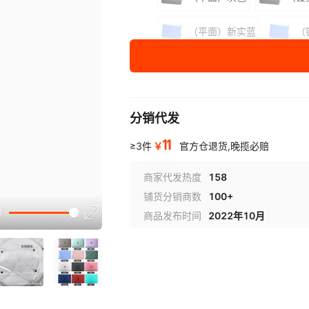
（平面）新实蓝
（
（平面）水晶粉
（
（平面）水晶酒红
分销代发
适用
Neo 13（A3404）
11
￥
型号
≥3件
官方仓退货,晚揽必赔
M5 air13.6（A3449/A2681/A31
商家代发热度
158
M5pro14（A3426/A3427/A3112
铺货分销商数
100+
讲解
M5 air15.3（A3448/A2941/A3
商品发布时间
2022年10月
M5 pro16（A3428/A3429/A340
2020 air13（A1932/2179/A23
2020 pro13（A2338/A2289/22