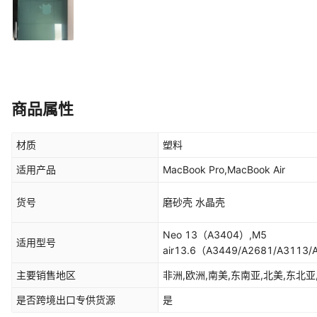
商品属性
材质
塑料
适用产品
MacBook Pro,MacBook Air
货号
磨砂壳 水晶壳
Neo 13（A3404）,M5
适用型号
air13.6（A3449/A2681/A3113
3112/A3185/A3401/A2779/A24
主要销售地区
非洲,欧洲,南美,东南亚,北美,东北亚
air15.3（A3448/A2941/A3114
pro16（A3428/A3429/A3403/A
是否跨境出口专供货源
是
air13（A1932/2179/A2337）,2