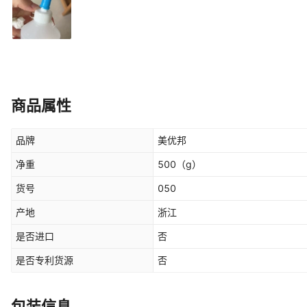
商品属性
品牌
美优邦
净重
500
（g）
货号
050
产地
浙江
是否进口
否
是否专利货源
否
包装信息