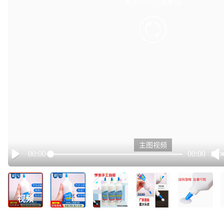
有点小卡，请重试
retry
主图视频
00:00
00:00
Play
视频