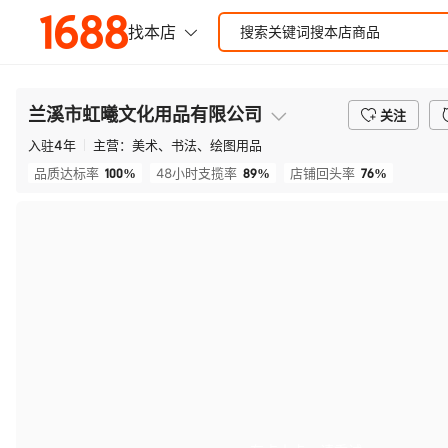
兰溪市虹曦文化用品有限公司
关注
入驻
4
年
主营：
美术、书法、绘图用品
100%
89%
76%
品质达标率
48小时支揽率
店铺回头率