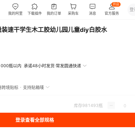
量装速干学生木工胶幼儿园儿童diy白胶水
1000瓶以内
承诺48小时发货·常发圆通快递
持跨境贴标
支持贴箱唛
库存
981493
瓶
登录查看全部规格