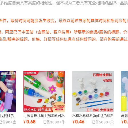
多维度要素具有高度的相似性，但不视为二者具有完全相同的品牌、品质
延迟性，取价时间可能会发生改变，最终以前述展示的具体时间和所对应的
者，阿里巴巴中国站（含网站、客户端等）所展示的商品/服务的标题、
商品/服务的标题、价格、详情等任何信息有任何疑问的，请在购买前通
iy材料包
厂家直销儿童手指水彩可水
水粉水彩颜料3ml12色颜料
高光
熊摆件手办
洗瓶装60毫升幼儿园水彩
套装儿童diy手绘石膏娃娃
体熊
0.68
0.46
0
¥
¥
¥
已售
90+
盒
已售
3000+
件
已售
5000+
只
颜料条工厂直销
画