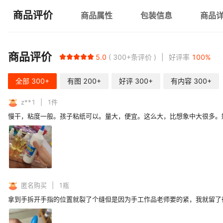
商品评价
商品属性
包装信息
商品
商品评价
5.0
300+
条评价
好评率
100
%
全部
300+
有图
200+
好评
300+
有内容
300+
z**1
1
件
慢干，粘度一般。孩子粘纸可以。量大，便宜。这么大，比想象中大很多。
匿名购买
1
瓶
拿到手拆开手指的位置就裂了个缝但是因为手工作品老师要的紧，我就留了