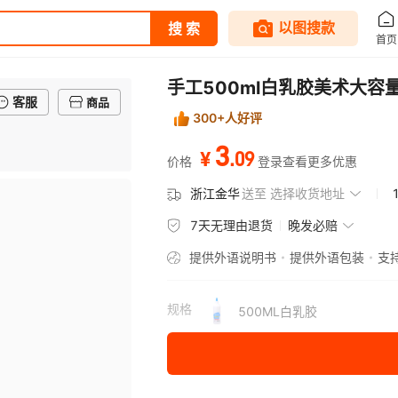
手工500ml白乳胶美术大容
客服
商品
300+人好评
3
.
09
¥
价格
登录查看更多优惠
浙江金华
送至
选择收货地址
7天无理由退货
晚发必赔
提供外语说明书
提供外语包装
支
规格
500ML白乳胶