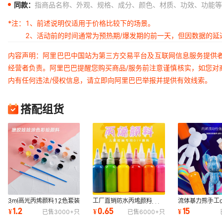
同款：
指商品名称、外观、规格、成分、颜色、材质、功效、功能等
*注：
1、前述说明仅适用于价格比较下的场景。
2、活动前的时间通常为预热期/爆发期的前一天，但因数据的
内容声明：阿里巴巴中国站为第三方交易平台及互联网信息服务提供
经营者负责。阿里巴巴提醒您购买商品/服务前注意谨慎核实，如您对
内有任何违法/侵权信息，请立即向阿里巴巴举报并提供有效线索。
搭配组货
3ml高光丙烯颜料12色套装
工厂直销防水丙烯颜料
流体暴力熊手工d
连体diy数字油画搪胶娃娃
60ml儿童涂鸦石膏搪胶娃
儿童自制流体画
1.2
0.65
15
¥
¥
¥
已售
3000+
只
已售
6000+
只
专用颜料条批发
娃彩绘涂色颜料批发
创意客厅摆件