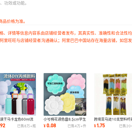
、功效或功能。
商品价格为准。
价格、详情等信息内容系由店铺经营者发布，其真实性、准确性和合法性
过阿里旺旺与店铺经营者沟通确认；阿里巴巴中国站存在海量店铺，如您
速干马卡龙色60ml流
小号梅花调色盘8.5cm学生
跨境亚马逊10支塑料杆
颜料创意摆件diy流体
美术绘画书法墨碟防摔丙烯
笔 儿童美术diy油画尼
.92
0.08
1.75
¥
¥
已售
8万+
瓶
已售
4万+
件
已售
20
丙烯颜料批发
颜料调色盘
粉丙烯画笔套装