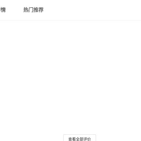
详情
热门推荐
荣耀平板X6 9.7
荣耀平板6 10.1
荣耀平板7 10.1
M5 8寸
荣耀5 8寸
Matepad 12.6
展开已售罄商品
查看全部评价