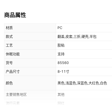
商品属性
材质
PC
款式
翻盖,皮套,三折,硬壳,半包
工艺
胶粘
休眠功能
支持
货号
85560
产品尺寸
8-11寸
颜色
黑色,浅蓝色,深蓝色,大红色,白色
主要销售地区
其他
流行元素
网红
支持订制
支持