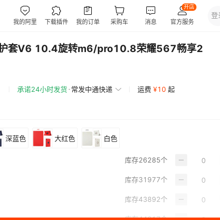
套V6 10.4旋转m6/pro10.8荣耀567畅享2
承诺24小时发货
常发中通快递
运费
¥
10
起
深蓝色
大红色
白色
库存
26285
个
库存
31977
个
库存
43892
个
库存
44317
个