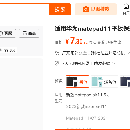
适用华为matepad11平板保护
客服
商品
7
.
30
¥
价格
登录查看更多优惠
起
99.3%
率
广东东莞
送至
加利福尼亚州洛杉矶
7天无理由退货
晚发必赔
颜色
黑色
浅蓝色
适用
新款matepad air11.5寸
型号
2023新款matepad11
Matepad 11/C7 2021
荣耀平板8 12寸