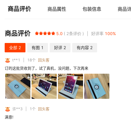
商品评价
商品属性
包装信息
商品
商品评价
5.0
2
条评价
好评率
100
%
全部
2
有图
1
好评
2
有内容
2
t**1
18
个
回头客
订的这批货收到了，试了真机，没问题，下次再来
许**3
1
个
回头客
满意!