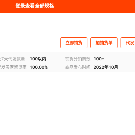
登录查看全部规格
库存
44319
个
库存
44317
个
库存
44317
个
立即铺货
加铺货单
代发
库存
44322
个
近7天代发数量
100以内
铺货分销商数
100+
库存
44284
个
代发买家留货率
100.00%
商品发布时间
2022年10月
库存
44321
个
库存
44322
个
视频
库存
44321
个
库存
44322
个
库存
44319
个
库存
44322
个