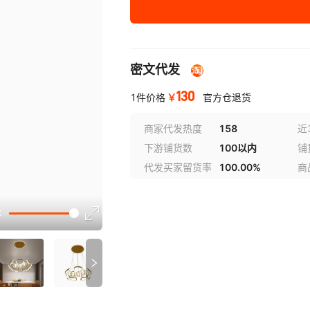
密文代发
130
￥
1件价格
官方仓退货
商家代发热度
158
近
下游铺货数
100以内
铺
代发买家留货率
100.00%
商
讲解
参数