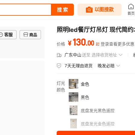
照明led餐厅灯吊灯 现代
客服
商品
130
.
00
¥
价格
登录查看更多优惠
起
广东中山
送至
选择收货地址
7天无理由退货
晚发必赔
灯光
金色
颜色
黑色
底盘发光黑色遥控
底盘发光金色遥控