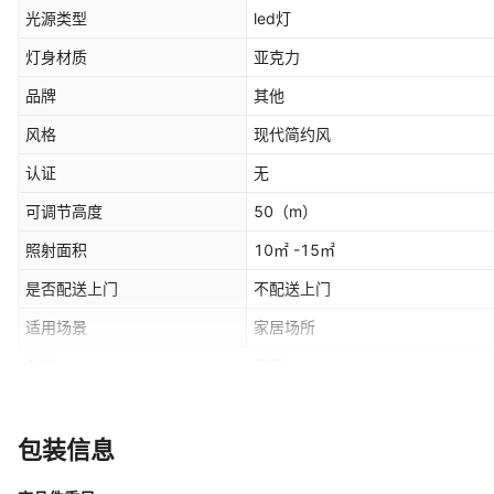
光源类型
led灯
灯身材质
亚克力
品牌
其他
风格
现代简约风
认证
无
可调节高度
50
（m）
照射面积
10㎡ -15㎡
是否配送上门
不配送上门
适用场景
家居场所
型号
吊顶
平均使用寿命
50000
灯罩材质
PVC
包装信息