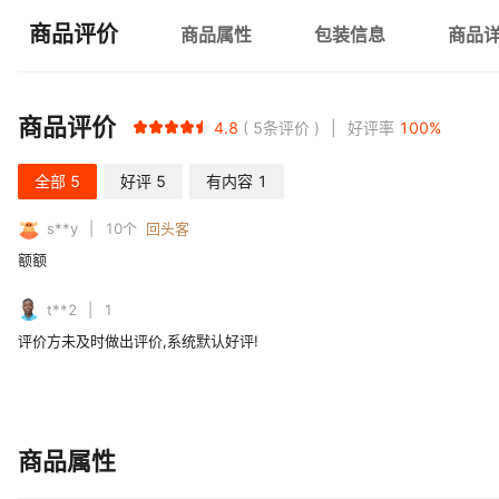
商品评价
商品属性
包装信息
商品
商品评价
4.8
5
条评价
好评率
100
%
全部
5
好评
5
有内容
1
s**y
10
个
回头客
额额
t**2
1
评价方未及时做出评价,系统默认好评!
商品属性