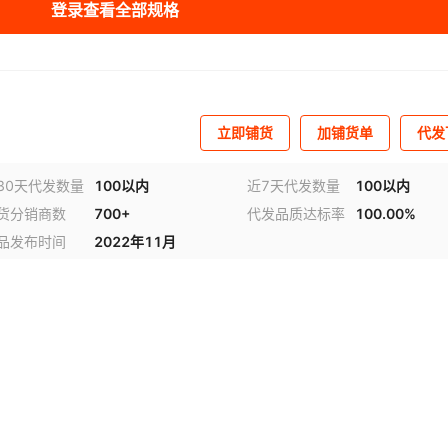
登录查看全部规格
立即铺货
加铺货单
代发
30天代发数量
100以内
近7天代发数量
100以内
货分销商数
700+
代发品质达标率
100.00%
品发布时间
2022年11月
视频