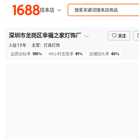
深圳市龙岗区幸福之家灯饰厂
关注
入驻
12
年
主营：
灯具灯饰
100%
81%
40%
品质达标率
48小时支揽率
店铺回头率