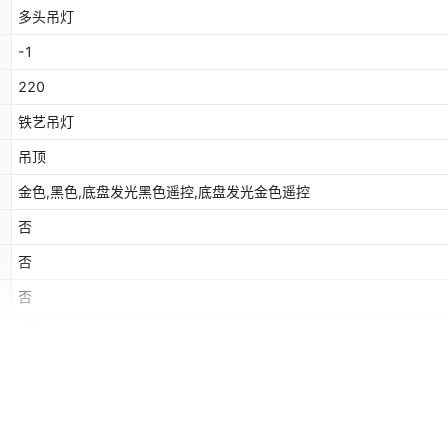
多头吊灯
-1
220
铁艺吊灯
吊顶
金色,黑色,底盘发光黑色遥控,底盘发光金色遥控
否
否
否
中山
50
餐厅