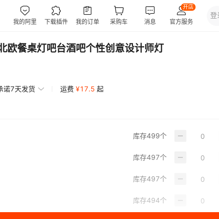
简约北欧餐桌灯吧台酒吧个性创意设计师灯
承诺7天发货
运费
¥
17.5
起
库存
499
个
库存
497
个
库存
497
个
库存
494
个