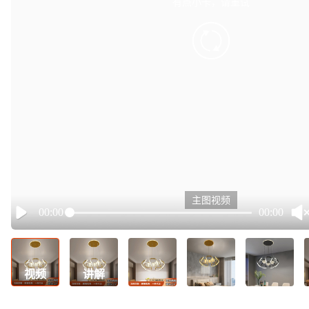
有点小卡，请重试
retry
主图视频
00:00
00:00
Play
视频
讲解