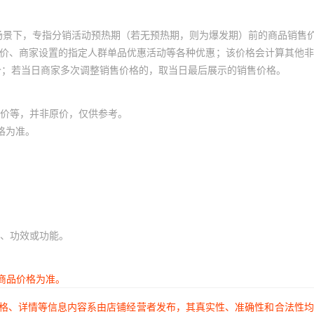
场景下，专指分销活动预热期（若无预热期，则为爆发期）前的商品销售
员价、商家设置的指定人群单品优惠活动等各种优惠；该价格会计算其他
价；若当日商家多次调整销售价格的，取当日最后展示的销售价格。
价等，并非原价，仅供参考。
格为准。
、功效或功能。
商品价格为准。
价格、详情等信息内容系由店铺经营者发布，其真实性、准确性和合法性