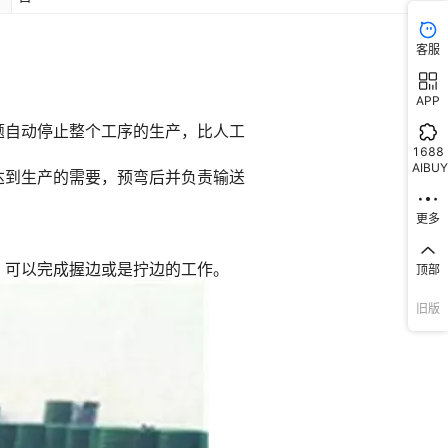
客服
APP
1688
AIBUY
更多
顶部
旧版