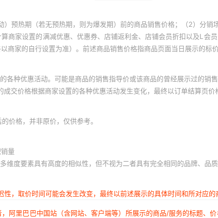
动）预热期（若无预热期，则为爆发期）前的商品销售价格；（2）分销
计算商家设置的满减优惠、优惠券、店铺返利金、店铺会员折扣以及L会
终以商家的自行设置为准）。前述商品销售价格指商品页面当日展示的标
的各种优惠活动。可能是商品的销售指导价或该商品的曾经展示过的销售
体的成交价格根据商家设置的各种优惠活动发生变化，最终以订单结算页价
后的价格，并非原价，仅供参考。
积销量
多维度要素具有高度的相似性，但不视为二者具有完全相同的品牌、品质
延迟性，取价时间可能会发生改变，最终以前述展示的具体时间和所对应的
者，阿里巴巴中国站（含网站、客户端等）所展示的商品/服务的标题、