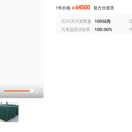
64500
￥
1件价格
官方仓退货
近30天代发数量
100以内
代发品质达标率
100.00%