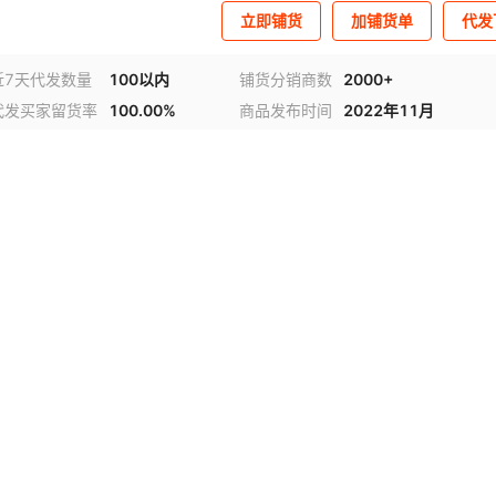
立即铺货
加铺货单
代发
近7天代发数量
100以内
铺货分销商数
2000+
代发买家留货率
100.00%
商品发布时间
2022年11月