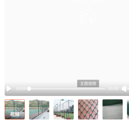
有点小卡，请重试
retry
主图视频
00:00
00:00
Play
视频