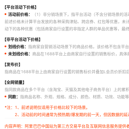
【平台活动下价格】
活动前价格：
（1）非分销场景下，指平台活动（不含分销场景的活
前述价格未计算平台发放的各种采购津贴、跨店券、红包等优惠，未
动下的各种优惠（包括商家自行设置的非指定人群的单品优惠等，最
【非平台活动下价格】
划线价格：
指商家自营销活动场景下的商品价格，该价格不包含平台
未划线价格：
商品在1688平台上由商家自行设置的销售标价，具
【发布价】
指商品在1688平台上由商家自行设置的销售标价并叠加L会员价折扣
【全网销量】
指同款商品在多个平台（含淘宝、天猫及其他电子商务平台）上的累
同款：
指商品名称、外观、规格、成分、颜色、材质、功效、功能等
*注：
1、前述说明仅适用于价格比较下的场景。
2、活动前的时间通常为预热期/爆发期的前一天，但因数据的
内容声明：阿里巴巴中国站为第三方交易平台及互联网信息服务提供