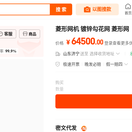
菱形网机 镀锌勾花网 菱形网
客服
商品
64500
.
00
¥
价格
登录查看更多
99.9%
率
山东济宁
送至
选择收货地址
极速开票
晚发必赔
假一赔四
购买
数量
密文代发