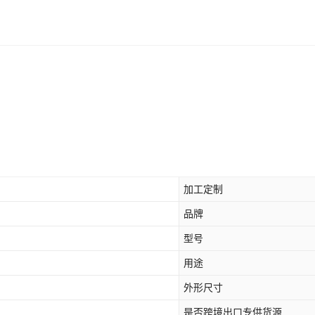
加工定制
品牌
型号
用途
外形尺寸
是否跨境出口专供货源