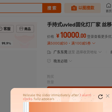
手持式uvled固化灯厂家 丝
客服
商品
10000
.
00
¥
价格
登录查看更多优
99.9%
满5000减50
满100减5券
率
广东东莞
送至
选择收货地址
晚发必赔
购买
数量