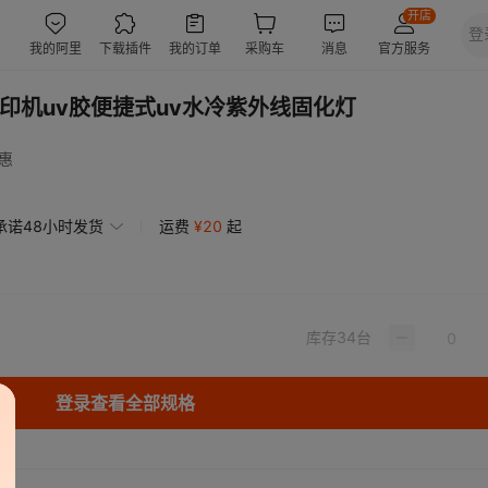
移印机uv胶便捷式uv水冷紫外线固化灯
惠
承诺48小时发货
运费
¥
20
起
库存
34
台
登录查看全部规格