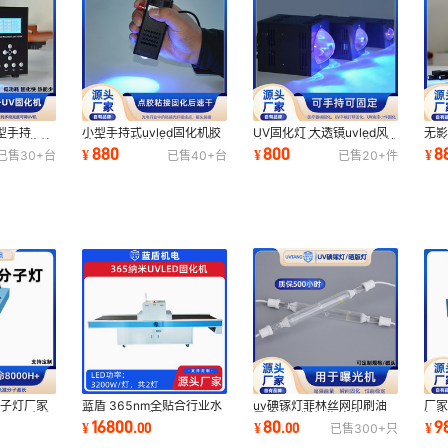
型手持
小型手持式uvled固化机胶
UV固化灯 大透镜uvled风
无影
v点光源紫外
粘接速干紫外线灯70W光
冷点光源胶粘接速干紫外线
家 
880
800
8
¥
¥
¥
已售
30+
台
已售
40+
台
已售
20+
件
备现货
固化机led点光源
小型手持固化机
光
uv碘镓灯菲林丝网印刷油
分子灯厂家
蓝盾 365nm全贴合行业水
厂家
墨曝光晒版灯紫外线uv固
蓝牙耳机鼠
冷UVLED固化机LDL-
标
80
16800
9
¥
.
00
¥
.
00
¥
已售
300+
只
化灯现货蓝盾
W2K82-800P
uv