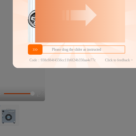
分销代发
10000
￥
1件价格
官方仓退货
近30天代发数量
100以内
代发品质达标率
100.00%