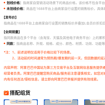
划线价格：
指商家自营销活动场景下的商品价格，该价格不包含平台
未划线价格：
商品在1688平台上由商家自行设置的销售标价，具
【发布价】
指商品在1688平台上由商家自行设置的销售标价并叠加L会员价折扣
【全网销量】
指同款商品在多个平台（含淘宝、天猫及其他电子商务平台）上的累
同款：
指商品名称、外观、规格、成分、颜色、材质、功效、功能等
*注：
1、前述说明仅适用于价格比较下的场景。
2、活动前的时间通常为预热期/爆发期的前一天，但因数据的
内容声明：阿里巴巴中国站为第三方交易平台及互联网信息服务提供
经营者负责。阿里巴巴提醒您购买商品/服务前注意谨慎核实，如您对
内有任何违法/侵权信息，请立即向阿里巴巴举报并提供有效线索。
搭配组货