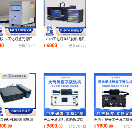
胶uv固化灯点光源厂
uvled固化灯丝印胶粘接风
东莞照射紫外线leduv点
冷uv固化机leduv面光源大
80
6800
¥
已售
30+
台
已售
40+
台
源固化机现货
功率紫外线灯
等离子清洗机 线路板玻璃
黑色手提等离子清洗机
直销UVLED固化模组
手机盖塑料金属提高表面材
材料表面活性张力附着
签油墨紫外线光源系统
9800
9800
800
¥
.
00
¥
.
00
.
00
已售
70+
台
已售
料张力附着力
离子表面处理
led固化光源系统