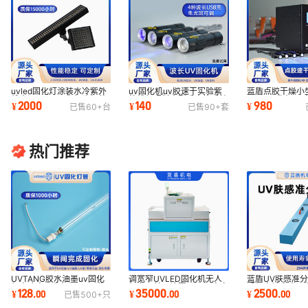
uvled固化灯涂装水冷紫外
uv固化机uv胶速干实验紫
蓝盾点胶干燥小
线光源leduv固化灯头加装
外线灯照射小型手电筒手持
uvled固化灯u
2000
140
980
¥
¥
¥
已售
60+
台
已售
90+
套
固化机设备蓝盾
式uvled灯光固
线灯365nm设
热门推荐
UVTANG胶水油墨uv固化
调宽窄UVLED固化机无人
蓝盾UV肤感准
灯大功率固化机365nm紫
机多层单面涂覆PCB调宽窄
手机壳键盘表面
128
35000
2500
¥
.
00
¥
.
00
¥
.
00
已售
500+
只
外线8kw石英高压汞灯
UVLED风冷固化机
标表面uv肤感