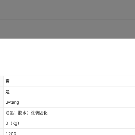
否
是
uvtang
油墨；胶水；涂装固化
0
（Kg）
1200