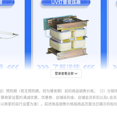
登录查看全部
动）预热期（若无预热期，则为爆发期）前的商品销售价格；（2）分销
计算商家设置的满减优惠、优惠券、店铺返利金、店铺会员折扣以及L会
终以商家的自行设置为准）。前述商品销售价格指商品页面当日展示的标