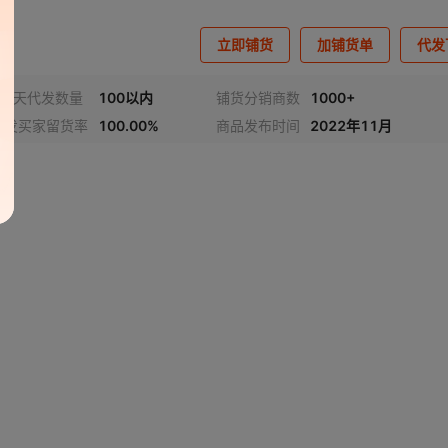
立即铺货
加铺货单
代发
近7天代发数量
100以内
铺货分销商数
1000+
代发买家留货率
100.00%
商品发布时间
2022年11月