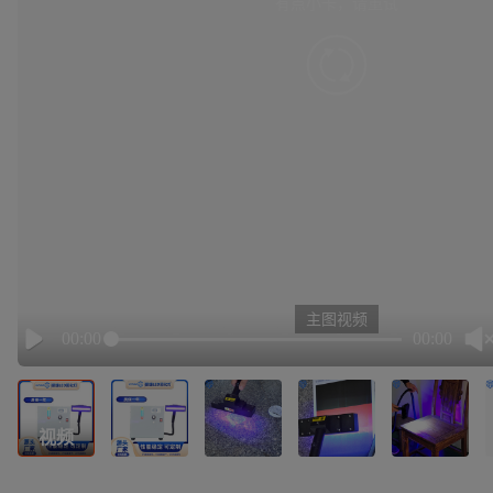
有点小卡，请重试
retry
主图视频
00:00
00:00
Play
视频