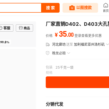
厂家直销D402、D403
客服
商品
35
.
00
¥
价格
登录查看更多优惠
99.8%
河北廊坊
送至
加利福尼亚州洛杉矶
晚发必赔
包装
25千克一袋
规格
分销代发