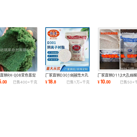
直销RX-008变色氢型
厂家直销D301弱碱性大孔
厂家直销D113大孔弱
离子交换树脂电厂测氢电
阴离子交换树脂【除六价
阳离子交换树脂【除镍
5
18
10
.
00
¥
.
8
¥
.
00
已售
400+
千克
已售
1万+
千克
已售
50+
率树脂提示剂
铬】【大孔树脂】
子、降PH值】