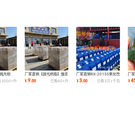
兆抛光树
厂家直销【抛光树脂】慢走
厂家直销RX-201SS氧化性
厂家
树脂【核级
丝线切割树脂【抛光树脂厂
杀菌灭藻剂循环水二氧化氯
阳
9
3
4
¥
.
00
¥
.
00
¥
售
3000+
升
已售
60+
升
已售
3万+
千克
脂
家】RX
【杀菌剂】
导