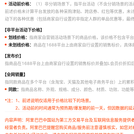
活动前价格：
（1）非分销场景下，指平台活动（不含分销场景的活
前述价格未计算平台发放的各种采购津贴、跨店券、红包等优惠，未
动下的各种优惠（包括商家自行设置的非指定人群的单品优惠等，最
【非平台活动下价格】
划线价格：
指商家自营销活动场景下的商品价格，该价格不包含平台
未划线价格：
商品在1688平台上由商家自行设置的销售标价，具
【发布价】
指商品在1688平台上由商家自行设置的销售标价并叠加L会员价折扣
【全网销量】
指同款商品在多个平台（含淘宝、天猫及其他电子商务平台）上的累
同款：
指商品名称、外观、规格、成分、颜色、材质、功效、功能等
*注：
1、前述说明仅适用于价格比较下的场景。
2、活动前的时间通常为预热期/爆发期的前一天，但因数据的
内容声明：阿里巴巴中国站为第三方交易平台及互联网信息服务提供
经营者负责。阿里巴巴提醒您购买商品/服务前注意谨慎核实，如您对