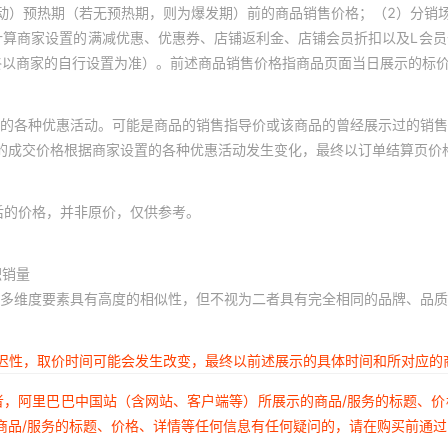
动）预热期（若无预热期，则为爆发期）前的商品销售价格；（2）分销
计算商家设置的满减优惠、优惠券、店铺返利金、店铺会员折扣以及L会
终以商家的自行设置为准）。前述商品销售价格指商品页面当日展示的标
的各种优惠活动。可能是商品的销售指导价或该商品的曾经展示过的销售
体的成交价格根据商家设置的各种优惠活动发生变化，最终以订单结算页价
后的价格，并非原价，仅供参考。
积销量
多维度要素具有高度的相似性，但不视为二者具有完全相同的品牌、品质
延迟性，取价时间可能会发生改变，最终以前述展示的具体时间和所对应的
者，阿里巴巴中国站（含网站、客户端等）所展示的商品/服务的标题、
商品/服务的标题、价格、详情等任何信息有任何疑问的，请在购买前通