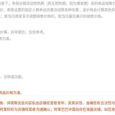
场景下，专指分销活动预热期（若无预热期，则为爆发期）前的商品销售
员价、商家设置的指定人群单品优惠活动等各种优惠；该价格会计算其他
价；若当日商家多次调整销售价格的，取当日最后展示的销售价格。
价等，并非原价，仅供参考。
格为准。
、功效或功能。
商品价格为准。
价格、详情等信息内容系由店铺经营者发布，其真实性、准确性和合法性
过阿里旺旺与店铺经营者沟通确认；阿里巴巴中国站存在海量店铺，如您