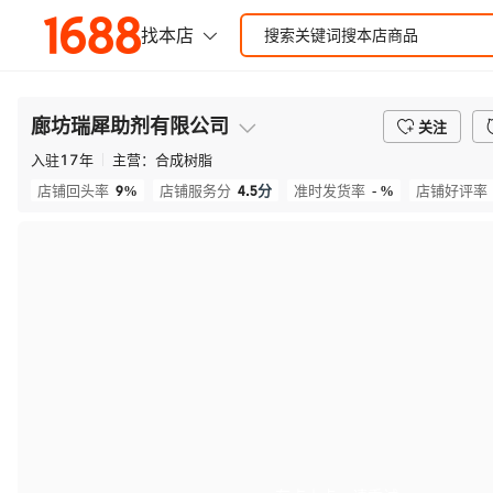
廊坊瑞犀助剂有限公司
关注
入驻
17
年
主营：
合成树脂
9%
4.5
分
- %
店铺回头率
店铺服务分
准时发货率
店铺好评率