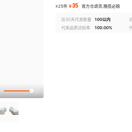
35
￥
≥25件
官方仓退货,晚揽必赔
近30天代发数量
100以内
代发品质达标率
100.00%