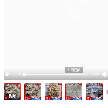
有点小卡，请重试
retry
主图视频
00:00
00:00
Play
视频