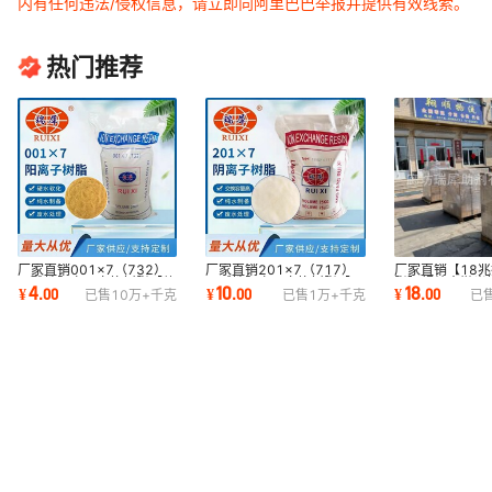
内有任何违法/侵权信息，请立即向阿里巴巴举报并提供有效线索。
热门推荐
厂家直销001×7（732）
厂家直销201×7（717）
厂家直销【18
强酸性阳离子交换树脂【软
强碱性阴离子交换树脂【吸
脂】超纯水抛光
4
10
18
¥
.
00
¥
.
00
¥
.
00
已售
10万+
千克
已售
1万+
千克
已
化水阳树脂】RX
附酸根离子】
树脂】电子级树