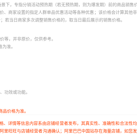
场景下，专指分销活动预热期（若无预热期，则为爆发期）前的商品销售
员价、商家设置的指定人群单品优惠活动等各种优惠；该价格会计算其他
价；若当日商家多次调整销售价格的，取当日最后展示的销售价格。
价等，并非原价，仅供参考。
格为准。
、功效或功能。
商品价格为准。
价格、详情等信息内容系由店铺经营者发布，其真实性、准确性和合法性
过阿里旺旺与店铺经营者沟通确认；阿里巴巴中国站存在海量店铺，如您