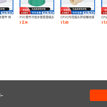
水管件 排
PVC管件冷热水管家用接头
CPVC内牙接头异径螺纹接
CP
通供水工业
家装建材多规格水管零件配
头直接直通塑料接头水管管
外
2
1
1
¥
.
14
¥
.
00
¥
.
件生产厂家
配件异径接头
家
~