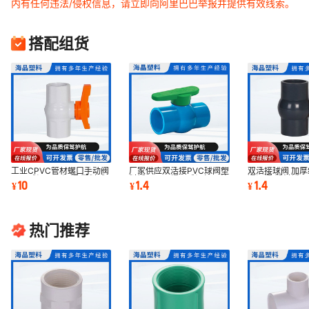
内有任何违法/侵权信息，请立即向阿里巴巴举报并提供有效线索。
搭配组货
工业CPVC管材螺口手动阀
厂家供应双活接PVC球阀塑
双活接球阀 加
PVC球阀PVC阀门 塑料球
料插口平口螺口球阀加厚给
通阀门 塑料插
10
1.4
1.4
¥
¥
¥
阀开关螺口给水管
水用普通阀门
双活接PVC球阀
热门推荐