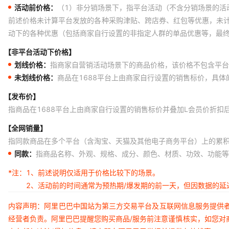
活动前价格：
（1）非分销场景下，指平台活动（不含分销场景的活
前述价格未计算平台发放的各种采购津贴、跨店券、红包等优惠，未
动下的各种优惠（包括商家自行设置的非指定人群的单品优惠等，最
【非平台活动下价格】
划线价格：
指商家自营销活动场景下的商品价格，该价格不包含平台
未划线价格：
商品在1688平台上由商家自行设置的销售标价，具
【发布价】
指商品在1688平台上由商家自行设置的销售标价并叠加L会员价折扣
【全网销量】
指同款商品在多个平台（含淘宝、天猫及其他电子商务平台）上的累
同款：
指商品名称、外观、规格、成分、颜色、材质、功效、功能等
*注：
1、前述说明仅适用于价格比较下的场景。
2、活动前的时间通常为预热期/爆发期的前一天，但因数据的
内容声明：阿里巴巴中国站为第三方交易平台及互联网信息服务提供
经营者负责。阿里巴巴提醒您购买商品/服务前注意谨慎核实，如您对