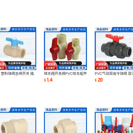
 塑料球阀水阀开关 插
排水阀开关阀PVC给水配件
PVC气动双由令球阀 双
双由令平口螺口球阀水管
平口螺口给水球阀 厂家供
接气动PVC球阀 厂家供
0
1.4
20
¥
¥
制开关
应阀门开关
双由令球阀截止阀