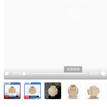
有点小卡，请重试
retry
主图视频
00:00
00:00
Play
视频