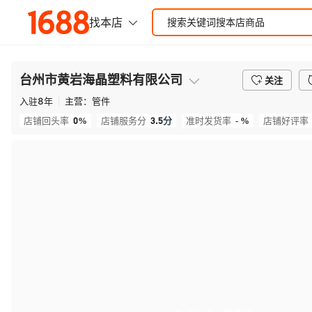
台州市黄岩海晶塑料有限公司
关注
入驻
8
年
主营：
管件
0%
3.5
分
- %
店铺回头率
店铺服务分
准时发货率
店铺好评率