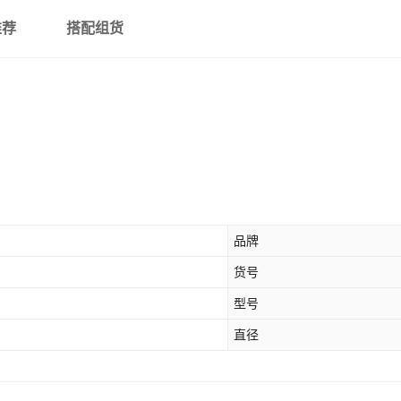
推荐
搭配组货
品牌
货号
型号
直径