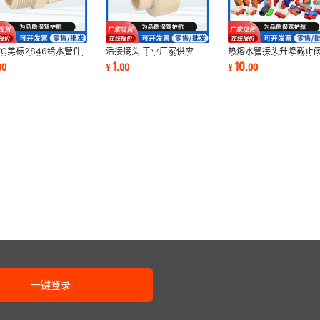
VC美标2846给水管件
活接接头 工业厂家供应
热熔水管接头升降截止
螺纹直接米黄色热水建筑
cpvc由令白色硬塑料加厚
家阀壳管件家用水暖管
1
10
00
¥
.
00
¥
.
00
装出口批发厂家
活接头管件配件
件阀门批发
一键登录