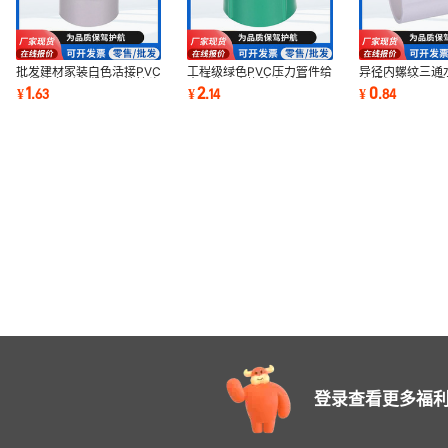
批发建材家装白色活接PVC
工程级绿色PVC压力管件给
异径内螺纹三通
内螺纹多形态塑料水管接头
水系统用含橡胶密封圈厂家
水塑料管件 三
1
2
0
¥
.
63
¥
.
14
¥
.
84
配件管件厂家
批发供应销售
管件水管配
登录查看更多福利