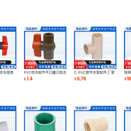
厚给水用普
PVC给水配件平口螺口给水
C-PVC管件水管配件 厂家
球阀
口平口螺口
球阀dn20-160阀门开关排
批发塑料工业供水 三通给
口
1.4
0.78
1
¥
¥
¥
水阀开关阀管件
水排水管配件
控