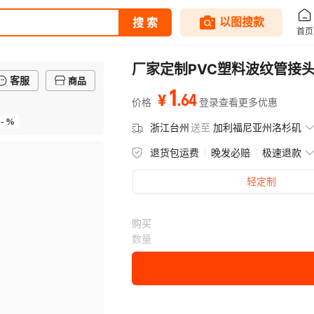
厂家定制PVC塑料波纹管接
客服
商品
1
.
64
¥
价格
登录查看更多优惠
- %
浙江台州
送至
加利福尼亚州洛杉矶
退货包运费
晚发必赔
极速退款
轻定制
购买
数量