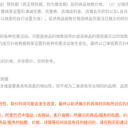
动）预热期（若无预热期，则为爆发期）前的商品销售价格；（2）分销
计算商家设置的满减优惠、优惠券、店铺返利金、店铺会员折扣以及L会
终以商家的自行设置为准）。前述商品销售价格指商品页面当日展示的标
的各种优惠活动。可能是商品的销售指导价或该商品的曾经展示过的销售
体的成交价格根据商家设置的各种优惠活动发生变化，最终以订单结算页价
后的价格，并非原价，仅供参考。
积销量
多维度要素具有高度的相似性，但不视为二者具有完全相同的品牌、品质
延迟性，取价时间可能会发生改变，最终以前述展示的具体时间和所对应的
者，阿里巴巴中国站（含网站、客户端等）所展示的商品/服务的标题、
商品/服务的标题、价格、详情等任何信息有任何疑问的，请在购买前通