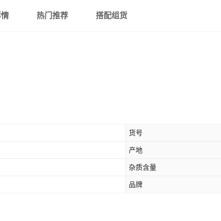
详情
热门推荐
搭配组货
货号
产地
杂质含量
品牌