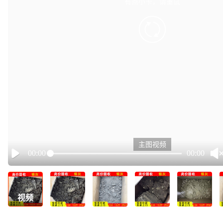
有点小卡，请重试
retry
主图视频
00:00
00:00
Play
视频