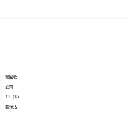
锡回收
云南
11
（%）
鑫瑞达