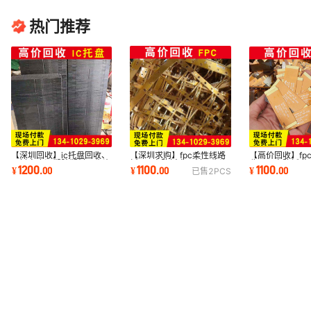
热门推荐
【深圳求购】fpc柔性线路
【深圳回收】ic托盘回收、
【高价回收】fp
板pcb电路板电子料再生资
IC托盘废旧塑胶塑料再生资
收 pcb电路板 
1100
1200
1100
¥
.
00
¥
.
00
¥
.
00
已售
2
PCS
源回收
源废品回收
长期高价回收