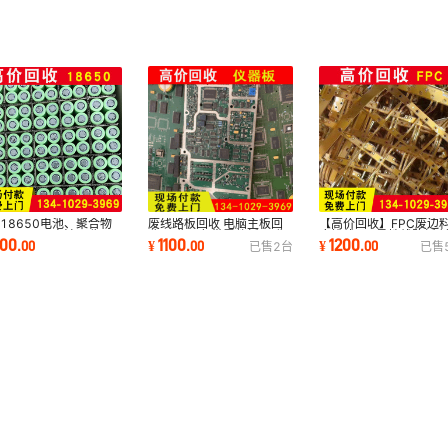
废线路板回收 电脑主板回
【高价回收】FPC废边
18650电池、聚合物
收 回收一色带零件板 回收
废排线 fpc柔性线路板 
、32650电池回收、
1100
1200
200
¥
.
00
¥
.
00
.
00
已售
2
台
已售
PCB电路板
板 电子料库存
车底盘电池回收等