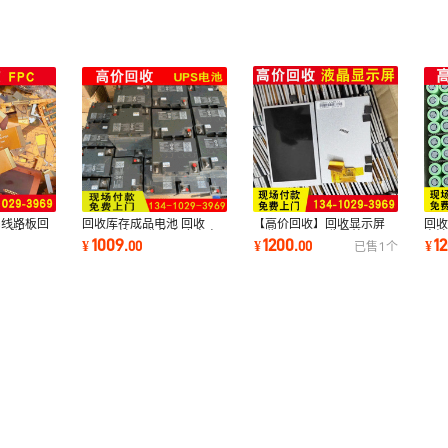
【高价回收】回收显示屏
c线路板回
回收库存成品电池 回收
回收
回收LED屏 回收导航屏 回
电子脚 全国
UPS电池 回收汽车底盘电
电池
1200
1009
1
¥
.
00
¥
.
00
¥
已售
1
个
收平板屏
池 回收动力电池
汽