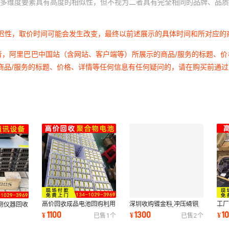
多维度要素具有高度的相似性，但不视为二者具有完全相同的品牌、品质
延迟性，取价时间可能会发生改变，最终以前述展示的具体时间和所对应的
者，阿里巴巴中国站（含网站、客户端等）所展示的商品/服务的标题、
商品/服务的标题、价格、详情等任何信息有任何疑问的，请在购买前通
高价回收成品电池回购利用
深圳收购镀金料 冲压磷铜
工厂
测仪器回收
电子料聚合物电池回收 笔
碎料 镀金电子脚 镀金废料
电子
收 手机综
1100
1300
1
¥
¥
¥
已售
1
个
已售
2
个
记本电池回收
镀金零件回收
器