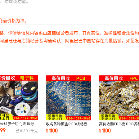
、功效或功能。
商品价格为准。
价格、详情等信息内容系由店铺经营者发布，其真实性、准确性和合法性
过阿里旺旺与店铺经营者沟通确认；阿里巴巴中国站存在海量店铺，如您
呆料电子料回收 废旧
收购各种镀金PCB线路板
高价收购FPC板 PCB各
元器件回收 废电子电
柔性线路板回收 求购镀金
线路板等边角料镀金板
099
1100
1100
¥
¥
已售
20+
千克
回收
pcb电路板
金手指回收