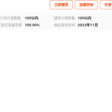
立即铺货
加铺货单
代发
近7天代发数量
100以内
铺货分销商数
100以内
代发买家留货率
100.00%
商品发布时间
2022年11月