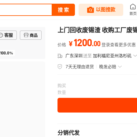
上门回收废锡渣 收购工厂废
客服
商品
1200
.
00
¥
价格
登录查看更多优惠
100.0%
广东深圳
送至
加利福尼亚州洛杉矶
7天无理由退货
晚发必赔
购买
数量
分销代发