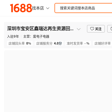
深圳市宝安区鑫瑞达再生资源回收部
关注
入驻
9
年
主营：
废电子电器
0%
4.0
分
- %
店铺回头率
店铺服务分
准时发货率
店铺好评率