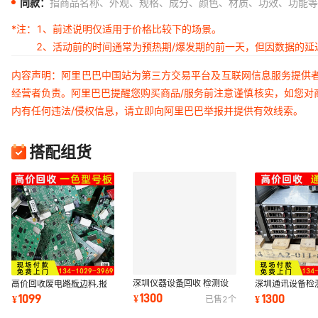
同款：
指商品名称、外观、规格、成分、颜色、材质、功效、功能等
*注：
1、前述说明仅适用于价格比较下的场景。
2、活动前的时间通常为预热期/爆发期的前一天，但因数据的
内容声明：阿里巴巴中国站为第三方交易平台及互联网信息服务提供
经营者负责。阿里巴巴提醒您购买商品/服务前注意谨慎核实，如您对
内有任何违法/侵权信息，请立即向阿里巴巴举报并提供有效线索。
搭配组货
深圳仪器设备回收 检测设
高价回收废电路板边料.报
深圳通讯设备检
备 仪器控制设备回收 工厂
废板.电子元件 金属镀金电
专用仪器仪表回
1300
1099
1300
¥
¥
¥
已售
2
个
废旧设备回收
路板回收
合测试仪回收