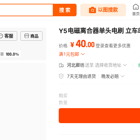
Y5电磁离合器单头电刷 立车
客服
商品
40
.
00
¥
价格
登录查看更多优惠
100.0%
满1元包邮
率
河北廊坊
送至
选择收货地址
7天无理由退货
晚发必赔
购买
数量