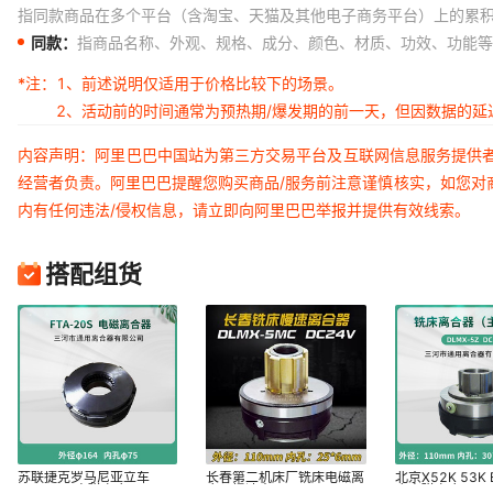
指同款商品在多个平台（含淘宝、天猫及其他电子商务平台）上的累
同款：
指商品名称、外观、规格、成分、颜色、材质、功效、功能等
*注：
1、前述说明仅适用于价格比较下的场景。
2、活动前的时间通常为预热期/爆发期的前一天，但因数据的
内容声明：阿里巴巴中国站为第三方交易平台及互联网信息服务提供
经营者负责。阿里巴巴提醒您购买商品/服务前注意谨慎核实，如您对
内有任何违法/侵权信息，请立即向阿里巴巴举报并提供有效线索。
搭配组货
苏联捷克罗马尼亚立车
长春第二机床厂铣床电磁离
北京X52K 53K 
FTA-20S电磁离合器
合器慢速走刀DLMX-5MC
床电磁离合器 DL