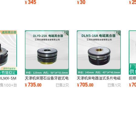
345
30
2
¥
¥
¥
Z-5
走刀箱快速DLM0Z-3ST
刷X6132 XA5032碳刷
刷X
LMX-5M
天津机床理石设备牙嵌式电
天津机床电器湿式多片电磁
抚顺
K快速走刀箱
磁离合器DLY0-25A镗床
离合器DLM5-16A单键
DL
735
705
7
¥
.
00
¥
.
00
¥
售
100+
台
已售
2
只
已售
1
只
合器
铣床插齿机床配件
DC24V 数控机床配件
床