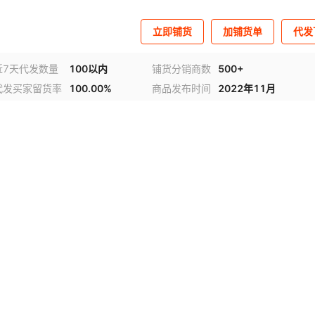
立即铺货
加铺货单
代发
近7天代发数量
100以内
铺货分销商数
500+
代发买家留货率
100.00%
商品发布时间
2022年11月