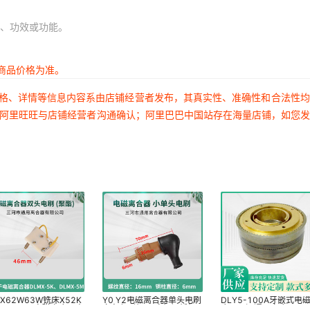
、功效或功能。
商品价格为准。
价格、详情等信息内容系由店铺经营者发布，其真实性、准确性和合法性
过阿里旺旺与店铺经营者沟通确认；阿里巴巴中国站存在海量店铺，如您
X62W63W铣床X52K
Y0 Y2电磁离合器单头电刷
DLY5-100A牙嵌式电
K B1-400电磁离合器电
立车印刷机 压痕机切纸机
合器三河通用离合器