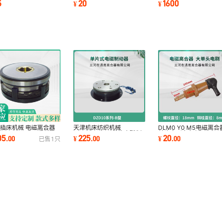
5
20
1600
¥
¥
6132 XA5032碳刷
铣床碳刷
DC24V天津机床电器配
插床机械 电磁离合器
天津机床纺织机械
DLM0 Y0 M5电磁离合
M5-16 DC24V数控机
DZD10-0.4B 单片电磁制
单头电刷立车印刷机 压
05
225
20
.
00
¥
.
00
¥
.
00
已售
1
只
配件天津机床电器
动器24V 三河通用机床配
机切纸机 铣床碳刷