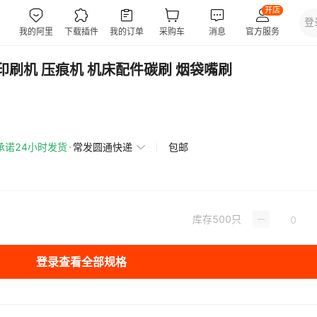
印刷机 压痕机 机床配件碳刷 烟袋嘴刷
承诺24小时发货
常发圆通快递
包邮
库存
500
只
登录查看全部规格