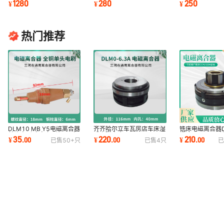
1280
280
250
¥
¥
¥
EK10 EB进口
通用离合器DC24V
刀箱主轴制动M0
热门推荐
DLM10 MB Y5电磁离合器
齐齐哈尔立车瓦房店车床湿
铣床电磁离合器D
单头电刷 立车印刷机 压痕
式电磁离合器DLM0-6.3A
慢速DLMX-5
35
220
210
¥
.
00
¥
.
00
¥
.
00
已售
50+
只
已售
4
只
已
机 机床配件碳刷
三河24V机床配件
24V铣床电磁离