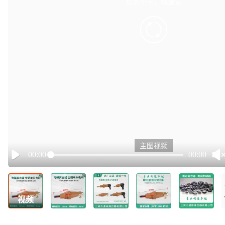
有点小卡，请重试
retry
主图视频
00:00
00:00
Play
视频