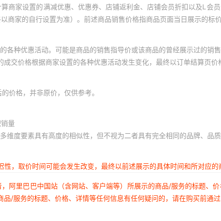
计算商家设置的满减优惠、优惠券、店铺返利金、店铺会员折扣以及L会
终以商家的自行设置为准）。前述商品销售价格指商品页面当日展示的标
的各种优惠活动。可能是商品的销售指导价或该商品的曾经展示过的销售
体的成交价格根据商家设置的各种优惠活动发生变化，最终以订单结算页价
后的价格，并非原价，仅供参考。
积销量
多维度要素具有高度的相似性，但不视为二者具有完全相同的品牌、品质
延迟性，取价时间可能会发生改变，最终以前述展示的具体时间和所对应的
者，阿里巴巴中国站（含网站、客户端等）所展示的商品/服务的标题、
商品/服务的标题、价格、详情等任何信息有任何疑问的，请在购买前通