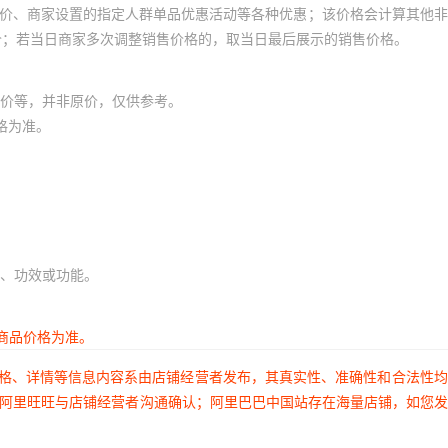
员价、商家设置的指定人群单品优惠活动等各种优惠；该价格会计算其他
价；若当日商家多次调整销售价格的，取当日最后展示的销售价格。
价等，并非原价，仅供参考。
格为准。
、功效或功能。
商品价格为准。
价格、详情等信息内容系由店铺经营者发布，其真实性、准确性和合法性
过阿里旺旺与店铺经营者沟通确认；阿里巴巴中国站存在海量店铺，如您