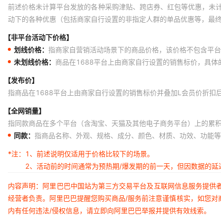
前述价格未计算平台发放的各种采购津贴、跨店券、红包等优惠，未
动下的各种优惠（包括商家自行设置的非指定人群的单品优惠等，最
【非平台活动下价格】
划线价格：
指商家自营销活动场景下的商品价格，该价格不包含平台
未划线价格：
商品在1688平台上由商家自行设置的销售标价，具
【发布价】
指商品在1688平台上由商家自行设置的销售标价并叠加L会员价折扣
【全网销量】
指同款商品在多个平台（含淘宝、天猫及其他电子商务平台）上的累
同款：
指商品名称、外观、规格、成分、颜色、材质、功效、功能等
*注：
1、前述说明仅适用于价格比较下的场景。
2、活动前的时间通常为预热期/爆发期的前一天，但因数据的
内容声明：阿里巴巴中国站为第三方交易平台及互联网信息服务提供
经营者负责。阿里巴巴提醒您购买商品/服务前注意谨慎核实，如您对
内有任何违法/侵权信息，请立即向阿里巴巴举报并提供有效线索。