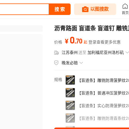
沥青路面 盲道条 盲道钉 雕
0
.
70
¥
价格
登录查看更多优惠
起
江苏泰州
送至
加利福尼亚州洛杉矶
晚发必赔
规格
【盲道条】雕铣防滑菠萝纹280
【盲道条】普通冲压菠萝纹280
【盲道条】实心防滑菠萝纹280
【盲道条】雕铣防滑直条纹280