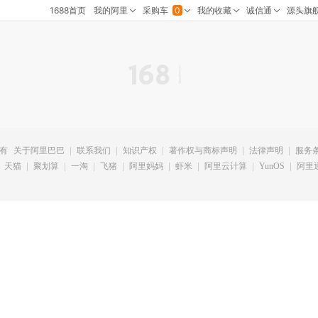
所有
关于阿里巴巴
联系我们
知识产权
著作权与商标声明
法律声明
服务
天猫
聚划算
一淘
飞猪
阿里妈妈
虾米
阿里云计算
YunOS
阿里