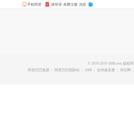
© 2010-2019 1688.com 版权
阿里巴巴集团
阿里巴巴国际站
1688
全球速卖通
淘宝网