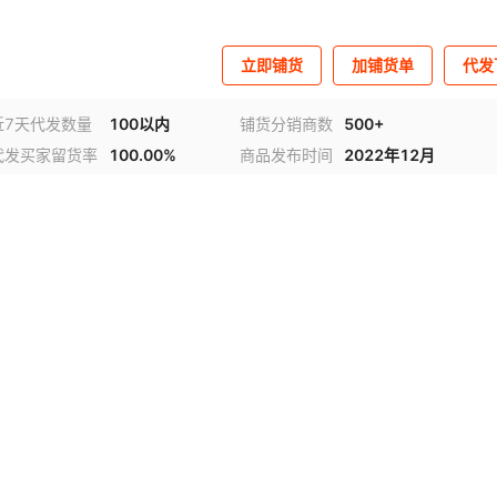
立即铺货
加铺货单
代发
近7天代发数量
100以内
铺货分销商数
500+
代发买家留货率
100.00%
商品发布时间
2022年12月
视频