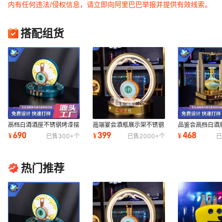
内有任何违法/侵权信息，请立即向阿里巴巴举报并提供有效线索。
搭配组货
高档白酒酒座不锈钢烤漆摆
高端宴会酒瓶展示架不锈钢
品鉴会高档白酒
台 可充电洋酒展示架LED
摆台白酒底座展台可充电发
酒架 不锈钢电镀
690
399
468
¥
¥
¥
已售
300+
个
已售
2000+
个
已
发光红酒酒托
光酒座酒具
电发光白酒酒座
热门推荐