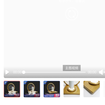
有点小卡，请重试
retry
主图视频
00:00
00:00
Play
视频
讲解