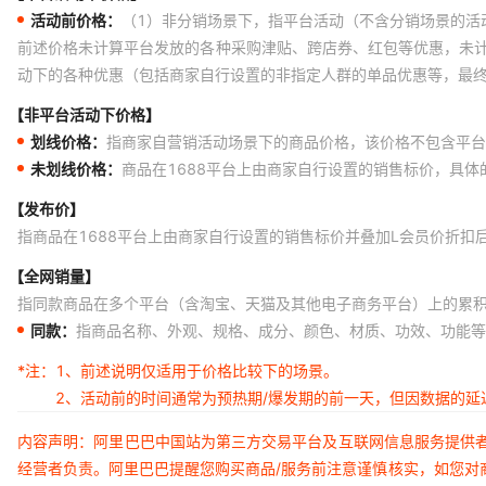
活动前价格：
（1）非分销场景下，指平台活动（不含分销场景的活
前述价格未计算平台发放的各种采购津贴、跨店券、红包等优惠，未
动下的各种优惠（包括商家自行设置的非指定人群的单品优惠等，最
【非平台活动下价格】
划线价格：
指商家自营销活动场景下的商品价格，该价格不包含平台
未划线价格：
商品在1688平台上由商家自行设置的销售标价，具
【发布价】
指商品在1688平台上由商家自行设置的销售标价并叠加L会员价折扣
【全网销量】
指同款商品在多个平台（含淘宝、天猫及其他电子商务平台）上的累
同款：
指商品名称、外观、规格、成分、颜色、材质、功效、功能等
*注：
1、前述说明仅适用于价格比较下的场景。
2、活动前的时间通常为预热期/爆发期的前一天，但因数据的
内容声明：阿里巴巴中国站为第三方交易平台及互联网信息服务提供
经营者负责。阿里巴巴提醒您购买商品/服务前注意谨慎核实，如您对