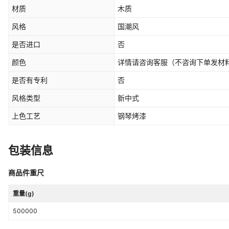
材质
木质
风格
国潮风
是否进口
否
颜色
详情请咨询客服（不咨询下单发材
是否有专利
否
风格类型
新中式
上色工艺
钢琴烤漆
包装信息
商品件重尺
重量(g)
500000