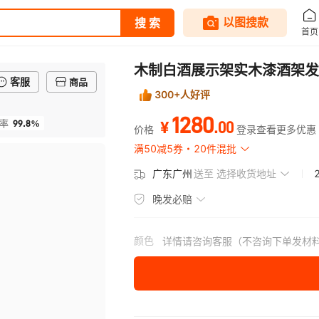
木制白酒展示架实木漆酒架发
客服
商品
300+人好评
1280
99.8%
.
00
率
¥
价格
登录查看更多优惠
满50减5券
20件混批
广东广州
送至
选择收货地址
晚发必赔
颜色
详情请咨询客服（不咨询下单发材