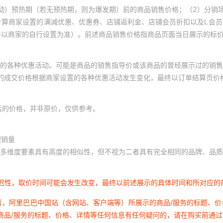
动）预热期（若无预热期，则为爆发期）前的商品销售价格；（2）分销
计算商家设置的满减优惠、优惠券、店铺返利金、店铺会员折扣以及L会
终以商家的自行设置为准）。前述商品销售价格指商品页面当日展示的标
的各种优惠活动。可能是商品的销售指导价或该商品的曾经展示过的销售
体的成交价格根据商家设置的各种优惠活动发生变化，最终以订单结算页价
后的价格，并非原价，仅供参考。
积销量
多维度要素具有高度的相似性，但不视为二者具有完全相同的品牌、品质
延迟性，取价时间可能会发生改变，最终以前述展示的具体时间和所对应的
者，阿里巴巴中国站（含网站、客户端等）所展示的商品/服务的标题、
商品/服务的标题、价格、详情等任何信息有任何疑问的，请在购买前通