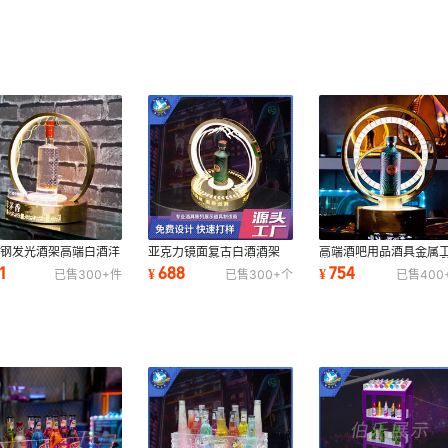
锈钢发光酒架高端白酒洋
亚克力镜面复古白酒酒架
高端酒吧用品酒具金属
展示酒托啤酒起泡酒酒具
品鉴会白酒发光酒座洋酒展
发光白酒酒架 LED洋酒
1
688
754
¥
¥
已售
300+
件
已售
300+
个
已售
400
吧发光酒座
示架LED高颜值
列酒架发光酒座