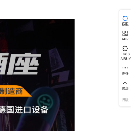
客服
APP
1688
AIBUY
更多
顶部
旧版