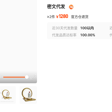
密文代发
1280
￥
≥2件
官方仓退货
近30天代发数量
100以内
代发品质达标率
100.00%
讲解