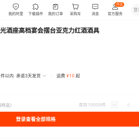
光酒座高档宴会摆台亚克力红酒酒具
2件以内
承诺3天发货
运费
¥
10
起
库存
10000
件
料样品）
登录查看全部规格