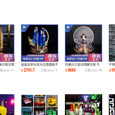
展示架洋酒
品鉴会茅台发光白酒酒座不
可雅白兰地洋酒展示架 不
不
LED灯充
锈钢展示架 高级洋酒陈列
锈钢LED发光酒座白酒品鉴
酒
2701.7
1880
51
¥
¥
¥
售
400+
个
已售
300+
个
已售
300+
件
发光底座摆台
会高端轻奢酒具
酒