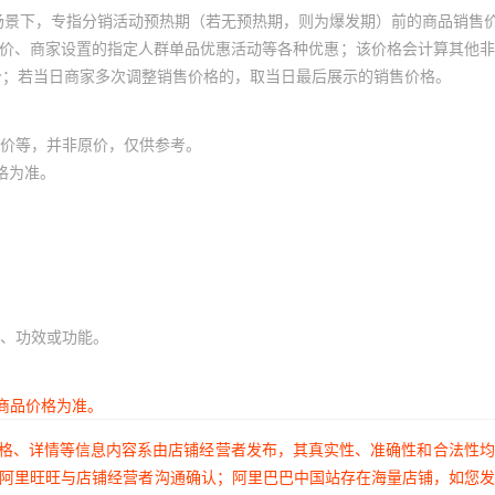
场景下，专指分销活动预热期（若无预热期，则为爆发期）前的商品销售
员价、商家设置的指定人群单品优惠活动等各种优惠；该价格会计算其他
价；若当日商家多次调整销售价格的，取当日最后展示的销售价格。
价等，并非原价，仅供参考。
格为准。
、功效或功能。
商品价格为准。
价格、详情等信息内容系由店铺经营者发布，其真实性、准确性和合法性
过阿里旺旺与店铺经营者沟通确认；阿里巴巴中国站存在海量店铺，如您