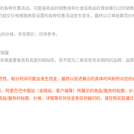
的各种优惠活动。可能是商品的销售指导价或该商品的曾经展示过的销售
体的成交价格根据商家设置的各种优惠活动发生变化，最终以订单结算页价
后的价格，并非原价，仅供参考。
积销量
多维度要素具有高度的相似性，但不视为二者具有完全相同的品牌、品质
延迟性，取价时间可能会发生改变，最终以前述展示的具体时间和所对应的
者，阿里巴巴中国站（含网站、客户端等）所展示的商品/服务的标题、
商品/服务的标题、价格、详情等任何信息有任何疑问的，请在购买前通