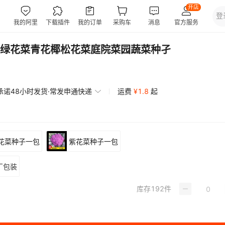
绿花菜青花椰松花菜庭院菜园蔬菜种孑
承诺48小时发货·常发申通快递
运费
¥
1.8
起
花菜种子一包
紫花菜种子一包
厂包装
库存
192
件