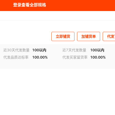
登录查看全部规格
立即铺货
加铺货单
代发
近30天代发数量
100以内
近7天代发数量
100以内
代发品质达标率
100.00%
代发买家留货率
100.00%