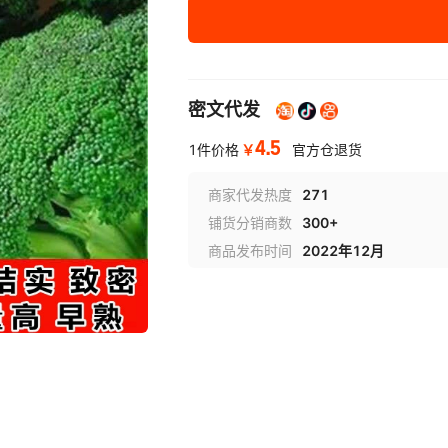
密文代发
4.5
￥
1件价格
官方仓退货
商家代发热度
271
铺货分销商数
300+
商品发布时间
2022年12月