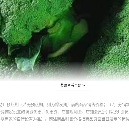
登录查看全部
动）预热期（若无预热期，则为爆发期）前的商品销售价格；（2）分销
计算商家设置的满减优惠、优惠券、店铺返利金、店铺会员折扣以及L会
终以商家的自行设置为准）。前述商品销售价格指商品页面当日展示的标