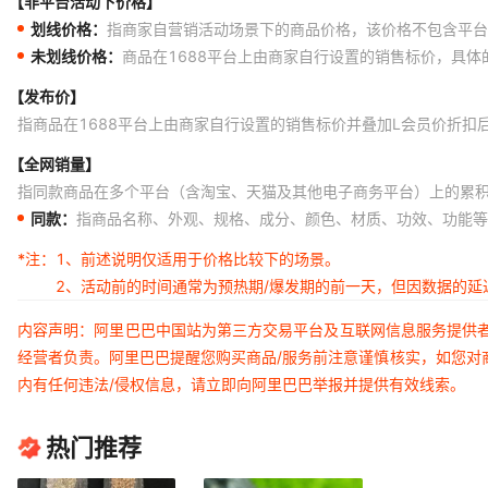
【非平台活动下价格】
划线价格：
指商家自营销活动场景下的商品价格，该价格不包含平台
未划线价格：
商品在1688平台上由商家自行设置的销售标价，具
【发布价】
指商品在1688平台上由商家自行设置的销售标价并叠加L会员价折扣
【全网销量】
指同款商品在多个平台（含淘宝、天猫及其他电子商务平台）上的累
同款：
指商品名称、外观、规格、成分、颜色、材质、功效、功能等
*注：
1、前述说明仅适用于价格比较下的场景。
2、活动前的时间通常为预热期/爆发期的前一天，但因数据的
内容声明：阿里巴巴中国站为第三方交易平台及互联网信息服务提供
经营者负责。阿里巴巴提醒您购买商品/服务前注意谨慎核实，如您对
内有任何违法/侵权信息，请立即向阿里巴巴举报并提供有效线索。
热门推荐