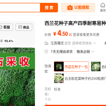
西兰花种子高产四季耐寒易种
客服
商品
4
.
50
¥
价格
登录查看更多优惠
起
93.4%
率
江苏宿迁
送至
选择收货地址
7天无理由退货
晚发必赔
饱满
西蓝花种子一包
白
度
白玉松花菜种子约200粒原
百粒
标准
重/
千粒
重