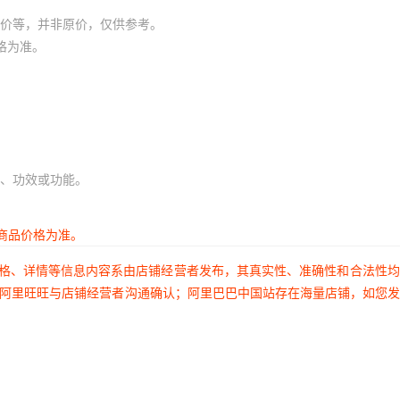
价等，并非原价，仅供参考。
格为准。
、功效或功能。
商品价格为准。
价格、详情等信息内容系由店铺经营者发布，其真实性、准确性和合法性
过阿里旺旺与店铺经营者沟通确认；阿里巴巴中国站存在海量店铺，如您