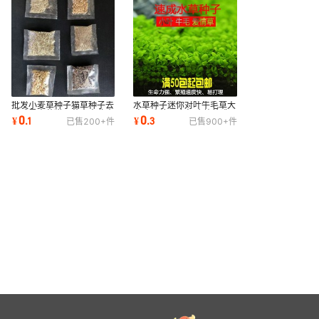
批发小麦草种子猫草种子去
水草种子迷你对叶牛毛草大
毛球黑麦草猫尾草大麦燕麦
叶珍珠种子 鱼缸水族箱造
0
0
¥
.
1
¥
.
3
已售
200+
件
已售
900+
件
5g10g20g各种
景装饰批发