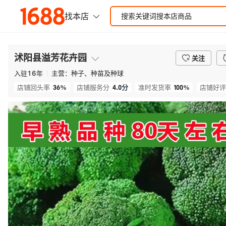
沭阳县溢芳花卉园
关注
入驻
16
年
主营：
种子、种苗及种球
36%
4.0
分
100%
店铺回头率
店铺服务分
准时发货率
店铺好评