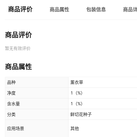
商品评价
商品属性
包装信息
商品
商品评价
暂无有效评价
商品属性
品种
薰衣草
净度
1
（%）
含水量
1
（%）
分类
鲜切花种子
应用场景
其他