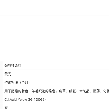
强酸性染料
黄光
咨询客服
（个月）
用于肥皂的着色，羊毛织物的染色，皮革、纸张、木制品、医药、化
C.I.Acid Yelow 36(13065)
否