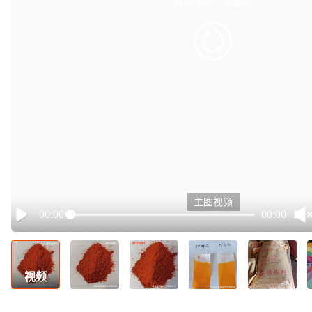
有点小卡，请重试
retry
主图视频
00:00
00:00
Play
视频