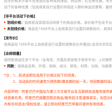
前述价格未计算平台发放的各种采购津贴、跨店券、红包等优惠，未
动下的各种优惠（包括商家自行设置的非指定人群的单品优惠等，最
【非平台活动下价格】
划线价格：
指商家自营销活动场景下的商品价格，该价格不包含平台
未划线价格：
商品在1688平台上由商家自行设置的销售标价，具
【发布价】
指商品在1688平台上由商家自行设置的销售标价并叠加L会员价折扣
【全网销量】
指同款商品在多个平台（含淘宝、天猫及其他电子商务平台）上的累
同款：
指商品名称、外观、规格、成分、颜色、材质、功效、功能等
*注：
1、前述说明仅适用于价格比较下的场景。
2、活动前的时间通常为预热期/爆发期的前一天，但因数据的
内容声明：阿里巴巴中国站为第三方交易平台及互联网信息服务提供
经营者负责。阿里巴巴提醒您购买商品/服务前注意谨慎核实，如您对
内有任何违法/侵权信息，请立即向阿里巴巴举报并提供有效线索。