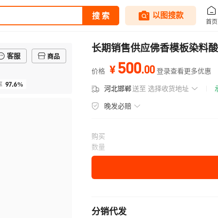
长期销售供应佛香模板染料酸
客服
商品
500
.
00
¥
价格
登录查看更多优惠
97.6%
率
河北邯郸
送至
选择收货地址
晚发必赔
购买
数量
分销代发