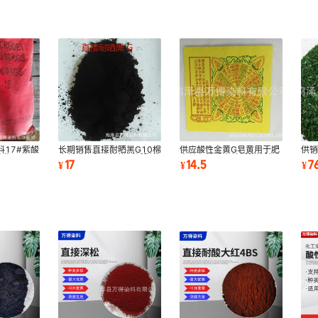
17#紫酸
长期销售直接耐晒黑G10棉
供应酸性金黄G皂黄用于肥
供
紫4BNS
麻纤维染色建筑模板纸张佛
皂着色羊毛皮革纸张油漆木
于
17
14.5
7
¥
¥
¥
等
香木材专用染0
制品生物染色
木