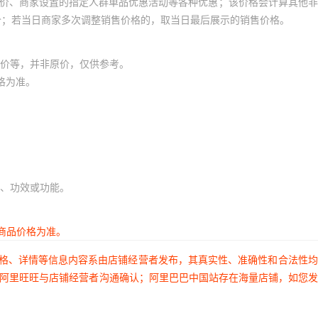
员价、商家设置的指定人群单品优惠活动等各种优惠；该价格会计算其他
价；若当日商家多次调整销售价格的，取当日最后展示的销售价格。
价等，并非原价，仅供参考。
格为准。
、功效或功能。
商品价格为准。
价格、详情等信息内容系由店铺经营者发布，其真实性、准确性和合法性
过阿里旺旺与店铺经营者沟通确认；阿里巴巴中国站存在海量店铺，如您