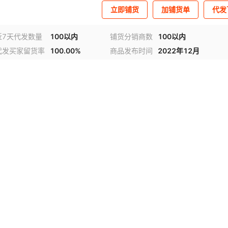
立即铺货
加铺货单
代发
近7天代发数量
100以内
铺货分销商数
100以内
代发买家留货率
100.00%
商品发布时间
2022年12月