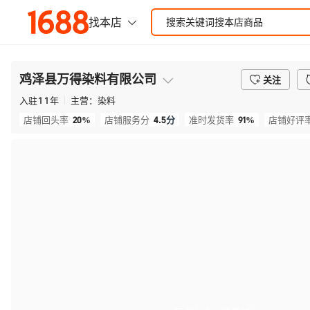
鸡泽县万得染料有限公司
关注
入驻
11
年
主营：
染料
20%
4.5
分
91%
店铺回头率
店铺服务分
准时发货率
店铺好评