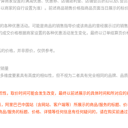
计算商家设置的满减优惠、优惠券、店铺返利金、店铺会员折扣以及L会
终以商家的自行设置为准）。前述商品销售价格指商品页面当日展示的标
的各种优惠活动。可能是商品的销售指导价或该商品的曾经展示过的销售
体的成交价格根据商家设置的各种优惠活动发生变化，最终以订单结算页价
后的价格，并非原价，仅供参考。
积销量
多维度要素具有高度的相似性，但不视为二者具有完全相同的品牌、品质
延迟性，取价时间可能会发生改变，最终以前述展示的具体时间和所对应的
者，阿里巴巴中国站（含网站、客户端等）所展示的商品/服务的标题、
商品/服务的标题、价格、详情等任何信息有任何疑问的，请在购买前通