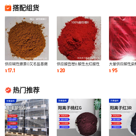
搭配组货
供应碱性嫩黄O又名盐基嫩
供应酸性橙II 酸性大红酸性
大量供应酸性染料
黄O用于佛香冥纸木浆蛋托
金黄等酸性染料等酸性染料
性青莲4BNS酸性
17.1
20
95
¥
¥
¥
棉麻纺织品染料
染羊毛蚕丝锦纶
热门推荐