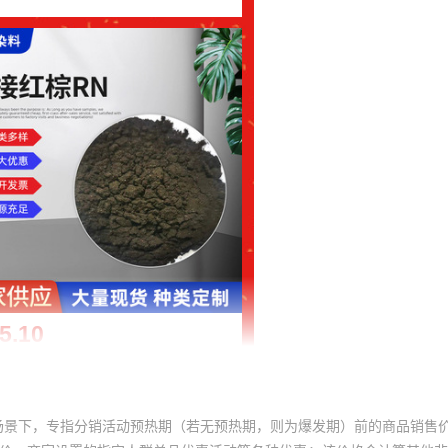
场景下，专指分销活动预热期（若无预热期，则为爆发期）前的商品销售