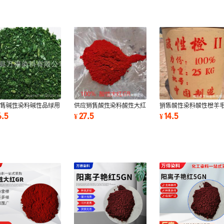
销售碱性染料碱性品绿用
供应销售酸性染料酸性大红
销售酸性染料酸性橙羊
佛香纸张羊毛皮革棉麻竹
GR黄纸佛香木材纸浆建筑
张木材等的染色和印花
6.5
27.5
14.5
¥
¥
专用染料
模板染布染料
13932053588