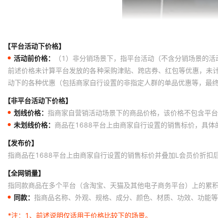
【平台活动下价格】
活动前价格：
（1）非分销场景下，指平台活动（不含分销场景的活
前述价格未计算平台发放的各种采购津贴、跨店券、红包等优惠，未
动下的各种优惠（包括商家自行设置的非指定人群的单品优惠等，最
【非平台活动下价格】
划线价格：
指商家自营销活动场景下的商品价格，该价格不包含平台
未划线价格：
商品在1688平台上由商家自行设置的销售标价，具
【发布价】
指商品在1688平台上由商家自行设置的销售标价并叠加L会员价折扣
【全网销量】
指同款商品在多个平台（含淘宝、天猫及其他电子商务平台）上的累
同款：
指商品名称、外观、规格、成分、颜色、材质、功效、功能等
*注：
1、前述说明仅适用于价格比较下的场景。