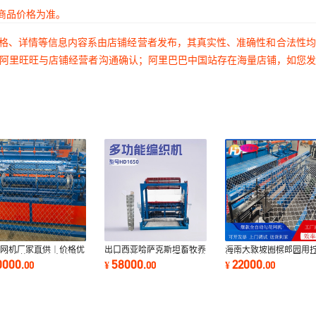
商品价格为准。
价格、详情等信息内容系由店铺经营者发布，其真实性、准确性和合法性
过阿里旺旺与店铺经营者沟通确认；阿里巴巴中国站存在海量店铺，如您
花网机厂家直供｜价格优
出口西亚哈萨克斯坦畜牧养
海南大致坡圈槟郎园用
免费安装调试｜支持非
殖拧丝铁丝网机器设备牛栏
折弯边热镀锌铁网圈地
0000
58000
22000
.
00
¥
.
00
¥
.
00
生产
网围栏网机
钢丝网机器