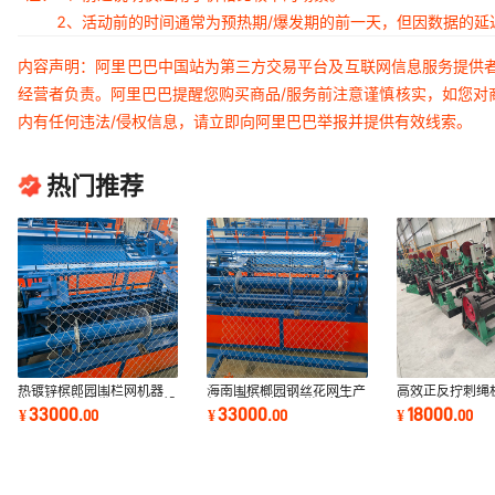
2、活动前的时间通常为预热期/爆发期的前一天，但因数据的
内容声明：阿里巴巴中国站为第三方交易平台及互联网信息服务提供
经营者负责。阿里巴巴提醒您购买商品/服务前注意谨慎核实，如您对
内有任何违法/侵权信息，请立即向阿里巴巴举报并提供有效线索。
热门推荐
热镀锌槟郎园围栏网机器
海南围槟榔园钢丝花网生产
高效正反拧刺绳
海南数控折边卷网钢丝网设
机器 圈地镀锌护栏网设备
拧制，打造牢固
33000
33000
18000
¥
.
00
¥
.
00
¥
.
00
备 圈地铁丝网
低价勾花网机
一人操作