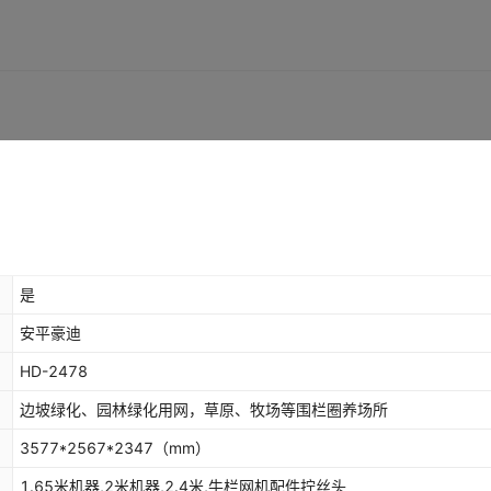
是
安平豪迪
HD-2478
边坡绿化、园林绿化用网，草原、牧场等围栏圈养场所
3577*2567*2347
（mm）
1.65米机器,2米机器,2.4米,牛栏网机配件拧丝头