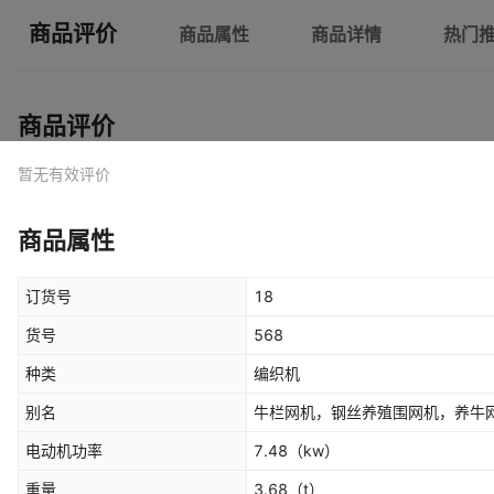
商品评价
商品属性
商品详情
热门
商品评价
暂无有效评价
商品属性
订货号
18
货号
568
种类
编织机
别名
牛栏网机，钢丝养殖围网机，养牛
电动机功率
7.48
（kw）
重量
3.68
（t）