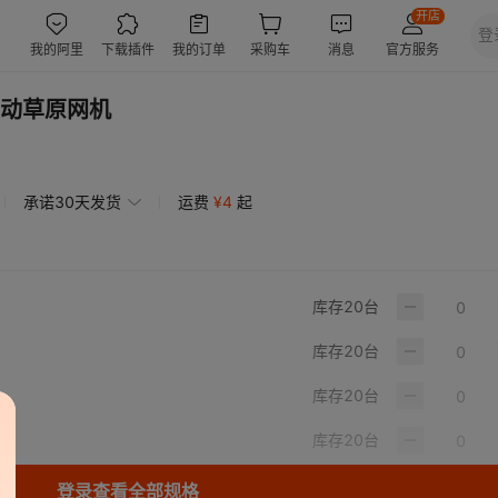
动草原网机
承诺30天发货
运费
¥
4
起
库存
20
台
库存
20
台
库存
20
台
库存
20
台
登录查看全部规格