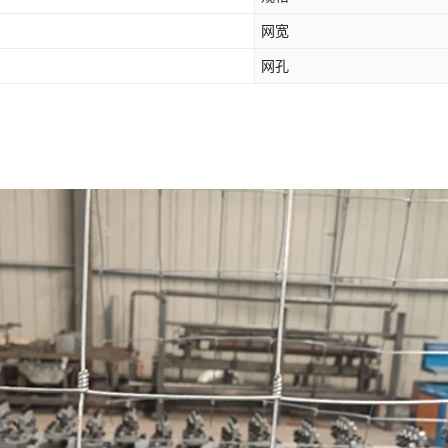
网宽
网孔