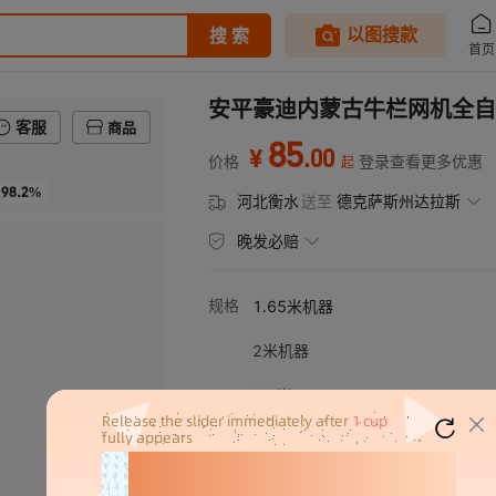
安平豪迪内蒙古牛栏网机全自
客服
商品
85
.
00
¥
价格
登录查看更多优惠
起
98.2%
河北衡水
送至
德克萨斯州达拉斯
晚发必赔
规格
1.65米机器
2米机器
2.4米
牛栏网机配件拧丝头