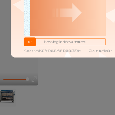
分销代发
85
￥
1件价格
官方仓退货
近30天代发数量
100以内
代发品质达标率
100.00%