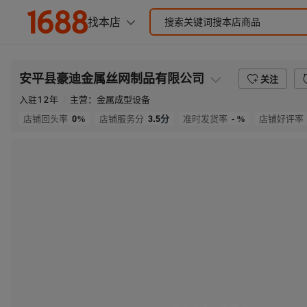
安平县豪迪金属丝网制品有限公司
关注
入驻
12
年
主营：
金属成型设备
0%
3.5
分
- %
店铺回头率
店铺服务分
准时发货率
店铺好评率