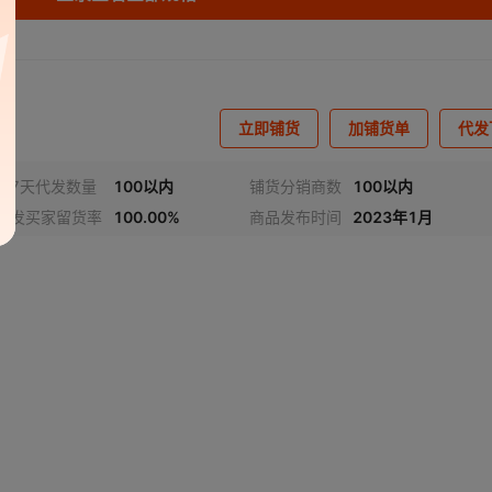
立即铺货
加铺货单
代发
近7天代发数量
100以内
铺货分销商数
100以内
代发买家留货率
100.00%
商品发布时间
2023年1月