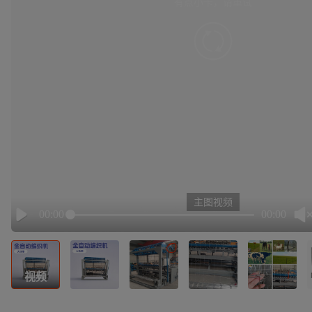
有点小卡，请重试
retry
主图视频
00:00
00:00
Play
视频