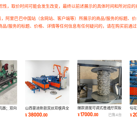
延迟性，取价时间可能会发生改变，最终以前述展示的具体时间和所对应的
者，阿里巴巴中国站（含网站、客户端等）所展示的商品/服务的标题、
商品/服务的标题、价格、详情等任何信息有任何疑问的，请在购买前通
爆款速度可调式普通拧双股
机器：双向
山西豪迪新款双丝双模具全
勾
刺绳机 带刺铁蒺藜设备 正
耐用防护网
自动菱形网编制机器 矿用
惠 
17000
38000
2
¥
.
00
¥
.
00
¥
已售
4
台
反拧绳刺丝机
支护勾花网机
标