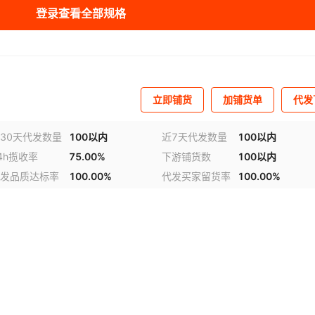
登录查看全部规格
式
5层
≥95%
¥
0.45
单个独立装
49700
白色
式
五层
≥95%
¥
0.38
单个独立装
851730
白色的
立即铺货
加铺货单
代发
式
五层
95%
¥
单个独立装
0.3
已售罄
绿色
已售罄
30天代发数量
100以内
近7天代发数量
100以内
4h揽收率
75.00%
下游铺货数
100以内
发品质达标率
100.00%
代发买家留货率
100.00%