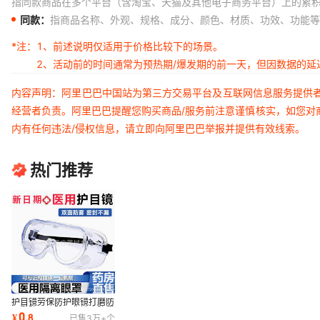
指同款商品在多个平台（含淘宝、天猫及其他电子商务平台）上的累
同款：
指商品名称、外观、规格、成分、颜色、材质、功效、功能等
*注：
1、前述说明仅适用于价格比较下的场景。
2、活动前的时间通常为预热期/爆发期的前一天，但因数据的
内容声明：阿里巴巴中国站为第三方交易平台及互联网信息服务提供
经营者负责。阿里巴巴提醒您购买商品/服务前注意谨慎核实，如您对
内有任何违法/侵权信息，请立即向阿里巴巴举报并提供有效线索。
热门推荐
护目镜劳保防护眼镜打磨防
飞溅防风沙防工业粉尘防雾
0
¥
.
8
已售
3万+
个
透明男女骑行