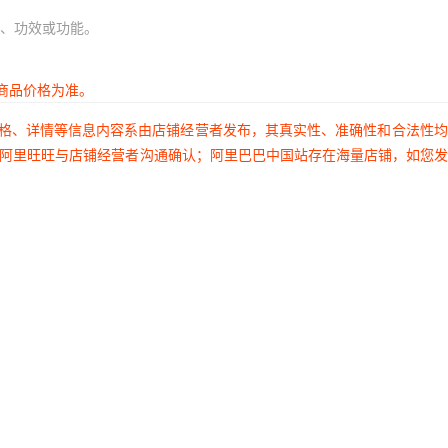
、功效或功能。
商品价格为准。
价格、详情等信息内容系由店铺经营者发布，其真实性、准确性和合法性
过阿里旺旺与店铺经营者沟通确认；阿里巴巴中国站存在海量店铺，如您