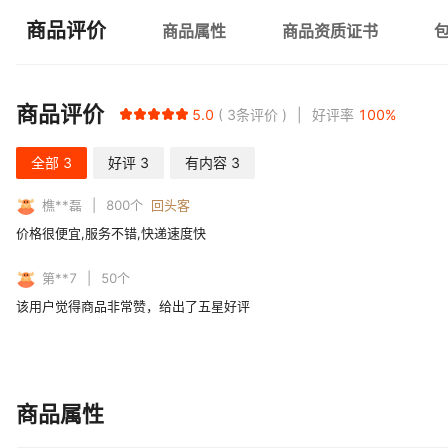
商品评价
商品属性
商品资质证书
商品评价
5.0
3
条评价
好评率
100
%
全部
3
好评
3
有内容
3
樵**磊
800
个
回头客
价格很便宜,服务不错,快递速度快
第**7
50
个
该用户觉得商品非常赞，给出了五星好评
商品属性