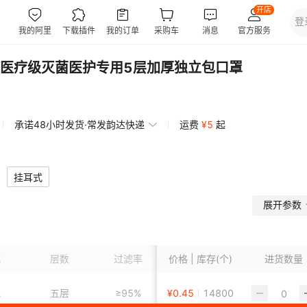
式医疗级灭菌医护专用5层加厚独立包口罩
承诺48小时发货·常发韵达快递
运费
¥
5
起
挂耳式
展开参数
式
层数
过滤率
价格 | 库存(个)
包装方式
颜色
进货数量
他
五层
≥95%
¥
0.45
单个独立装
14800
绿色