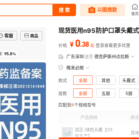
现货医用n95防护口罩头戴
客服
商品
0
.
38
¥
价格
登录查看更多优惠
起
95.8%
率
广东深圳
送至
德克萨斯州达拉斯
晚发必赔
全部
其他
头戴式
款式
全部
五层
5层
层数
匹配到
4
个规格型号
产品规格
款
润正-绿色头戴【25
其
年生产】