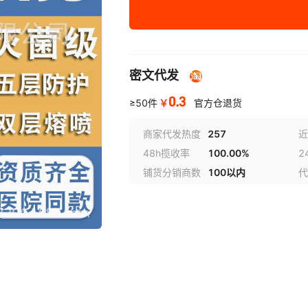
润正-白色头戴【25
头戴
年生产】
豫博康-白色头戴
头戴
密文代发
【25年11月生产】
0.3
￥
≥50件
官方仓退货
君利-白色耳挂【26
挂耳
年生产】
商家代发热度
257
近
48h揽收率
100.00%
2
铺货分销商数
100以内
代