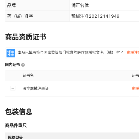
品牌
润正名优
药（械）准字
豫械注准20212141949
商品资质证书
本品已填写符合国家监管部门批准的医疗器械批文
药（械）准字
豫械注准
国内证书
证书名
证书
医疗器械注册证
豫械
包装信息
商品件重尺
规格型号