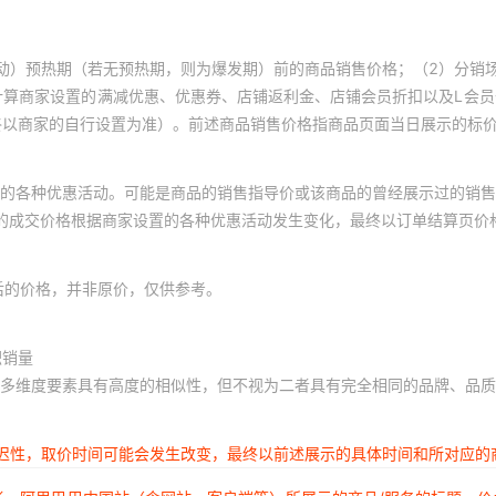
外径 44*5（100个）
氟胶FKM
优质氟胶
动）预热期（若无预热期，则为爆发期）前的商品销售价格；（2）分销
计算商家设置的满减优惠、优惠券、店铺返利金、店铺会员折扣以及L会
外径 45*5（100个）
氟胶FKM
优质氟胶
终以商家的自行设置为准）。前述商品销售价格指商品页面当日展示的标
外径 46*5（100个）
氟胶FKM
优质氟胶
的各种优惠活动。可能是商品的销售指导价或该商品的曾经展示过的销售
体的成交价格根据商家设置的各种优惠活动发生变化，最终以订单结算页价
外径 47*5（100个）
氟胶FKM
优质氟胶
后的价格，并非原价，仅供参考。
外径 48*5（100个）
氟胶FKM
优质氟胶
积销量
外径 50*5（100个）
氟胶FKM
多维度要素具有高度的相似性，但不视为二者具有完全相同的品牌、品质
优质氟胶
外径 51*5（50个）优
氟胶FKM
延迟性，取价时间可能会发生改变，最终以前述展示的具体时间和所对应的
质氟胶