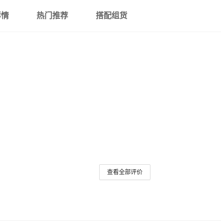
450
265
455
270
460
275
详情
热门推荐
搭配组货
外径 22*5（200个）
氟胶FKM
优质氟胶
510
300
515
305
520
310
外径 23*5（200个）
580
335
590
340
600
345
氟胶FKM
优质氟胶
370
375
380
外径 24*5（200个）
氟胶FKM
优质氟胶
405
410
415
外径 25*5（200个）
440
445
450
氟胶FKM
优质氟胶
485
490
500
外径 26*5（200个）
氟胶FKM
优质氟胶
540
550
560
外径 27*5（200个）
氟胶FKM
610
查看全部评价
优质氟胶
外径 28*5（200个）
氟胶FKM
优质氟胶