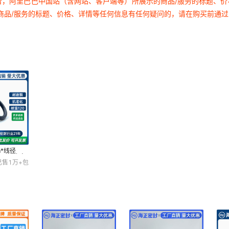
者，阿里巴巴中国站（含网站、客户端等）所展示的商品/服务的标题、
外径 52*5（50个）优
氟胶FKM
商品/服务的标题、价格、详情等任何信息有任何疑问的，请在购买前通
质氟胶
外径 53*5（50个）优
氟胶FKM
质氟胶
外径 55*5（50个）优
氟胶FKM
质氟胶
外径 58*5（50个）优
氟胶FKM
质氟胶
外径 60*5（50个）优
氟胶FKM
质氟胶
m*线径
 耐油磨高
外径 62*5（50个）优
已售
1万+
包
橡胶垫
氟胶FKM
质氟胶
外径 65*5（50个）优
氟胶FKM
质氟胶
外径 68*5（50个）优
氟胶FKM