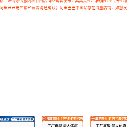
价格、详情等信息内容系由店铺经营者发布，其真实性、准确性和合法性
100
52
42
¥
5
80
999999
A75±5
过阿里旺旺与店铺经营者沟通确认；阿里巴巴中国站存在海量店铺，如您
100
53
43
¥
5
85
999999
A75±5
100
100
55
45
¥
5
90
999999
A75±5
100
100
58
48
¥
5
92
999998
A75±5
100
100
60
50
¥
5
95
999999
A75±5
100
62
52
¥
5
98
999999
A75±5
100
100
65
55
¥
100
5
999998
A75±5
100
100
68
58
¥
105
5
999999
A75±5