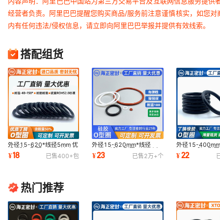
内容声明：阿里巴巴中国站为第三方交易平台及互联网信息服务提供
外径 40*5（100个）优质氟胶
经营者负责。阿里巴巴提醒您购买商品/服务前注意谨慎核实，如您对
外径 41*5 （100个）优质氟胶
内有任何违法/侵权信息，请立即向阿里巴巴举报并提供有效线索。
外径 42*5（100个）优质氟胶
搭配组货
外径 43*5（100个）优质氟胶
外径 44*5（100个）优质氟胶
外径 45*5（100个）优质氟胶
外径 46*5（100个）优质氟胶
外径 47*5（100个）优质氟胶
外径 48*5（100个）优质氟胶
外径15-620*线径5mm 优
外径15-620mm*线径
外径15-400m
质丁腈O型圈 耐高温油磨
5mm 硅胶O型圈 弹力耐高
5mm 丁腈O型圈
18
23
22
¥
¥
¥
已售
400+
包
已售
2万+
个
NBR密封圈橡胶垫
温食品级密封圈
温压NBR密封圈
外径 50*5（100个）优质氟胶
外径 51*5（50个）优质氟胶
热门推荐
外径 52*5（50个）优质氟胶
外径 53*5（50个）优质氟胶