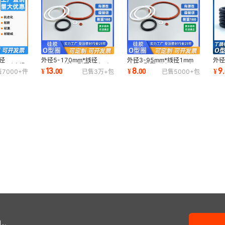
质氟胶
外径 70*5（50个）优
氟胶FKM
质氟胶
外径 72*5（50个）优
氟胶FKM
径
外径5-170mm*线径
外径3-95mm*线径1mm
外径
质氟胶
/62 耐磨损
1.9mm硅胶O型圈 弹力耐
硅胶O型圈 弹力耐高温食品
2.
13
8
9
¥
.
00
¥
.
00
¥
.
售
7000+
件
已售
3万+
包
已售
5000+
包
密封圈
高温食品级密封圈齐全
级密封圈
高温
外径 75*5（50个）优
氟胶FKM
质氟胶
外径 78*5（50个）优
氟胶FKM
质氟胶
外径 80*5（50个）优
氟胶FKM
质氟胶
外径 82*5（50个）优
氟胶FKM
质氟胶
外径 85*5（50个）优
氟胶FKM
质氟胶