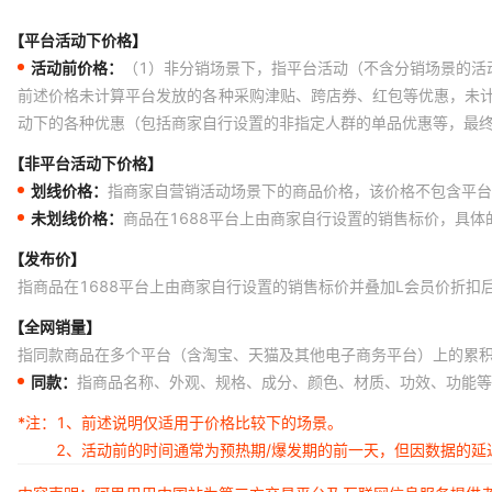
外径 27*5（200个）优质氟胶
【平台活动下价格】
外径 28*5（200个）优质氟胶
活动前价格：
（1）非分销场景下，指平台活动（不含分销场景的活
外径 29*5（200个）优质氟胶
前述价格未计算平台发放的各种采购津贴、跨店券、红包等优惠，未
动下的各种优惠（包括商家自行设置的非指定人群的单品优惠等，最
外径 30*5（100个）优质氟胶
外径 31*5（100个）优质氟胶
【非平台活动下价格】
划线价格：
指商家自营销活动场景下的商品价格，该价格不包含平台
外径 32*5（100个）优质氟胶
未划线价格：
商品在1688平台上由商家自行设置的销售标价，具
外径 33*5（100个）优质氟胶
【发布价】
外径 34*5（100个）优质氟胶
指商品在1688平台上由商家自行设置的销售标价并叠加L会员价折扣
外径 35*5（100个）优质氟胶
【全网销量】
指同款商品在多个平台（含淘宝、天猫及其他电子商务平台）上的累
外径 36*5（100个）优质氟胶
同款：
指商品名称、外观、规格、成分、颜色、材质、功效、功能等
外径 37*5（100个）优质氟胶
*注：
1、前述说明仅适用于价格比较下的场景。
外径 38*5（100个）优质氟胶
2、活动前的时间通常为预热期/爆发期的前一天，但因数据的
外径 39*5（100个）优质氟胶