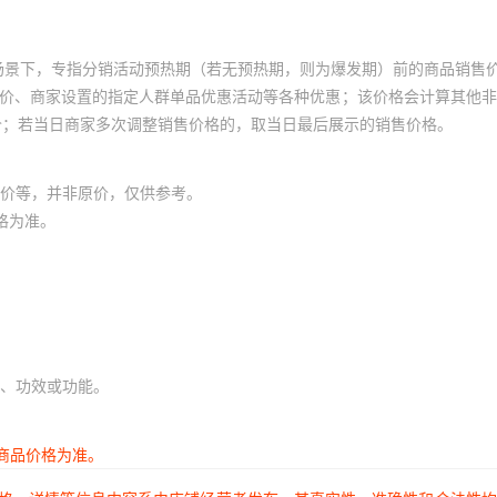
100
44
34
¥
135
5
999999
A75±5
100
场景下，专指分销活动预热期（若无预热期，则为爆发期）前的商品销售
100
员价、商家设置的指定人群单品优惠活动等各种优惠；该价格会计算其他
45
35
¥
135
5
999999
A75±5
价；若当日商家多次调整销售价格的，取当日最后展示的销售价格。
100
100
46
36
¥
140
5
999999
A75±5
价等，并非原价，仅供参考。
100
格为准。
100
47
37
¥
140
5
999999
A75±5
100
48
38
¥
142
5
999999
A75±5
100
100
50
40
¥
145
5
999999
A75±5
、功效或功能。
100
100
51
41
¥
5
78
999999
A75±5
商品价格为准。
100