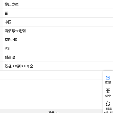
模压成型
29
19
¥
150
5
999999
A75±5
否
30
20
¥
5
80
999999
A75±5
中国
清洁与去毛刺
31
21
¥
5
85
999999
A75±5
有RoHS
佛山
32
22
¥
5
90
999999
A75±5
耐高温
线径0.8到8.6齐全
33
23
¥
5
95
999999
A75±5
34
24
¥
5
98
999999
A75±5
客服
APP
35
25
¥
100
5
999999
A75±5
1688
36
26
¥
102
5
999999
A75±5
AIBUY