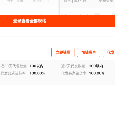
外径
(mm)
内径
(mm)
价格 | 库存(包)
硬度
进货数量
(mm)
55
28
58
29
60
30
62
31
65
68
15
5
¥
70
5
1000002
A75±5
登录查看全部规格
78
35
80
36
82
37
85
38
88
90
16
6
¥
5
80
999999
A75±5
105
43
110
45
115
48
120
50
125
130
150
60
155
62
160
65
165
68
170
175
17
7
¥
5
85
999999
A75±5
立即铺货
加铺货单
代发
195
78
200
80
205
82
210
85
215
220
18
8
¥
5
88
999999
A75±5
240
105
245
110
250
115
255
120
260
265
近30天代发数量
100以内
近7天代发数量
100以内
代发品质达标率
100.00%
代发买家留货率
100.00%
285
140
290
145
295
150
300
155
305
310
19
9
¥
5
92
999999
A75±5
330
175
335
180
340
185
345
190
350
355
20
10
¥
5
95
999999
A75±5
375
210
380
215
385
220
390
225
395
400
420
245
425
250
430
255
435
260
440
445
21
11
¥
100
5
999999
A75±5