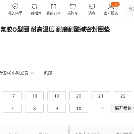
m 氟胶O型圈 耐高温压 耐磨耐酸碱密封圈垫
承诺48小时发货
包邮
17
18
19
20
21
22
展开参数
26
7
27
8
28
9
29
10
30
31
35
14
36
15
37
16
38
17
39
40
线径(高度)
44
21
45
22
46
23
47
24
48
50