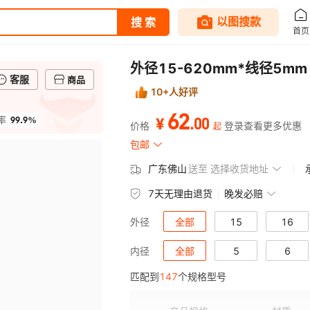
外径15-620mm*线径5m
客服
商品
10+人好评
62
99.9%
.
00
率
¥
价格
登录查看更多优惠
起
包邮
广东佛山
送至
选择收货地址
7天无理由退货
晚发必赔
全部
15
16
外径
全部
23
24
5
25
6
内径
匹配到
147
个规格型号
32
11
33
12
34
13
41
18
42
19
43
20