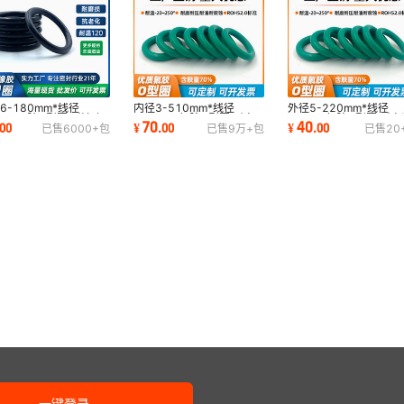
100
100
70
60
¥
110
5
999999
A75±5
100
72
62
¥
115
5
999999
A75±5
6-180mm*线径
内径3-510mm*线径
外径5-220mm*线径
100
5mm 丁腈O型圈 耐油磨
3.55mm 氟胶O型圈 耐高
1.9mm 氟胶O型圈 耐高
70
40
00
¥
.
00
¥
.
00
已售
6000+
包
已售
9万+
包
已售
20
压NBR密封圈橡胶垫
温压 耐磨耐酸碱密封圈垫
压耐磨损耐酸碱密封圈
100
75
65
¥
120
5
999999
A75±5
100
100
78
68
¥
120
5
999999
A75±5
100
80
70
100
¥
125
5
999999
A75±5
100
82
72
¥
128
5
999999
A75±5
100
100
85
75
¥
128
5
999999
A75±5
100
一键登录