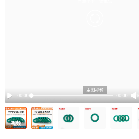
有点小卡，请重试
retry
主图视频
00:00
00:00
Play
视频