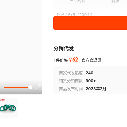
产品规格
材质
51
25
52
26
53
27
外径 15*5（200个）
氟胶FKM
优质氟胶以下现货颜
70
32
72
33
75
34
色：绿色
外径 16*5（200个）
氟胶FKM
92
40
95
41
100
42
优质氟胶
135
52
140
55
145
58
分销代发
外径 17*5（200个）
氟胶FKM
优质氟胶
62
180
70
185
72
190
75
￥
1件价格
官方仓退货
外径 18*5（200个）
氟胶FKM
225
90
230
95
235
100
优质氟胶
商家代发热度
240
铺货分销商数
900+
270
125
275
130
280
135
外径 19*5 （200个）
氟胶FKM
商品发布时间
2023年2月
优质氟胶
315
160
320
165
325
170
外径 20*5（200个）
氟胶FKM
360
195
365
200
370
205
优质氟胶
外径 21*5（200个）
405
230
410
235
415
240
氟胶FKM
优质氟胶