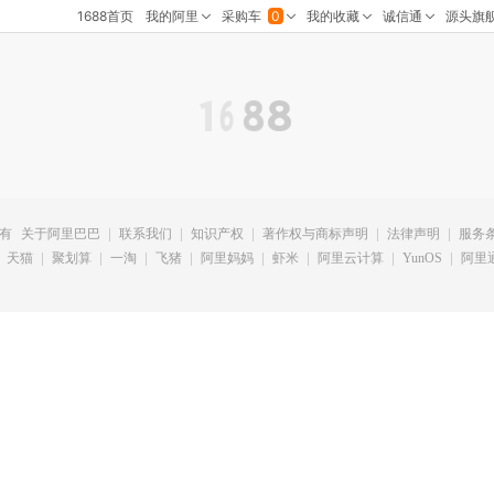
所有
关于阿里巴巴
联系我们
知识产权
著作权与商标声明
法律声明
服务
天猫
聚划算
一淘
飞猪
阿里妈妈
虾米
阿里云计算
YunOS
阿里