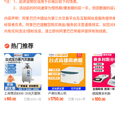
*注：
1、前述说明仅适用于价格比较下的场景。
2、活动前的时间通常为预热期/爆发期的前一天，但因数据的
内容声明：阿里巴巴中国站为第三方交易平台及互联网信息服务提供
经营者负责。阿里巴巴提醒您购买商品/服务前注意谨慎核实，如您对
内有任何违法/侵权信息，请立即向阿里巴巴举报并提供有效线索。
热门推荐
上海博迅BXM-30R灭菌锅
卢湘仪离心机
德国赛多利斯
高温高压蒸汽消毒锅灭菌器
TG16.5/TD4/医用低速高
BSA124S/22
80
1750
100
¥
.
00
¥
.
00
¥
.
00
已售
300+
台
已售
100+
件
高压灭菌器
速离心机脂肪美容PRP血清
分析天平实验室
分离
0.1mg