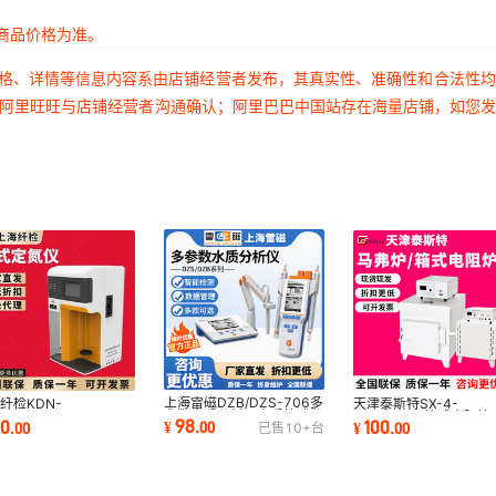
商品价格为准。
价格、详情等信息内容系由店铺经营者发布，其真实性、准确性和合法性
过阿里旺旺与店铺经营者沟通确认；阿里巴巴中国站存在海量店铺，如您
上海雷磁DZB/DZS-706多
纤检KDN-
天津泰斯特SX-4-
参数水质分析仪水质快速分
/816/818/KDN-
10/SRJX-5箱式电阻炉
98
00
100
¥
.
00
.
00
¥
.
00
已售
10+
台
析仪
2C全自动凯氏定氮仪实
验室高温马弗炉工业加
室蛋白质