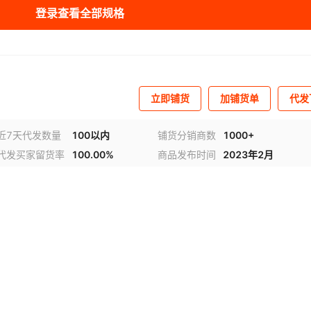
登录查看全部规格
立即铺货
加铺货单
代发
近7天代发数量
100以内
铺货分销商数
1000+
代发买家留货率
100.00%
商品发布时间
2023年2月