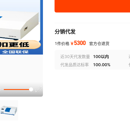
分销代发
5300
￥
1件价格
官方仓退货
近30天代发数量
100以内
代发品质达标率
100.00%