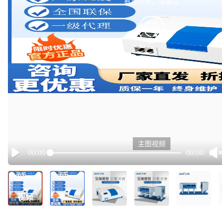
有点小卡，请重试
retry
主图视频
00:00
00:00
Play
视频