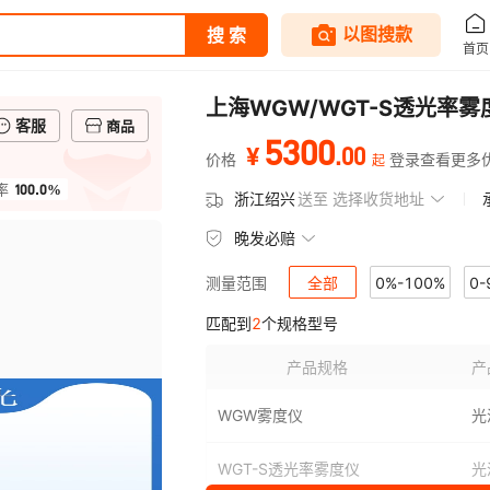
上海WGW/WGT-S透光率
客服
商品
5300
.
00
¥
价格
登录查看更多
起
100.0%
率
浙江绍兴
送至
选择收货地址
晚发必赔
全部
0%-100%
0-
测量范围
匹配到
2
个规格型号
产品规格
产
WGW雾度仪
光
WGT-S透光率雾度仪
光