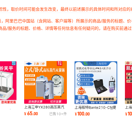
延迟性，取价时间可能会发生改变，最终以前述展示的具体时间和所对应的
者，阿里巴巴中国站（含网站、客户端等）所展示的商品/服务的标题、
商品/服务的标题、价格、详情等任何信息有任何疑问的，请在购买前通
上海三申YX280高压蒸汽
上海般特Bante210-CN便
上海
灭菌锅YM30/YX600W高
4S-CW电子
携式320离子浓度计电导率
812
65
100
1
¥
.
00
¥
.
00
¥
已售
10+
件
温立卧式灭菌器实验室
内万分之一
仪ph计般特220
10
验