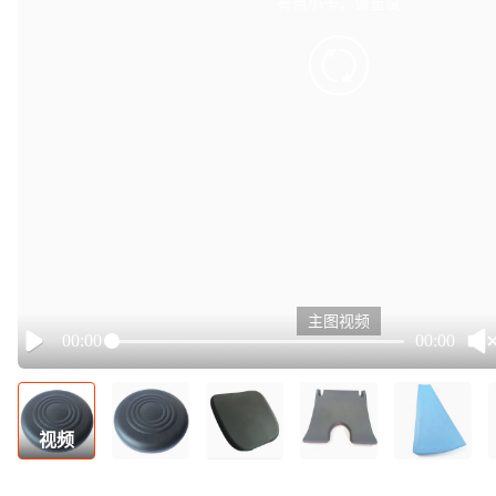
有点小卡，请重试
retry
主图视频
00:00
00:00
Play
视频