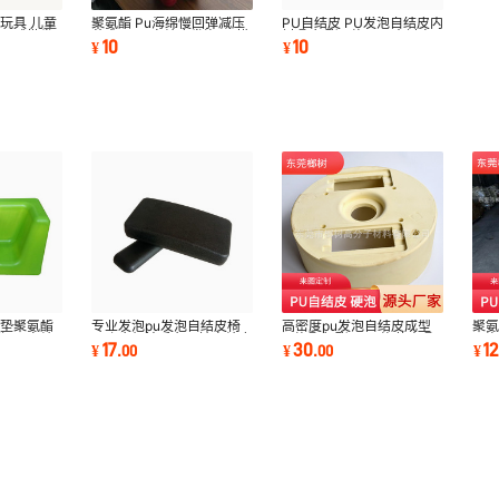
玩具 儿童
聚氨酯 Pu海绵慢回弹减压
PU自结皮 PU发泡自结皮内
狗子球批发
艺术品 pu自结皮发泡 pu模
衬 聚氨酯硬泡医用内衬自
10
10
¥
¥
特发泡 硬泡
结皮聚氨酯发泡
坐垫聚氨酯
专业发泡pu发泡自结皮椅
高密度pu发泡自结皮成型
聚氨
件PU自结
子跑步机扶手办公椅自结皮
硬泡聚氨酯PU硬泡仿木 聚
硬泡
17
30
12
¥
.
00
¥
.
00
¥
靠背泡棉制品
氨酯PU发泡制品
硬