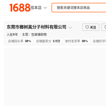
东莞市榔树高分子材料有限公司
关注
入驻
8
年
主营：
包装辅助物
38%
3.5
分
38%
店铺回头率
店铺服务分
准时发货率
店铺好评