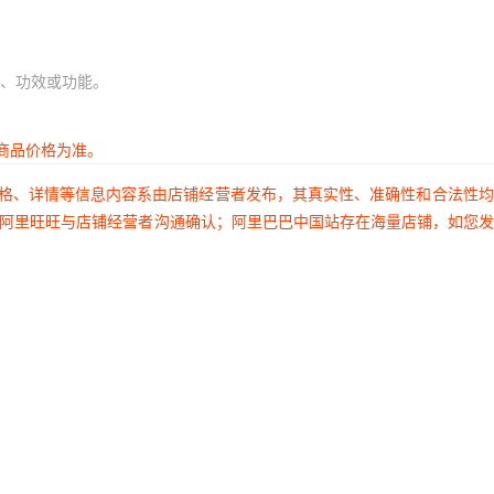
、功效或功能。
商品价格为准。
价格、详情等信息内容系由店铺经营者发布，其真实性、准确性和合法性
过阿里旺旺与店铺经营者沟通确认；阿里巴巴中国站存在海量店铺，如您