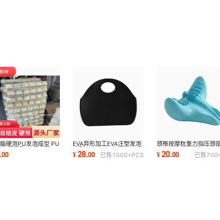
EVA异形加工EVA注塑发泡
颈椎按摩枕重力指压颈
酯硬泡PU发泡成型 PU
成型 EVA冷热压制品 eva射
摩器颈椎枕颈肩按摩枕
 模塑成型PU发泡棉pu
28
20
¥
.
00
¥
.
00
.
00
已售
1000+
PCS
已售
700
出加工量大从优
用牵引矫正器
泡成型海绵