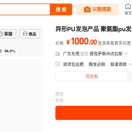
异形PU发泡产品 聚氨酯pu
客服
商品
1000
.
00
¥
价格
登录查看更多优惠
94.9%
率
广东东莞
送至
德克萨斯州达拉斯
退货包运费
晚发必赔
极速退款
轻定制
购买
数量