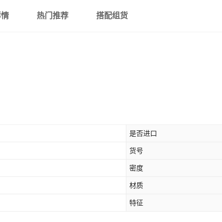
详情
热门推荐
搭配组货
是否进口
货号
密度
材质
特征