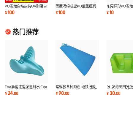
PU发泡自结皮抗UV耐磨自
密度海绵成型PU坐垫座椅
东莞异形PU发泡
行车座垫加工 聚氨酯发泡
加工耐磨聚氨酯自结皮高密
玩具PU软飞盘
100
100
10
¥
¥
¥
一次成型
精致防滑高密度
EVA成型飞盘
热门推荐
EVA异型注塑发泡射出 EVA
常规款各种颜色 地铁挡板
PU发泡高回弹
颈椎按摩器重力指压脖子按
记忆棉自结皮 PU发泡翼门
海绵医疗坐垫配
24
90
30
¥
.
00
¥
.
00
¥
.
00
摩枕 颈椎枕头
加工发泡批发
皮坐垫