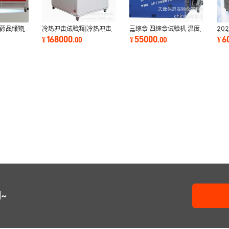
|药品储物
冷热冲击试验箱|冷热冲击
三综合 四综合试验机 温度
20
箱|培养设
试验机|冷热冲击箱|冷热冲
湿度高度振动四综合试验箱
化试
168000
55000
6
¥
.
00
¥
.
00
¥
击厂家直销
箱|
~