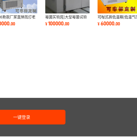
26新款厂家直销氙灯老
霉菌实验房|大型霉菌试验
可程式高低温箱|低温气
验箱|氙灯耐气候试验
箱|步入式霉菌实验室
试验箱|天津材料试验机
0000
100000
60000
.
00
¥
.
00
¥
.
00
氙灯老化试验
家直销伟思仪器
一键登录