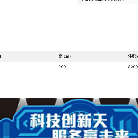
)
高(cm)
体积(
200
8000