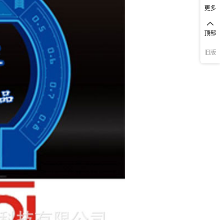
更多
顶部
旧版