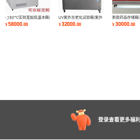
-180℃实验室超低温冰箱|
UV紫外光老化试验箱|紫外
新款药品存储箱
超低温可控冰箱 高低温冰
光老化试验机|紫外光老化
柜|药品恒温储存
58000
32000
30000
¥
.
00
¥
.
00
¥
.
00
箱仪器设备
箱环境设备仪器
备仪器
登录查看更多福利