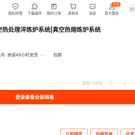
空热处理淬炼炉系统|真空热熔炼炉系统
以内
承诺48小时发货
包邮
库存
100
台
登录查看全部规格
立即铺货
加铺货单
代发