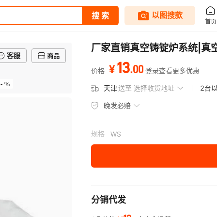
厂家直销真空铸锭炉系统|真
客服
商品
13
.
00
¥
价格
登录查看更多优惠
- %
天津
送至
选择收货地址
2台
晚发必赔
规格
WS
分销代发