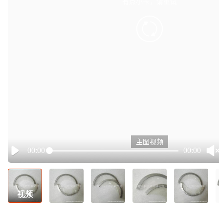
有点小卡，请重试
retry
主图视频
00:00
00:00
Play
视频