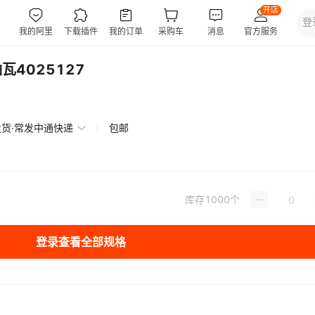
瓦4025127
发货·常发中通快递
包邮
库存
1000
个
登录查看全部规格