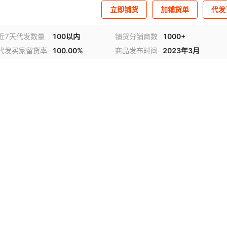
立即铺货
加铺货单
代发
近7天代发数量
100以内
铺货分销商数
1000+
代发买家留货率
100.00%
商品发布时间
2023年3月