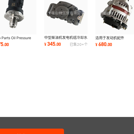
中型柴油机发电机组冷却水
 Parts Oil Pressure
适用于发动机配件
泵3024386 3801708
sor 0025358931
5662929发电机28V8
345
75
680
¥
.
00
.
00
¥
.
00
已售
20+
个
3002385 3024960