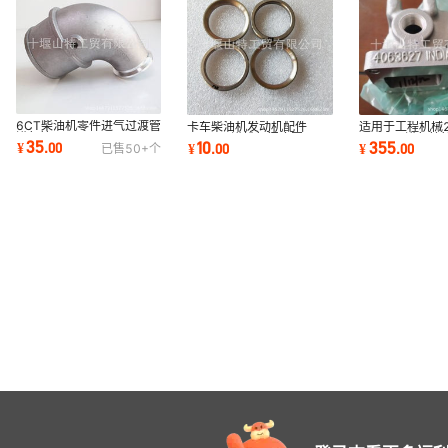
6CT柴油机零件进气过渡管
卡车柴油机发动机配件
适用于工程机械2
进气管3883977
6CT8.3进排气门座圈
7200-8进气接
35
10
355
¥
.
00
¥
.
00
¥
.
00
已售
50+
个
3924582
4063627 300
3913366