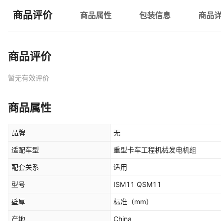
商品评价
商品属性
包装信息
商品
商品评价
暂无有效评价
商品属性
品牌
无
适配车型
重型卡车工程机械发电机组
配套关系
适用
型号
ISM11 QSM11
壁厚
标准
（mm）
产地
China