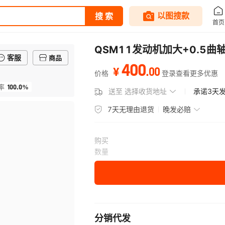
QSM11发动机加大+0.5曲轴
客服
商品
400
.
00
¥
价格
登录查看更多优惠
100.0%
率
送至
选择收货地址
承诺3天
7天无理由退货
晚发必赔
购买
数量
分销代发