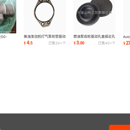
柴油发动机打气泵前垫驱动
燃油泵齿轮驱动孔盖接近孔
00-
Auto
盖板密封垫4896897
盖3903463 3903475
管
Sen
4
3
2
¥
.
5
¥
.
00
¥
已售
20+
个
已售
40+
个
8469