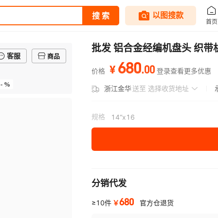
批发 铝合金经编机盘头 织
客服
商品
680
.
00
¥
价格
登录查看更多优惠
- %
浙江金华
送至
选择收货地址
规格
14“x16
分销代发
680
￥
≥10件
官方仓退货