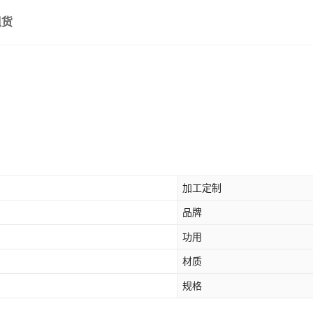
组货
加工定制
品牌
功用
材质
规格