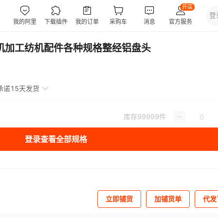
带机加工纺机配件各种规格整经铝盘头
承诺15天发货
库存
99999
件
登录查看全部规格
立即铺货
加铺货单
代发