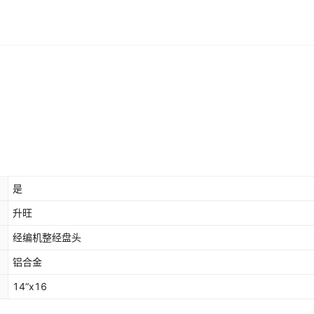
是
升旺
经编机整经盘头
铝合金
14“x16