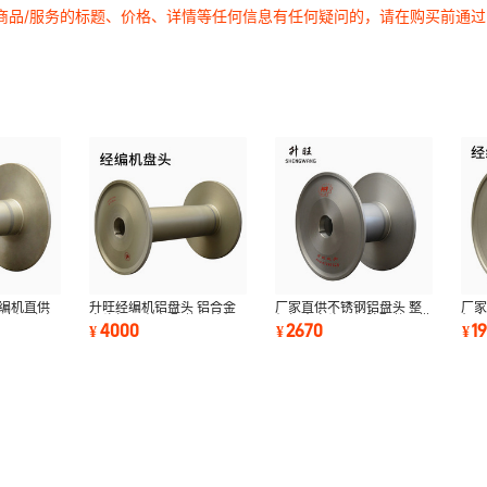
商品/服务的标题、价格、详情等任何信息有任何疑问的，请在购买前通
经编机直供
升旺经编机铝盘头 铝合金
厂家直供不锈钢铝盘头 整
厂家
高速机 卡尔
盘头加工 纺机配件经编机
经加大盘头，经防配件可批
机盘
4000
2670
1
¥
¥
¥
盘头可批发
发
织