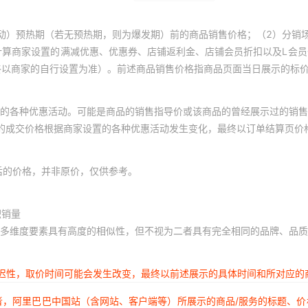
动）预热期（若无预热期，则为爆发期）前的商品销售价格；（2）分销
计算商家设置的满减优惠、优惠券、店铺返利金、店铺会员折扣以及L会
终以商家的自行设置为准）。前述商品销售价格指商品页面当日展示的标
的各种优惠活动。可能是商品的销售指导价或该商品的曾经展示过的销售
体的成交价格根据商家设置的各种优惠活动发生变化，最终以订单结算页价
后的价格，并非原价，仅供参考。
积销量
多维度要素具有高度的相似性，但不视为二者具有完全相同的品牌、品质
延迟性，取价时间可能会发生改变，最终以前述展示的具体时间和所对应的
者，阿里巴巴中国站（含网站、客户端等）所展示的商品/服务的标题、