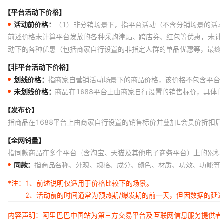
【平台活动下价格】
活动前价格：
（1）非分销场景下，指平台活动（不含分销场景的活
前述价格未计算平台发放的各种采购津贴、跨店券、红包等优惠，未
动下的各种优惠（包括商家自行设置的非指定人群的单品优惠等，最
【非平台活动下价格】
划线价格：
指商家自营销活动场景下的商品价格，该价格不包含平台
未划线价格：
商品在1688平台上由商家自行设置的销售标价，具
【发布价】
指商品在1688平台上由商家自行设置的销售标价并叠加L会员价折扣
【全网销量】
指同款商品在多个平台（含淘宝、天猫及其他电子商务平台）上的累
同款：
指商品名称、外观、规格、成分、颜色、材质、功效、功能等
*注：
1、前述说明仅适用于价格比较下的场景。
2、活动前的时间通常为预热期/爆发期的前一天，但因数据的
内容声明：阿里巴巴中国站为第三方交易平台及互联网信息服务提供