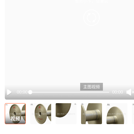
有点小卡，请重试
retry
主图视频
00:00
00:00
Play
视频