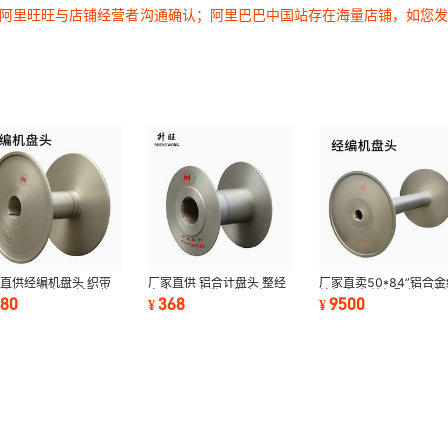
过阿里旺旺与店铺经营者沟通确认；阿里巴巴中国站存在海量店铺，如您
直供经编机盘头 织带
厂家直供 铝合计盘头 整经
厂家直卖50*84”铝合金
头加工 纺织机械配件
盘头工厂直发现货库存
编机盘头 纺机配件经编
980
368
9500
¥
¥
带机盘头
铝盘头