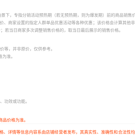
场景下，专指分销活动预热期（若无预热期，则为爆发期）前的商品销售
员价、商家设置的指定人群单品优惠活动等各种优惠；该价格会计算其他
价；若当日商家多次调整销售价格的，取当日最后展示的销售价格。
价等，并非原价，仅供参考。
格为准。
、功效或功能。
商品价格为准。
价格、详情等信息内容系由店铺经营者发布，其真实性、准确性和合法性