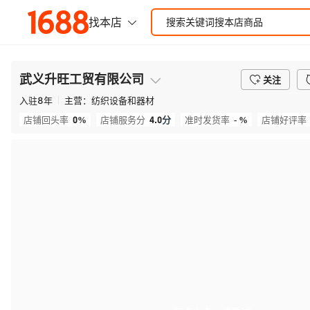
武义升旺工贸有限公司
关注
入驻
8
年
主营：
纺织设备和器材
0%
4.0
分
- %
店铺回头率
店铺服务分
准时发货率
店铺好评率