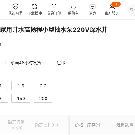
家用井水高扬程小型抽水泵220V深水井
惠
承诺48小时发货
包邮
1
1.5
2.2
0
150
200
额定流量
额定扬程
(m)
电压
价格 | 库存(件)
(V)
进口尺寸
进货数量
(m³/h)