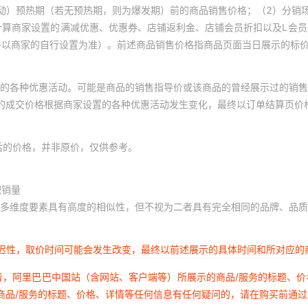
动）预热期（若无预热期，则为爆发期）前的商品销售价格；（2）分销
计算商家设置的满减优惠、优惠券、店铺返利金、店铺会员折扣以及L会
终以商家的自行设置为准）。前述商品销售价格指商品页面当日展示的标
的各种优惠活动。可能是商品的销售指导价或该商品的曾经展示过的销售
体的成交价格根据商家设置的各种优惠活动发生变化，最终以订单结算页价
后的价格，并非原价，仅供参考。
积销量
多维度要素具有高度的相似性，但不视为二者具有完全相同的品牌、品质
延迟性，取价时间可能会发生改变，最终以前述展示的具体时间和所对应的
者，阿里巴巴中国站（含网站、客户端等）所展示的商品/服务的标题、
商品/服务的标题、价格、详情等任何信息有任何疑问的，请在购买前通