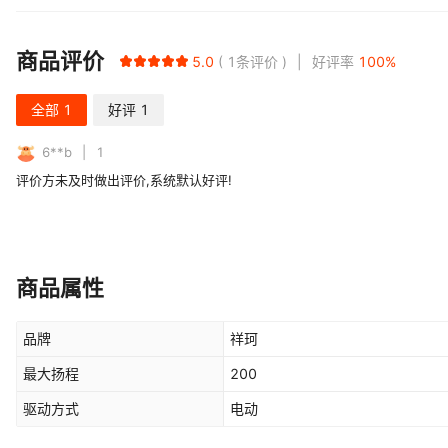
商品评价
5.0
1
条评价
好评率
100
%
全部
1
好评
1
6**b
1
评价方未及时做出评价,系统默认好评!
商品属性
品牌
祥珂
最大扬程
200
驱动方式
电动