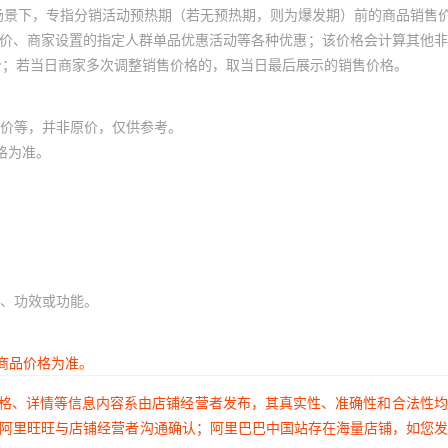
场景下，专指分销活动预热期（若无预热期，则为爆发期）前的商品销售
员价、商家设置的指定人群单品优惠活动等各种优惠；该价格会计算其他
价；若当日商家多次调整销售价格的，取当日最后展示的销售价格。
价等，并非原价，仅供参考。
格为准。
、功效或功能。
商品价格为准。
价格、详情等信息内容系由店铺经营者发布，其真实性、准确性和合法性
过阿里旺旺与店铺经营者沟通确认；阿里巴巴中国站存在海量店铺，如您