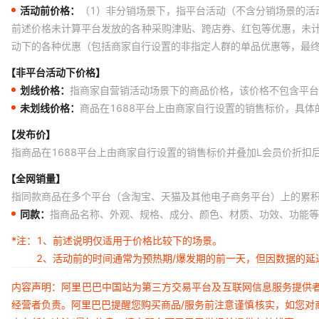
活动前价格：
（1）非分销场景下，指平台活动（不含分销场景的活
前述价格未计算平台发放的各种采购津贴、跨店券、红包等优惠，未
动下的各种优惠（包括商家自行设置的非指定人群的单品优惠等，最
【非平台活动下价格】
划线价格：
指商家自营销活动场景下的商品价格，该价格不包含平台
未划线价格：
商品在1688平台上由商家自行设置的销售标价，具
【发布价】
指商品在1688平台上由商家自行设置的销售标价并叠加L会员价折扣
【全网销量】
指同款商品在多个平台（含淘宝、天猫及其他电子商务平台）上的累
同款：
指商品名称、外观、规格、成分、颜色、材质、功效、功能等
*注：
1、前述说明仅适用于价格比较下的场景。
2、活动前的时间通常为预热期/爆发期的前一天，但因数据的
内容声明：阿里巴巴中国站为第三方交易平台及互联网信息服务提供
经营者负责。阿里巴巴提醒您购买商品/服务前注意谨慎核实，如您对