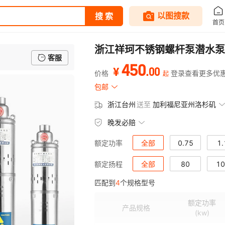
浙江祥珂不锈钢螺杆泵潜水泵
客服
450
.
00
¥
价格
登录查看更多优
起
包邮
浙江台州
送至
加利福尼亚州洛杉矶
晚发必赔
全部
0.75
1.
额定功率
全部
80
10
额定扬程
匹配到
4
个规格型号
额定功率
产品规格
(kw)