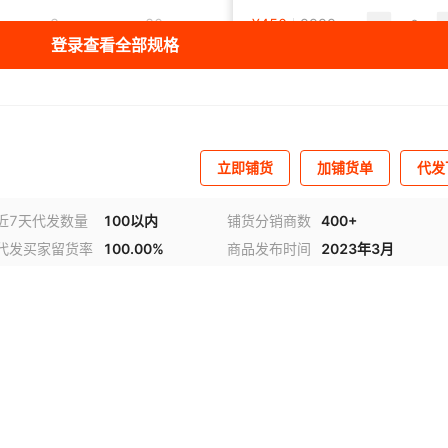
3
80
220
¥
450
9999
25
登录查看全部规格
3
100
220
¥
568
10000
25
3
150
220
¥
795
10000
25
立即铺货
加铺货单
代发
3
200
220
¥
1262
10000
25
近7天代发数量
100以内
铺货分销商数
400+
代发买家留货率
100.00%
商品发布时间
2023年3月