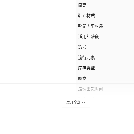
筒高
鞋面材质
靴筒内里材质
适用年龄段
货号
流行元素
库存类型
图案
最快出货时间
鞋头形状
展开全部
靴筒材质
风格
适合季节