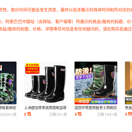
延迟性，取价时间可能会发生改变，最终以前述展示的具体时间和所对应的
者，阿里巴巴中国站（含网站、客户端等）所展示的商品/服务的标题、
商品/服务的标题、价格、详情等任何信息有任何疑问的，请在购买前通
雨鞋套脚防
上海牌加厚男高筒雨靴加厚
双回中筒男雨鞋男士雨靴防
男
房水靴雨靴
耐磨厨房男女仿橡胶底防水
滑牛筋底黑色胶鞋中高筒迷
雨
15
15
1
¥
¥
¥
售
2000+
双
已售
20+
双
已售
100+
双
靴中筒水胶鞋
彩水鞋水靴男
彩