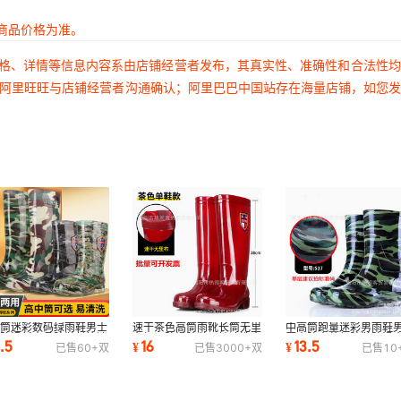
商品价格为准。
价格、详情等信息内容系由店铺经营者发布，其真实性、准确性和合法性
过阿里旺旺与店铺经营者沟通确认；阿里巴巴中国站存在海量店铺，如您
高筒迷彩数码绿雨鞋男士
速干茶色高筒雨靴长筒无里
中高筒跑量迷彩男雨鞋
靴防滑新水晶胶鞋长筒迷
布加厚防滑胶鞋工地速洗水
厨房防水劳保胶鞋防滑
9.5
16
13.5
¥
¥
已售
60+
双
已售
3000+
双
已售
10
灰水鞋水靴
靴劳保鞋水鞋
雨靴长筒水靴