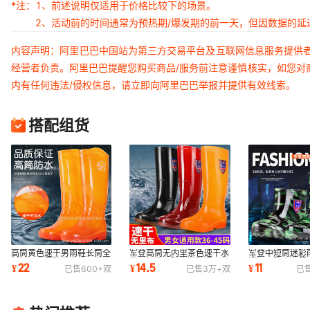
*注：
1、前述说明仅适用于价格比较下的场景。
2、活动前的时间通常为预热期/爆发期的前一天，但因数据的
内容声明：阿里巴巴中国站为第三方交易平台及互联网信息服务提供
经营者负责。阿里巴巴提醒您购买商品/服务前注意谨慎核实，如您对
内有任何违法/侵权信息，请立即向阿里巴巴举报并提供有效线索。
搭配组货
高筒黄色速干男雨鞋长筒全
军登高筒无内里茶色速干水
军登中短筒迷彩
新料无内里胶鞋户外工鞋水
鞋长筒黄色防水靴防滑雨鞋
滑加厚防水鞋厨
22
14.5
11
¥
¥
¥
已售
600+
双
已售
3万+
双
已
鞋泥工劳保鞋
无网布男胶鞋
工矿劳保胶鞋