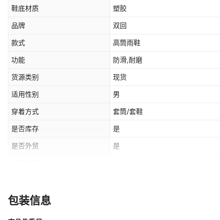
鞋底材质
塑胶
品牌
双回
款式
高筒雨鞋
功能
防滑,耐磨
货源类别
现货
适用性别
男
穿着方式
套筒/套鞋
是否库存
是
是否外贸
是
外贸类型
出口
鞋跟形状
粗跟
鞋跟高度
低跟（1-3CM）
包装信息
加工方式
注塑