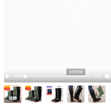
有点小卡，请重试
retry
主图视频
00:00
00:00
Play
视频