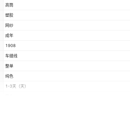
高筒
塑胶
网纱
成年
1908
车缝线
整单
纯色
1-3天
（天）
圆头
塑胶
职业
春秋