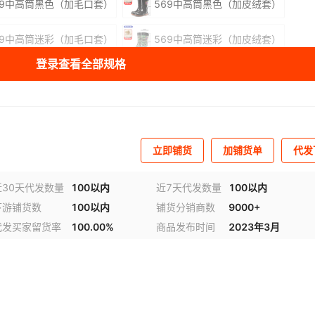
69中高筒黑色（加毛口套）
569中高筒黑色（加皮绒套）
69中高筒迷彩（加毛口套）
569中高筒迷彩（加皮绒套）
登录查看全部规格
库存
10000
双
库存
9999
双
库存
9998
双
立即铺货
加铺货单
代发
库存
9998
双
库存
10000
双
近30天代发数量
100以内
近7天代发数量
100以内
下游铺货数
100以内
铺货分销商数
9000+
库存
10000
双
代发买家留货率
100.00%
商品发布时间
2023年3月
库存
9995
双