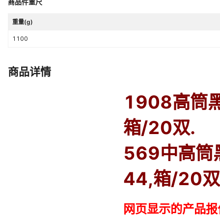
商品件重尺
靴款品名
高筒雨靴
重量(g)
最晚发货时间
2天
1100
1908高筒黑色,1908高筒黑色（
颜色
套）,1908高筒迷彩,1908高筒
套）,569中高筒黑色,569中高筒
商品详情
是否跨境出口专供货源
否
绒套）,569中高筒迷彩,569中高
皮绒套）