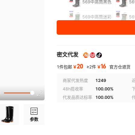
569中高筒黑色
5
569中高筒迷彩
5
尺码
39
40
密文代发
41
20
16
42
￥
￥
1件包邮
≥2件
官方仓退货
43
商家代发热度
1249
48h揽收率
100.00%
44
代发品质达标率
100.00%
45
参数