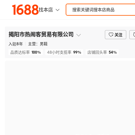
揭阳市热闹客贸易有限公司
关注
入驻
8
年
主营：
男鞋
100%
99%
54%
品质达标率
48小时支揽率
店铺回头率