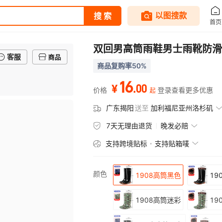
双回男高筒雨鞋男士雨靴防滑
客服
商品
商品复购率50%
16
.
00
¥
价格
登录查看更多优惠
起
广东揭阳
送至
加利福尼亚州洛杉矶
7天无理由退货
晚发必赔
支持跨境贴标
支持贴箱唛
颜色
1908高筒黑色
1
1908高筒迷彩
1