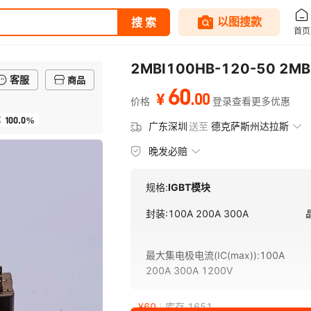
2MBI100HB-120-50 2MB
客服
商品
60
.
00
¥
价格
登录查看更多优惠
100.0%
率
广东深圳
送至
德克萨斯州达拉斯
晚发必赔
规格:
IGBT模块
封装
:
100A 200A 300A
最大集电极电流(IC(max))
:
100A
200A 300A 1200V
¥
60
库存 1651