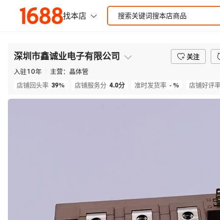
深圳市鑫诚业电子有限公司
关注
入驻
10
年
主营：
晶体管
39%
4.0
分
- %
店铺回头率
店铺服务分
准时发货率
店铺好评