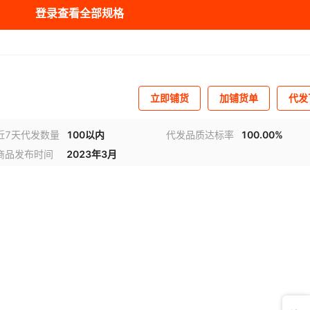
登录查看全部规格
立即铺货
加铺货单
代发
近7天代发数量
100以内
代发品质达标率
100.00%
商品发布时间
2023年3月