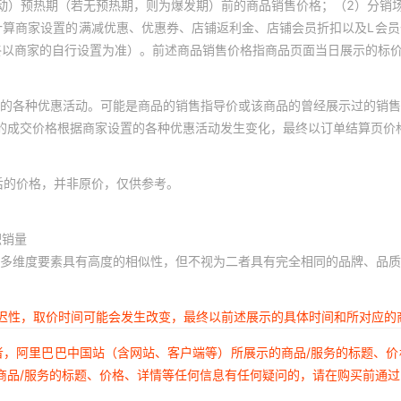
动）预热期（若无预热期，则为爆发期）前的商品销售价格；（2）分销
计算商家设置的满减优惠、优惠券、店铺返利金、店铺会员折扣以及L会
终以商家的自行设置为准）。前述商品销售价格指商品页面当日展示的标
的各种优惠活动。可能是商品的销售指导价或该商品的曾经展示过的销售
体的成交价格根据商家设置的各种优惠活动发生变化，最终以订单结算页价
后的价格，并非原价，仅供参考。
积销量
多维度要素具有高度的相似性，但不视为二者具有完全相同的品牌、品质
延迟性，取价时间可能会发生改变，最终以前述展示的具体时间和所对应的
者，阿里巴巴中国站（含网站、客户端等）所展示的商品/服务的标题、
商品/服务的标题、价格、详情等任何信息有任何疑问的，请在购买前通