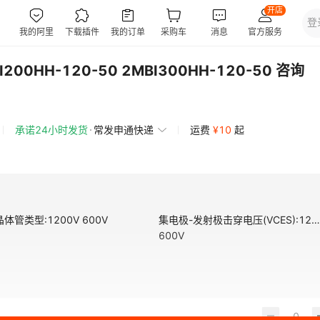
I200HH-120-50 2MBI300HH-120-50 咨询
承诺24小时发货
常发申通快递
运费
¥
10
起
晶体管类型
:
1200V 600V
集电极-发射极击穿电压(VCES)
:
120
600V