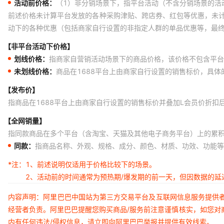
活动前价格：
（1）非分销场景下，指平台活动（不含分销场景的活
前述价格未计算平台发放的各种采购津贴、跨店券、红包等优惠，未
动下的各种优惠（包括商家自行设置的非指定人群的单品优惠等，最
【非平台活动下价格】
划线价格：
指商家自营销活动场景下的商品价格，该价格不包含平台
未划线价格：
商品在1688平台上由商家自行设置的销售标价，具
【发布价】
指商品在1688平台上由商家自行设置的销售标价并叠加L会员价折扣
【全网销量】
指同款商品在多个平台（含淘宝、天猫及其他电子商务平台）上的累
同款：
指商品名称、外观、规格、成分、颜色、材质、功效、功能等
*注：
1、前述说明仅适用于价格比较下的场景。
2、活动前的时间通常为预热期/爆发期的前一天，但因数据的
内容声明：阿里巴巴中国站为第三方交易平台及互联网信息服务提供
经营者负责。阿里巴巴提醒您购买商品/服务前注意谨慎核实，如您对
内有任何违法/侵权信息，请立即向阿里巴巴举报并提供有效线索。