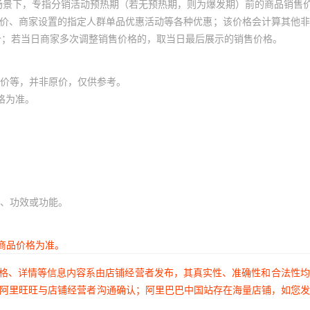
场景下，专指分销活动预热期（若无预热期，则为爆发期）前的商品销售
员价、商家设置的指定人群单品优惠活动等各种优惠；该价格会计算其他
价；若当日商家多次调整销售价格的，取当日最后展示的销售价格。
价等，并非原价，仅供参考。
格为准。
、功效或功能。
商品价格为准。
价格、详情等信息内容系由店铺经营者发布，其真实性、准确性和合法性
过阿里旺旺与店铺经营者沟通确认；阿里巴巴中国站存在海量店铺，如您