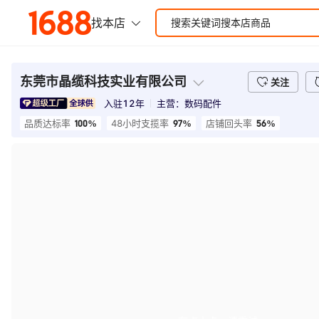
东莞市晶缆科技实业有限公司
关注
入驻
12
年
主营：
数码配件
100%
97%
56%
品质达标率
48小时支揽率
店铺回头率