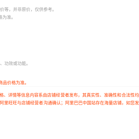
价等，并非原价，仅供参考。
格为准。
、功效或功能。
商品价格为准。
价格、详情等信息内容系由店铺经营者发布，其真实性、准确性和合法性
过阿里旺旺与店铺经营者沟通确认；阿里巴巴中国站存在海量店铺，如您