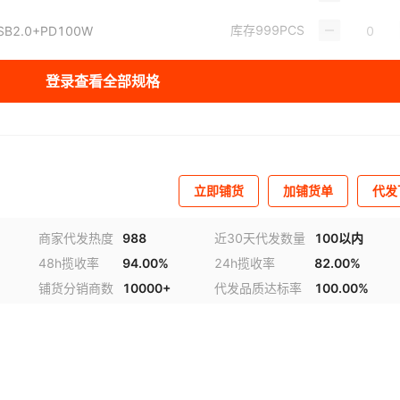
库存
999
PCS
SB2.0+PD100W
库存
999
PCS
SB2.0*2+PD100W
登录查看全部规格
库存
999
PCS
USB2.0+PD100W+百兆网口
库存
999
PCS
2+PD100W+千兆网口
库存
999
PCS
+USB2.0+PD100W+SD/TF
立即铺货
加铺货单
代发
库存
999
PCS
商家代发热度
988
近30天代发数量
100以内
视频
48h揽收率
94.00%
24h揽收率
82.00%
库存
995
PCS
B2.0+PD100W+Typec+SD/TF
铺货分销商数
10000+
代发品质达标率
100.00%
库存
999
PCS
B2.0*2+PD100W+SD/TF
库存
998
PCS
SB2.0+PD100W+Typec+SD/TF+百兆
库存
999
PCS