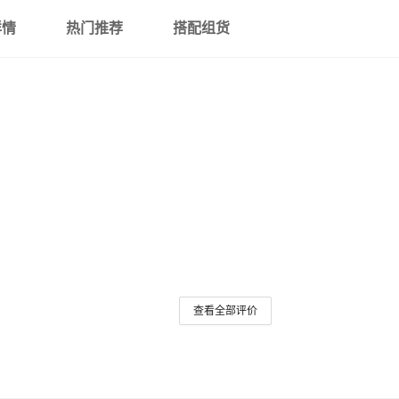
八合一 HDMI4K+USB3.0*2
详情
热门推荐
搭配组货
十合一HDMI4K+VGA1080P+
口+千兆网口
十合一HDMI4K+USB3.0+US
C+PD100W+SD/TF+百兆
十二合一HDMI4K+VGA+USB3
频+百兆
十二合一HDMI4K+VGA+USB3.
频+百兆
查看全部评价