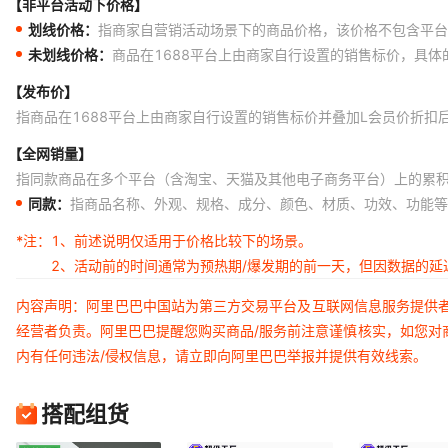
【非平台活动下价格】
划线价格：
指商家自营销活动场景下的商品价格，该价格不包含平台
未划线价格：
商品在1688平台上由商家自行设置的销售标价，具
【发布价】
指商品在1688平台上由商家自行设置的销售标价并叠加L会员价折扣
【全网销量】
指同款商品在多个平台（含淘宝、天猫及其他电子商务平台）上的累
同款：
指商品名称、外观、规格、成分、颜色、材质、功效、功能等
*注：
1、前述说明仅适用于价格比较下的场景。
2、活动前的时间通常为预热期/爆发期的前一天，但因数据的
内容声明：阿里巴巴中国站为第三方交易平台及互联网信息服务提供
经营者负责。阿里巴巴提醒您购买商品/服务前注意谨慎核实，如您对
内有任何违法/侵权信息，请立即向阿里巴巴举报并提供有效线索。
搭配组货