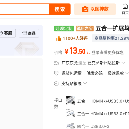
客服
商品
1100+人好评
商品复购率21.29
13
.
50
¥
价格
登录查看更多优惠
起
广东东莞
送至
德克萨斯州达拉斯
退货包运费
晚发必赔
极速退款
支持贴箱唛
接口
五合一 HDMI4k+USB3.0+US
数
三合一 HDMI4k+USB3.0+P
四合一 USB3.0*3