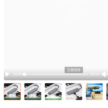
有点小卡，请重试
retry
主图视频
00:00
00:00
Play
视频
讲解