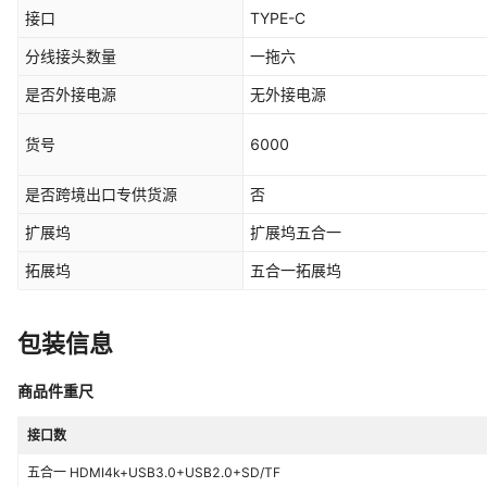
接口
TYPE-C
分线接头数量
一拖六
是否外接电源
无外接电源
货号
6000
是否跨境出口专供货源
否
扩展坞
扩展坞五合一
拓展坞
五合一拓展坞
包装信息
商品件重尺
接口数
五合一 HDMI4k+USB3.0+USB2.0+SD/TF