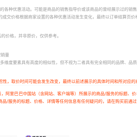
的各种优惠活动。可能是商品的销售指导价或该商品的曾经展示过的销售
体的成交价格根据商家设置的各种优惠活动发生变化，最终以订单结算页价
后的价格，并非原价，仅供参考。
积销量
多维度要素具有高度的相似性，但不视为二者具有完全相同的品牌、品质
延迟性，取价时间可能会发生改变，最终以前述展示的具体时间和所对应的
者，阿里巴巴中国站（含网站、客户端等）所展示的商品/服务的标题、
商品/服务的标题、价格、详情等任何信息有任何疑问的，请在购买前通