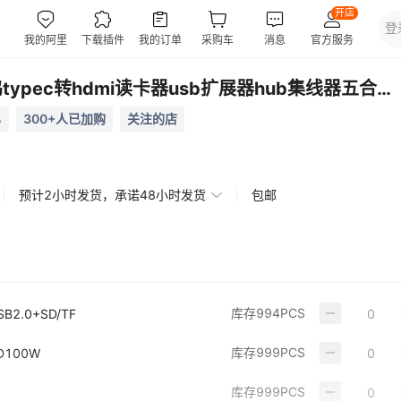
五合一扩展坞typec转hdmi读卡器usb扩展器hub集线器五合一拓展坞
%
300+人已加购
关注的店
预计2小时发货，承诺48小时发货
包邮
库存
994
PCS
B2.0+SD/TF
库存
999
PCS
D100W
库存
999
PCS