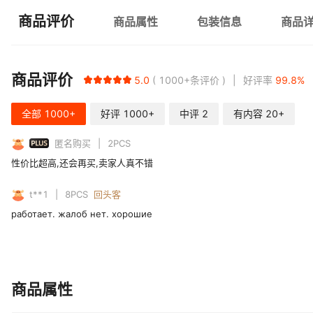
商品评价
商品属性
包装信息
商品
商品评价
5.0
1000+
条评价
好评率
99.8
%
全部
1000+
好评
1000+
中评
2
有内容
20+
PLUS
匿名购买
2
PCS
性价比超高,还会再买,卖家人真不错
t**1
8
PCS
回头客
работает. жалоб нет. хорошие
商品属性