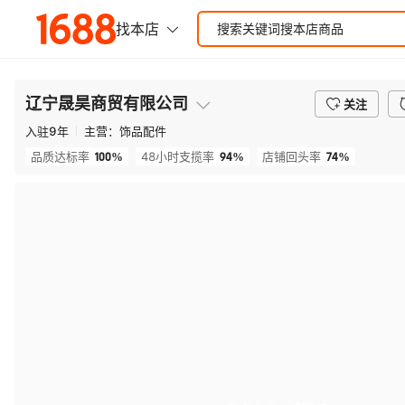
辽宁晟昊商贸有限公司
关注
入驻
9
年
主营：
饰品配件
100%
94%
74%
品质达标率
48小时支揽率
店铺回头率