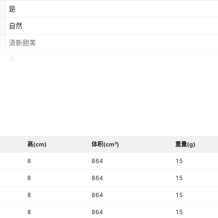
50730,Fuchsia Matt 70350,Hyacinth Matt 90040,Ind.Pink Matt
是
70040,Indicol Matt 60100,Jonquil Matt 80100,Limec Matt
自然
50540,Lt.Ameth Matt 20020,Lt.C.Top Matt 10330,Lt.Rose Matt
70120,Lt.Sapph Matt 30020,Lt.Siam Matt 90070,Montana Matt
清新甜美
30340,Olivine Matt 50230,P.Sapph Matt 70220,Peridot Matt
小
50520,Rose Matt 70010,Sapphire Matt 30050,Siam Matt
90090,Sm.Topaz Matt 10220,Sun Matt 90310,Topaz Matt
10070,Violet Matt 20310,Tanzan Matt 20410,Co.blue Matt
30240,Lt.burg Matt 90095,Burgundy Matt 90100,Garnet Matt
90120,ac.yellow Matt 80250,r.peach Matt 70030
高(cm)
体积(cm³)
重量(g)
8
864
15
8
864
15
8
864
15
8
864
15