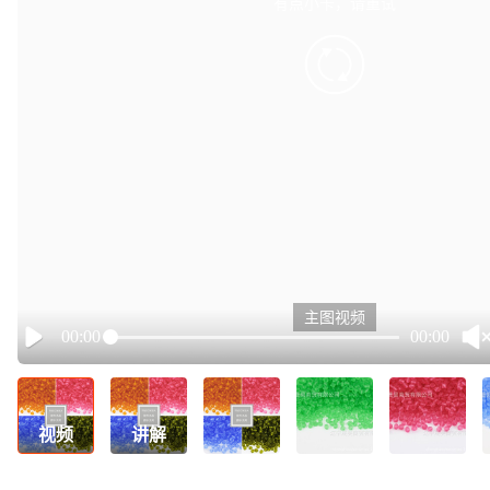
有点小卡，请重试
retry
主图视频
00:00
00:00
Play
视频
讲解