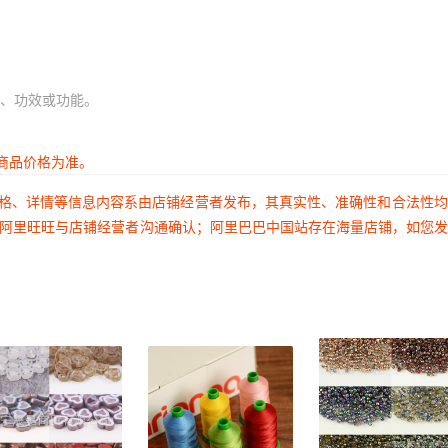
8
864
15
8
864
15
8
864
15
、功效或功能。
8
864
15
8
864
15
商品价格为准。
8
864
15
价格、详情等信息内容系由店铺经营者发布，其真实性、准确性和合法性
8
864
15
过阿里旺旺与店铺经营者沟通确认；阿里巴巴中国站存在海量店铺，如您
8
864
15
8
864
15
8
864
15
8
864
15
8
864
15
8
864
15