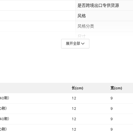
是否跨境出口专供货源
风格
风格分类
尺寸
展开全部
长(cm)
宽(cm)
440颗）
12
9
20颗）
12
9
440颗）
12
9
20颗）
12
9