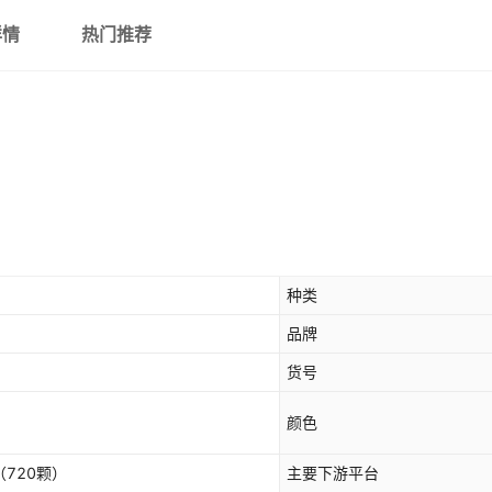
Co.blue Matt 30240
详情
热门推荐
Garnet Matt 90120
型号
3×2.4mm（1440颗）
4×3.6mm（720颗）
种类
品牌
货号
颜色
m（720颗）
主要下游平台