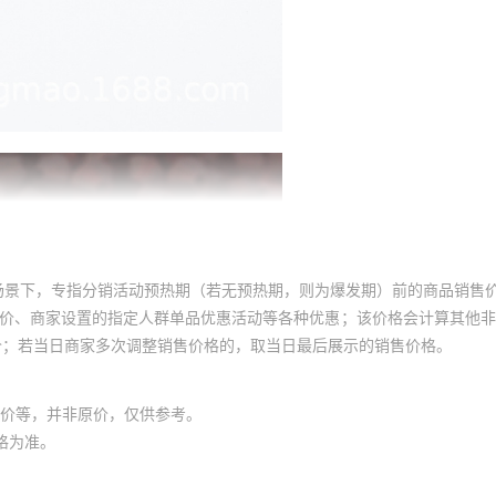
8
864
15
8
864
15
8
864
15
8
864
15
8
864
15
8
864
15
8
864
15
8
864
15
场景下，专指分销活动预热期（若无预热期，则为爆发期）前的商品销售
8
864
15
员价、商家设置的指定人群单品优惠活动等各种优惠；该价格会计算其他
价；若当日商家多次调整销售价格的，取当日最后展示的销售价格。
8
864
15
8
864
15
价等，并非原价，仅供参考。
8
864
15
格为准。
8
864
15