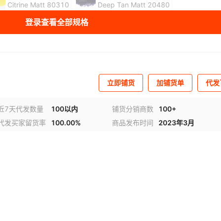
Citrine Matt 80310
Deep Tan Matt 20480
登录查看全部规格
Fuchsia Matt 70350
Hyacinth Matt 90040
Indicol Matt 60100
Jonquil Matt 80100
Lt.Ameth Matt 20020
Lt.C.Top Matt 10330
立即铺货
加铺货单
代发
Lt.Sapph Matt 30020
Lt.Siam Matt 90070
近7天代发数量
100以内
铺货分销商数
100+
代发买家留货率
100.00%
商品发布时间
2023年3月
Olivine Matt 50230
P.Sapph Matt 70220
视频
Rose Matt 70010
Sapphire Matt 30050
Sm.Topaz Matt 10220
Sun Matt 90310
Violet Matt 20310
Tanzan Matt 20410