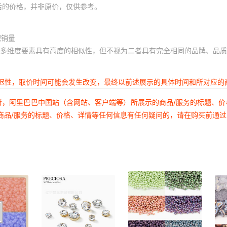
440颗）
12
9
后的价格，并非原价，仅供参考。
20颗）
12
9
积销量
440颗）
12
9
多维度要素具有高度的相似性，但不视为二者具有完全相同的品牌、品质
20颗）
12
9
440颗）
12
9
延迟性，取价时间可能会发生改变，最终以前述展示的具体时间和所对应的
20颗）
12
9
者，阿里巴巴中国站（含网站、客户端等）所展示的商品/服务的标题、
440颗）
12
9
商品/服务的标题、价格、详情等任何信息有任何疑问的，请在购买前通
20颗）
12
9
440颗）
12
9
20颗）
12
9
440颗）
12
9
20颗）
12
9
440颗）
12
9