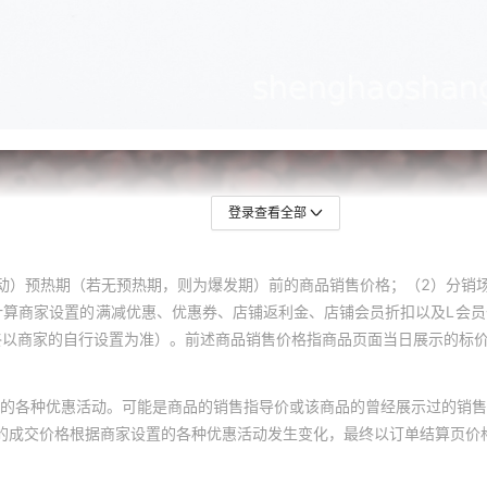
20颗）
12
9
440颗）
12
9
20颗）
12
9
440颗）
12
9
20颗）
12
9
440颗）
12
9
登录查看全部
20颗）
12
9
440颗）
12
9
动）预热期（若无预热期，则为爆发期）前的商品销售价格；（2）分销
20颗）
12
9
计算商家设置的满减优惠、优惠券、店铺返利金、店铺会员折扣以及L会
终以商家的自行设置为准）。前述商品销售价格指商品页面当日展示的标
440颗）
12
9
20颗）
12
9
的各种优惠活动。可能是商品的销售指导价或该商品的曾经展示过的销售
440颗）
12
9
体的成交价格根据商家设置的各种优惠活动发生变化，最终以订单结算页价
20颗）
12
9