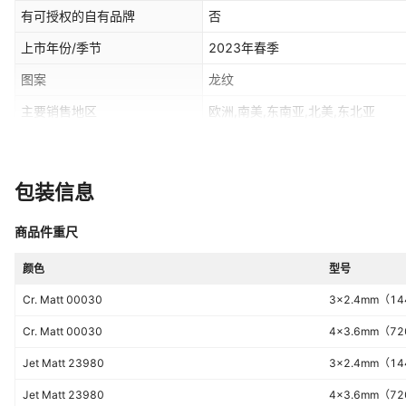
有可授权的自有品牌
否
上市年份/季节
2023年春季
图案
龙纹
主要销售地区
欧洲,南美,东南亚,北美,东北亚
流行元素分类
无
包装信息
商品件重尺
颜色
型号
Cr. Matt 00030
3×2.4mm（1
Cr. Matt 00030
4×3.6mm（7
Jet Matt 23980
3×2.4mm（1
Jet Matt 23980
4×3.6mm（7