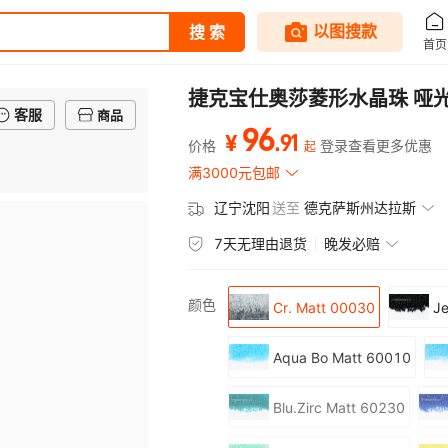
捷克宝仕奥莎菱形水晶珠 哑光
客服
商品
96
.
91
¥
价格
登录查看更多优惠
起
满3000元包邮
辽宁沈阳
送至
德克萨斯州达拉斯
7天无理由退货
晚发必赔
颜色
Cr. Matt 00030
Je
Aqua Bo Matt 60010
Blu.Zirc Matt 60230