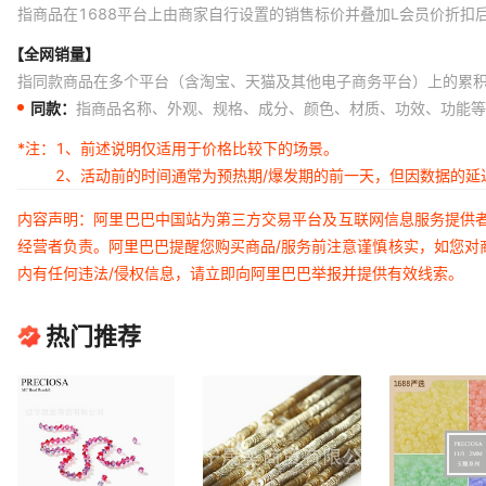
Lt.Rose Matt 70120
3×2.4mm（1
指商品在1688平台上由商家自行设置的销售标价并叠加L会员价折扣
Lt.Rose Matt 70120
4×3.6mm（7
【全网销量】
指同款商品在多个平台（含淘宝、天猫及其他电子商务平台）上的累
Lt.Sapph Matt 30020
3×2.4mm（1
同款：
指商品名称、外观、规格、成分、颜色、材质、功效、功能等
Lt.Sapph Matt 30020
4×3.6mm（7
*注：
1、前述说明仅适用于价格比较下的场景。
Lt.Siam Matt 90070
3×2.4mm（1
2、活动前的时间通常为预热期/爆发期的前一天，但因数据的
Lt.Siam Matt 90070
4×3.6mm（7
内容声明：阿里巴巴中国站为第三方交易平台及互联网信息服务提供
Montana Matt 30340
3×2.4mm（1
经营者负责。阿里巴巴提醒您购买商品/服务前注意谨慎核实，如您对
内有任何违法/侵权信息，请立即向阿里巴巴举报并提供有效线索。
Montana Matt 30340
4×3.6mm（7
Olivine Matt 50230
3×2.4mm（1
热门推荐
Olivine Matt 50230
4×3.6mm（7
P.Sapph Matt 70220
3×2.4mm（1
P.Sapph Matt 70220
4×3.6mm（7
Peridot Matt 50520
3×2.4mm（1