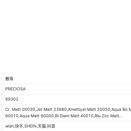
Lt.burg Matt 90095
Burgundy Matt 90100
ac.yellow Matt 80250
r.peach Matt 70030
库存
7
包
库存
4
包
散珠
PRECIOSA
69302
Cr. Matt 00030,Jet Matt 23980,Amethyst Matt 20050,Aqua Bo 
60010,Aqua Matt 60000,Bl.Diam Matt 40010,Blu.Zirc Matt
60230,Cap.Blue Matt 60310,Car.Sea Matt 50005,Chrysol Matt
wish,快手,SHEIN,天猫,抖音
50000,Citrine Matt 80310,Deep Tan Matt 20480,Emerald Matt