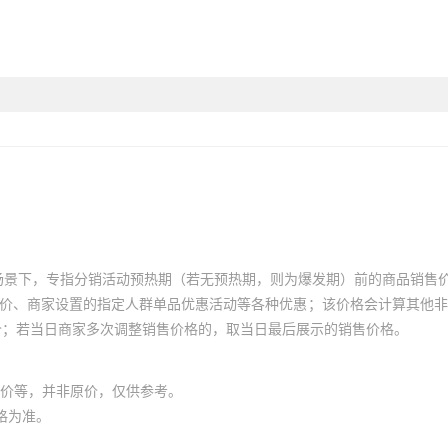
场景下，专指分销活动预热期（若无预热期，则为爆发期）前的商品销售
员价、商家设置的指定人群单品优惠活动等各种优惠；该价格会计算其他
价；若当日商家多次调整销售价格的，取当日最后展示的销售价格。
价等，并非原价，仅供参考。
格为准。