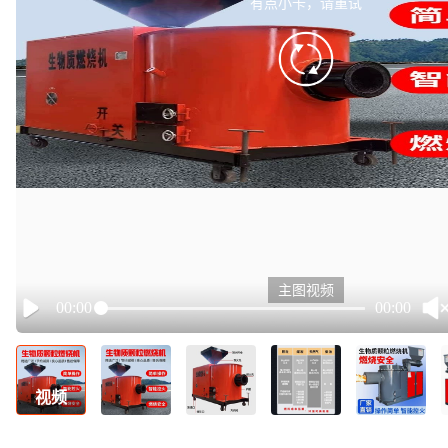
有点小卡，请重试
retry
主图视频
00:00
00:00
Play
视频