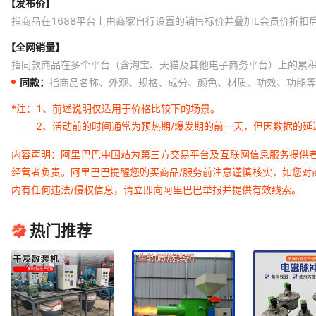
【发布价】
指商品在1688平台上由商家自行设置的销售标价并叠加L会员价折扣
【全网销量】
指同款商品在多个平台（含淘宝、天猫及其他电子商务平台）上的累
同款：
指商品名称、外观、规格、成分、颜色、材质、功效、功能等
*注：
1、前述说明仅适用于价格比较下的场景。
2、活动前的时间通常为预热期/爆发期的前一天，但因数据的
内容声明：阿里巴巴中国站为第三方交易平台及互联网信息服务提供
经营者负责。阿里巴巴提醒您购买商品/服务前注意谨慎核实，如您对
内有任何违法/侵权信息，请立即向阿里巴巴举报并提供有效线索。
热门推荐