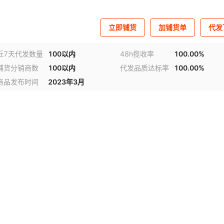
立即铺货
加铺货单
代发
近7天代发数量
100以内
48h揽收率
100.00%
铺货分销商数
100以内
代发品质达标率
100.00%
商品发布时间
2023年3月