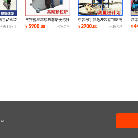
阀气动阀袋
生物颗粒燃烧机器炉子秸秆
布袋除尘器脉冲袋式锅炉除
磨
控制MCF
木块烘干机木屑谷壳稻排渣
尘打磨车间扬尘滤筒木工过
备
5900
2900
4
¥
.
00
¥
.
00
¥
已售
10+
个
已售
7
台
已售
6
台
环保生物质
滤烟无尘
件
~