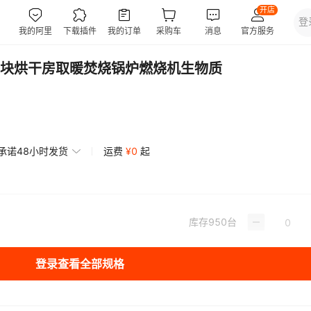
块烘干房取暖焚烧锅炉燃烧机生物质
承诺48小时发货
运费
¥
0
起
库存
950
台
登录查看全部规格