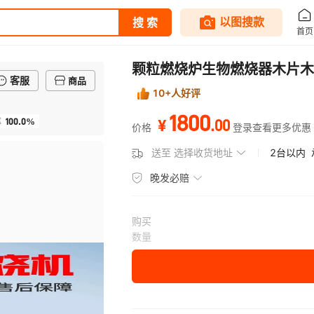
颗粒燃烧炉生物燃烧器木片木
客服
商品
10+人好评
1800
100.0%
.
00
率
¥
价格
登录查看更多优惠
送至
选择收货地址
2台以内
晚发必赔
购买
数量