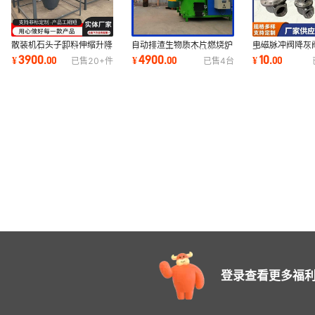
散装机石头子卸料伸缩升降
自动排渣生物质木片燃烧炉
电磁脉冲阀降灰
耐磨砂浆双层防水无尘布袋
粮食烘干塔用木片燃烧机颗
配高原DMF直角
3900
4900
10
¥
.
00
¥
.
00
¥
.
00
已售
20+
件
已售
4
台
罐车下料螺旋
粒燃烧机沙
膜片工业级高压
登录查看更多福利