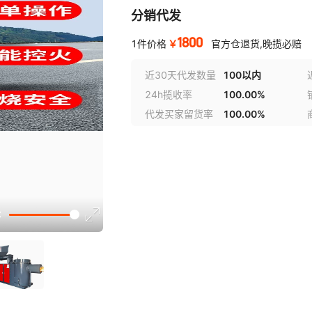
分销代发
1800
￥
1件价格
官方仓退货,晚揽必赔
近30天代发数量
100以内
24h揽收率
100.00%
代发买家留货率
100.00%