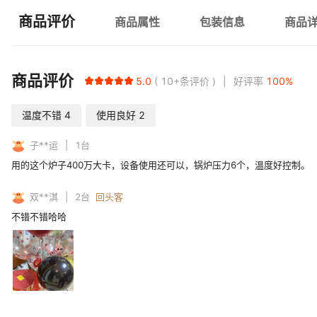
商品评价
商品属性
包装信息
商品
商品评价
5.0
10+
条评价
好评率
100
%
温度不错
4
使用良好
2
子**运
1
台
用的这个炉子400万大卡，设备使用还可以，锅炉压力6个，温度好控制。
双**淇
2
台
回头客
不错不错哈哈