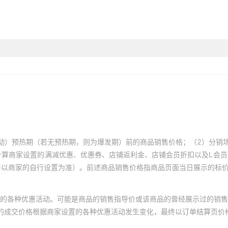
动）预热期（若无预热期，则为爆发期）前的商品销售价格；（2）分销
计算商家设置的满减优惠、优惠券、店铺返利金、店铺会员折扣以及L会
终以商家的自行设置为准）。前述商品销售价格指商品页面当日展示的标
的各种优惠活动。可能是商品的销售指导价或该商品的曾经展示过的销售
体的成交价格根据商家设置的各种优惠活动发生变化，最终以订单结算页价