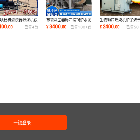
煤喷粉机燃烧器喷煤机设
布袋除尘器脉冲设锅炉水泥
生物颗粒燃烧机炉子烘
烘干机炉子煤粉机工作配
袋式污染喷漆滤筒仓顶处理
烧器木块木片气化炉秸
400
3400
2400
.
00
¥
.
00
¥
.
00
已售
4
台
已售
100+
台
已售
50
锰生物质
净化空气防爆
风窑炉加热
一键登录