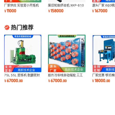
厂家供应 实验室小开炼机
废旧轮胎挤丝机 XKP-610
源头厂家 660精
9寸 10寸 硅胶专用 炼胶机
双钩拉丝机 橡胶处理磨粉
量1000吨 脱硫
11000
158000
167000
¥
¥
¥
机
胶设备
热门推荐
75L 55L 密炼机 耐磨密封
胶片冷却线自动摆胶 三工
厂家优惠 鄂式
环结构 橡胶密闭式混炼机
位称重 气动切胶 橡胶晾片
机 系统压力200
67000
67000
18000
¥
.
00
¥
.
00
¥
.
00
机
平板硫化机