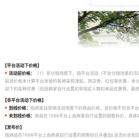
【平台活动下价格】
活动前价格：
（1）非分销场景下，指平台活动（不含分销场景的活
前述价格未计算平台发放的各种采购津贴、跨店券、红包等优惠，未
动下的各种优惠（包括商家自行设置的非指定人群的单品优惠等，最
【非平台活动下价格】
划线价格：
指商家自营销活动场景下的商品价格，该价格不包含平台
未划线价格：
商品在1688平台上由商家自行设置的销售标价，具
【发布价】
指商品在1688平台上由商家自行设置的销售标价并叠加L会员价折扣