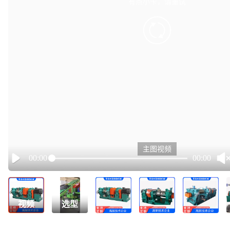
有点小卡，请重试
retry
主图视频
00:00
00:00
Play
视频
选型