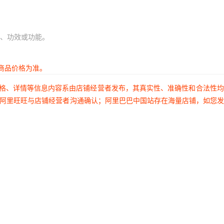
、功效或功能。
商品价格为准。
价格、详情等信息内容系由店铺经营者发布，其真实性、准确性和合法性
过阿里旺旺与店铺经营者沟通确认；阿里巴巴中国站存在海量店铺，如您