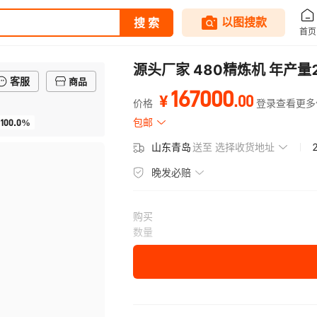
源头厂家 480精炼机 年产量
客服
商品
167000
.
00
¥
价格
登录查看更多
100.0%
包邮
山东青岛
送至
选择收货地址
晚发必赔
购买
数量