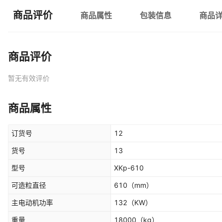
商品评价
商品属性
包装信息
商品
商品评价
暂无有效评价
商品属性
订货号
12
货号
13
型号
XKp-610
可造粒直径
610
（mm）
主电动机功率
132
（KW）
重量
18000
（kg）