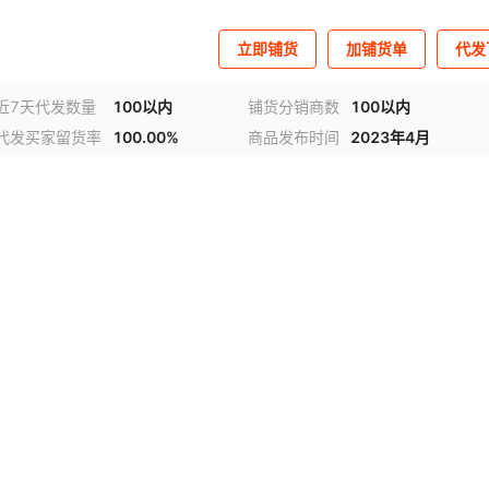
立即铺货
加铺货单
代发
近7天代发数量
100以内
铺货分销商数
100以内
代发买家留货率
100.00%
商品发布时间
2023年4月
视频