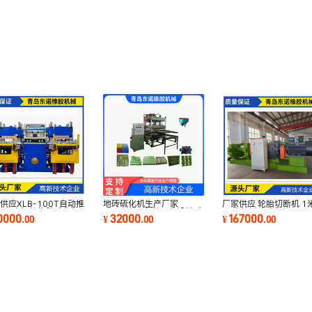
供应XLB-100T自动推
地砖硫化机生产厂家
厂家供应 轮胎切断机 1
具`电加热橡胶硫化机
50x50cm 各种图案设计 废
x1米地板砖硫化机 lsj-
0000
32000
167000
.
00
¥
.
00
¥
.
00
压机全自动
旧轮胎胶粉地垫设备
1200拉丝机