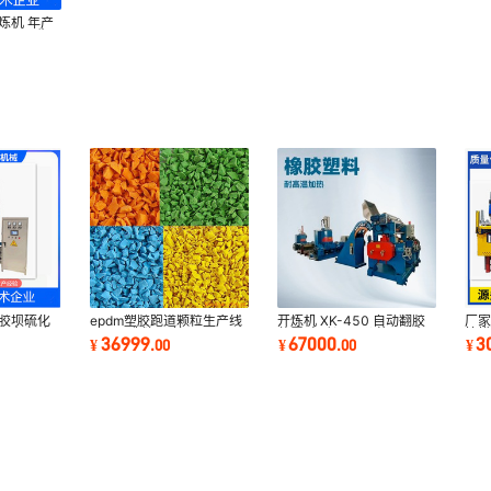
炼机 年产
机器 再生
橡胶坝硫化
epdm塑胶跑道颗粒生产线
开炼机 XK-450 自动翻胶
厂家
T 全自动
EPDM造粒 丁基 三元乙丙
装置 电动调距 价格 22寸
拉模
36999
67000
3
¥
.
00
¥
.
00
¥
橡胶挤出机
炼胶机
液