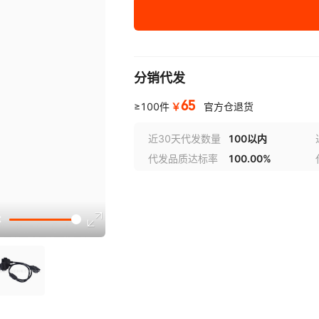
绝缘厚度
:
0.2mm
重量
:
0.9
¥
65
库存 1000
分销代发
65
￥
≥100件
官方仓退货
近30天代发数量
100以内
代发品质达标率
100.00%