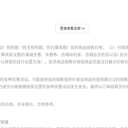
登录查看全部
动）预热期（若无预热期，则为爆发期）前的商品销售价格；（2）分销
计算商家设置的满减优惠、优惠券、店铺返利金、店铺会员折扣以及L会
终以商家的自行设置为准）。前述商品销售价格指商品页面当日展示的标
的各种优惠活动。可能是商品的销售指导价或该商品的曾经展示过的销售
体的成交价格根据商家设置的各种优惠活动发生变化，最终以订单结算页价
后的价格，并非原价，仅供参考。
积销量