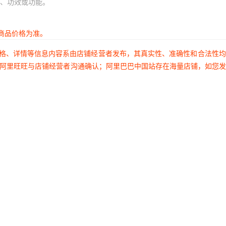
、功效或功能。
商品价格为准。
价格、详情等信息内容系由店铺经营者发布，其真实性、准确性和合法性
过阿里旺旺与店铺经营者沟通确认；阿里巴巴中国站存在海量店铺，如您