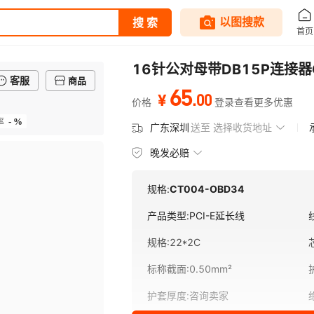
16针公对母带DB15P连接
客服
商品
65
.
00
¥
价格
登录查看更多优惠
- %
率
广东深圳
送至
选择收货地址
晚发必赔
规格:
CT004-OBD34
产品类型
:
PCI-E延长线
规格
:
22*2C
标称截面
:
0.50mm²
护套厚度
:
咨询卖家