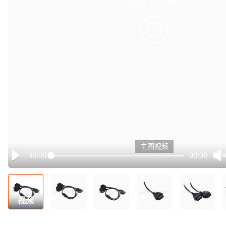
有点小卡，请重试
retry
主图视频
00:00
00:00
Play
视频