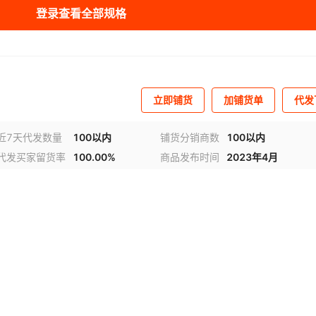
工作温度
:
- 40℃～80℃
订货号
:
20210-07022
登录查看全部规格
立即铺货
加铺货单
代发
近7天代发数量
100以内
铺货分销商数
100以内
代发买家留货率
100.00%
商品发布时间
2023年4月