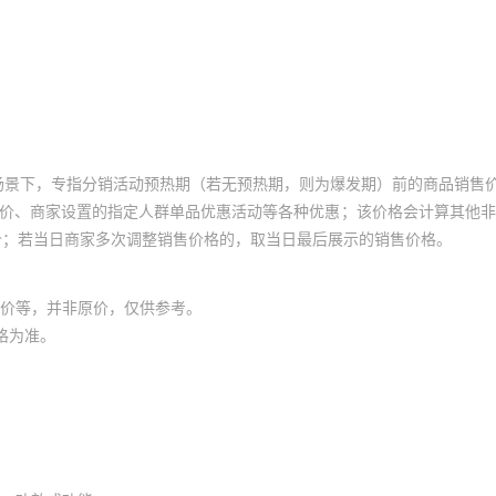
场景下，专指分销活动预热期（若无预热期，则为爆发期）前的商品销售
员价、商家设置的指定人群单品优惠活动等各种优惠；该价格会计算其他
价；若当日商家多次调整销售价格的，取当日最后展示的销售价格。
价等，并非原价，仅供参考。
格为准。