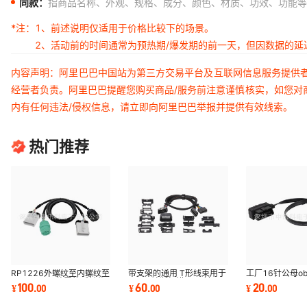
同款：
指商品名称、外观、规格、成分、颜色、材质、功效、功能等
*注：
1、前述说明仅适用于价格比较下的场景。
2、活动前的时间通常为预热期/爆发期的前一天，但因数据的
内容声明：阿里巴巴中国站为第三方交易平台及互联网信息服务提供
经营者负责。阿里巴巴提醒您购买商品/服务前注意谨慎核实，如您对
内有任何违法/侵权信息，请立即向阿里巴巴举报并提供有效线索。
热门推荐
RP1226外螺纹至内螺纹至
带支架的通用 T形线束用于
工厂16针公母obd l
J1939 ELD装置的延长分
OBD2诊断扫描仪16针
obd 2 obd ii ob
100
60
20
¥
.
00
¥
.
00
¥
.
00
流器Y电缆
OBD Y分裂电缆
缆