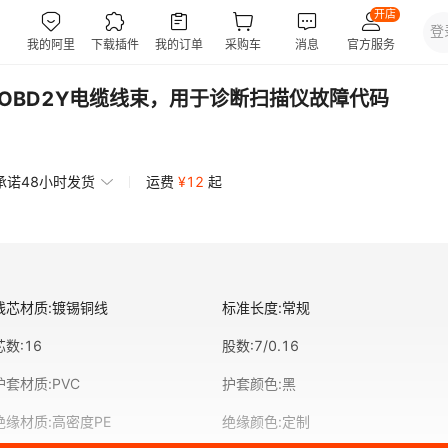
器OBD2Y电缆线束，用于诊断扫描仪故障代码
承诺48小时发货
运费
¥
12
起
线芯材质
:
镀锡铜线
标准长度
:
常规
芯数
:
16
股数
:
7/0.16
护套材质
:
PVC
护套颜色
:
黑
绝缘材质
:
高密度PE
绝缘颜色
:
定制