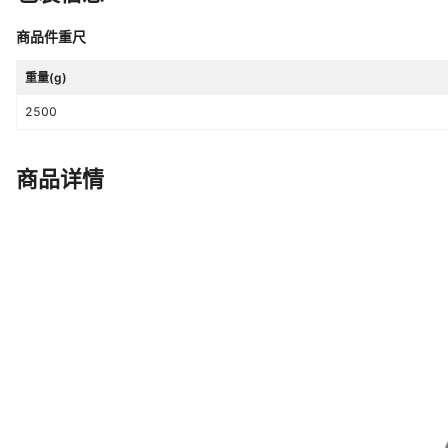
商品件重尺
重量(g)
2500
商品详情