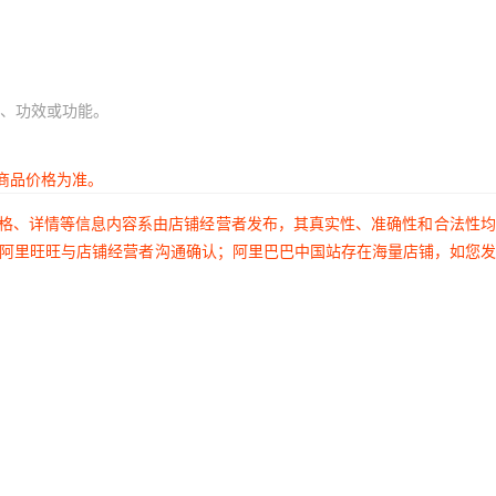
、功效或功能。
商品价格为准。
价格、详情等信息内容系由店铺经营者发布，其真实性、准确性和合法性
过阿里旺旺与店铺经营者沟通确认；阿里巴巴中国站存在海量店铺，如您