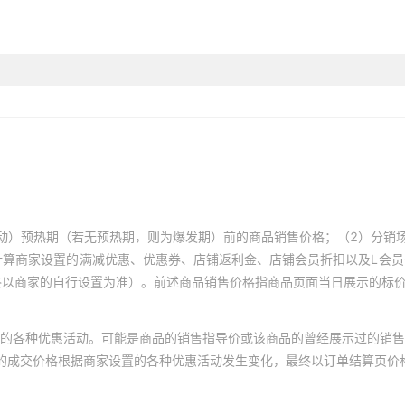
动）预热期（若无预热期，则为爆发期）前的商品销售价格；（2）分销
计算商家设置的满减优惠、优惠券、店铺返利金、店铺会员折扣以及L会
终以商家的自行设置为准）。前述商品销售价格指商品页面当日展示的标
的各种优惠活动。可能是商品的销售指导价或该商品的曾经展示过的销售
体的成交价格根据商家设置的各种优惠活动发生变化，最终以订单结算页价