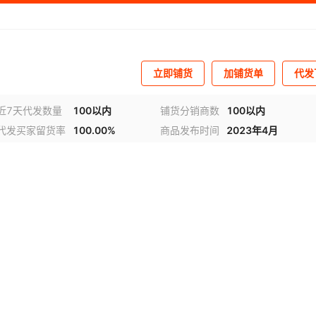
立即铺货
加铺货单
代发
近7天代发数量
100以内
铺货分销商数
100以内
代发买家留货率
100.00%
商品发布时间
2023年4月