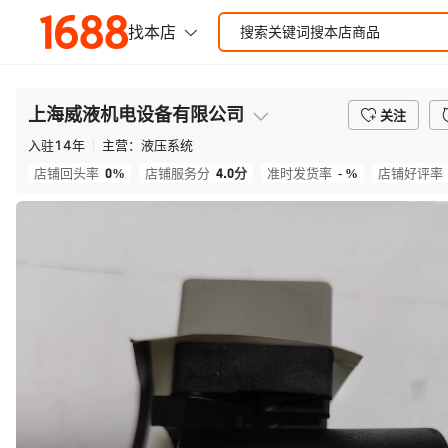
上海威液机电设备有限公司
关注
入驻
14
年
主营：
液压系统
0%
4.0
分
- %
店铺回头率
店铺服务分
准时发货率
店铺好评率