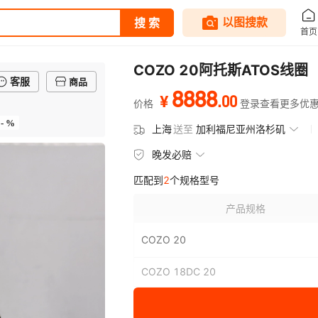
COZO 20阿托斯ATOS线圈
客服
商品
8888
.
00
¥
价格
登录查看更多优
- %
上海
送至
加利福尼亚州洛杉矶
晚发必赔
匹配到
2
个规格型号
产品规格
COZO 20
COZO 18DC 20