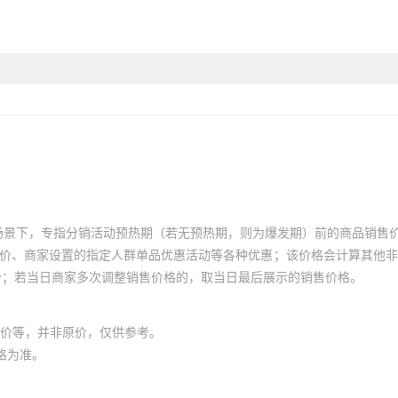
场景下，专指分销活动预热期（若无预热期，则为爆发期）前的商品销售
员价、商家设置的指定人群单品优惠活动等各种优惠；该价格会计算其他
价；若当日商家多次调整销售价格的，取当日最后展示的销售价格。
价等，并非原价，仅供参考。
格为准。