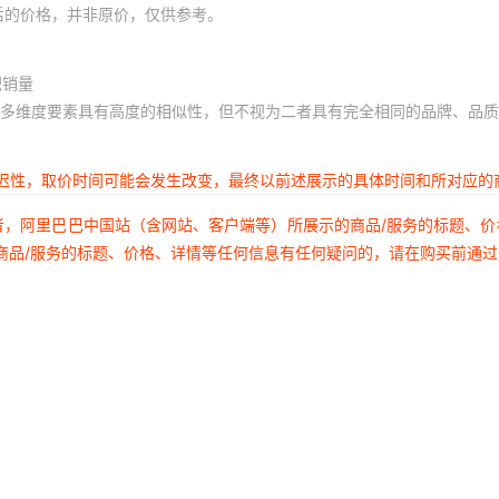
后的价格，并非原价，仅供参考。
积销量
多维度要素具有高度的相似性，但不视为二者具有完全相同的品牌、品质
延迟性，取价时间可能会发生改变，最终以前述展示的具体时间和所对应的
者，阿里巴巴中国站（含网站、客户端等）所展示的商品/服务的标题、
商品/服务的标题、价格、详情等任何信息有任何疑问的，请在购买前通