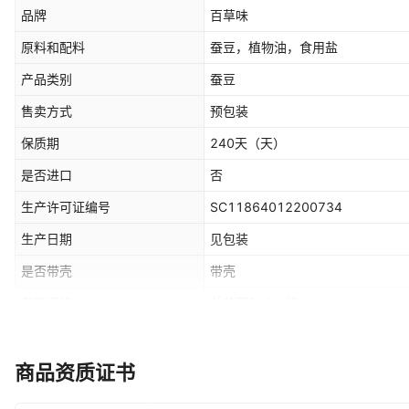
品牌
百草味
原料和配料
蚕豆，植物油，食用盐
产品类别
蚕豆
售卖方式
预包装
保质期
240天
（天）
是否进口
否
生产许可证编号
SC11864012200734
生产日期
见包装
是否带壳
带壳
包装规格
兰花豆210g/袋
热卖月份
全年
产品认证
否
商品资质证书