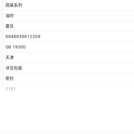
简装系列
油炸
蚕豆
6948939612359
GB 19300
天津
详见包装
密封
2161
盐焗口味
常温