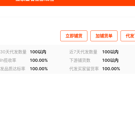
立即铺货
加铺货单
代发
30天代发数量
100以内
近7天代发数量
100以内
4h揽收率
100.00%
下游铺货数
100以内
发品质达标率
100.00%
代发买家留货率
100.00%
视频