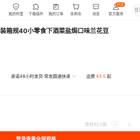
袋装箱规40小零食下酒菜盐焗口味兰花豆
承诺48小时发货·常发圆通快递
运费
¥
3.5
起
库存
923
袋
登录查看全部规格