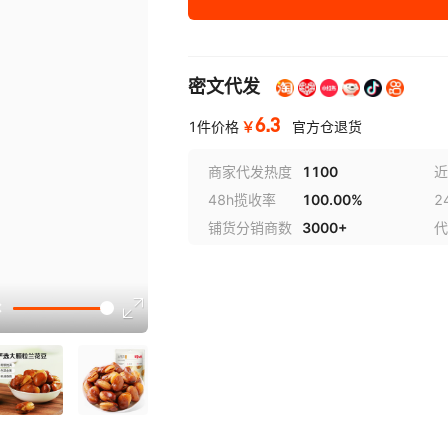
密文代发
6.3
￥
1件价格
官方仓退货
商家代发热度
1100
近
48h揽收率
100.00%
2
铺货分销商数
3000+
代
讲解