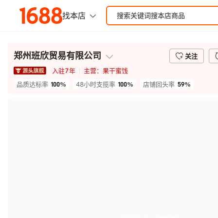
郑州班欣贸易有限公司
关注
入驻
7
年
主营：
果干蜜饯
100%
100%
59%
品质达标率
48小时支揽率
店铺回头率