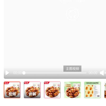
有点小卡，请重试
retry
主图视频
00:00
00:00
Play
视频
讲解