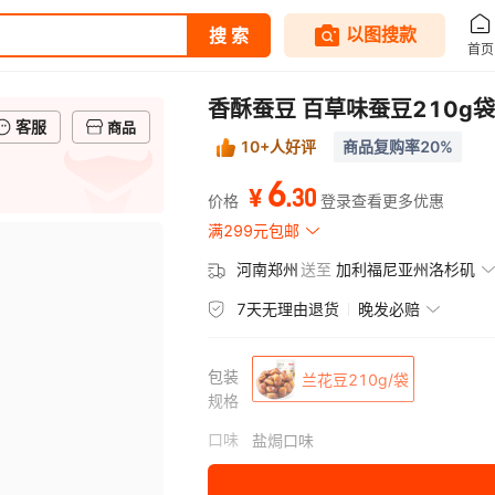
香酥蚕豆 百草味蚕豆210g
客服
商品
10+人好评
商品复购率20%
6
.
30
¥
价格
登录查看更多优惠
满299元包邮
河南郑州
送至
加利福尼亚州洛杉矶
7天无理由退货
晚发必赔
包装
兰花豆210g/袋
规格
口味
盐焗口味