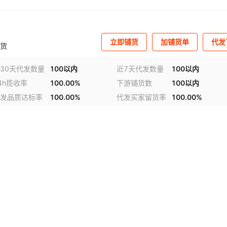
立即铺货
加铺货单
代发
货
30天代发数量
100以内
近7天代发数量
100以内
4h揽收率
100.00%
下游铺货数
100以内
发品质达标率
100.00%
代发买家留货率
100.00%