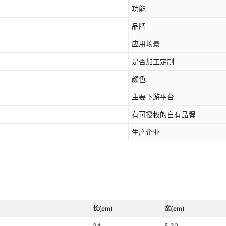
功能
品牌
应用场景
是否加工定制
颜色
主要下游平台
有可授权的自有品牌
生产企业
长(cm)
宽(cm)
24
5.20