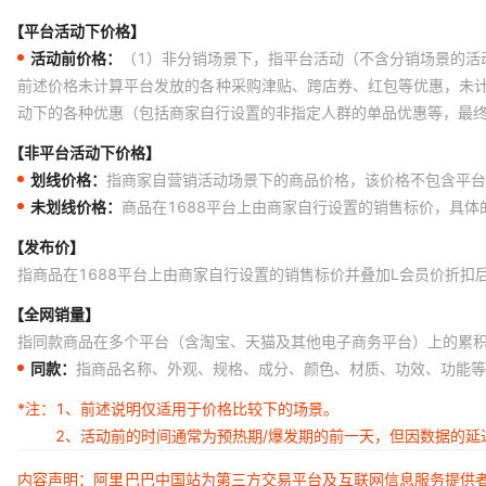
【平台活动下价格】
活动前价格：
（1）非分销场景下，指平台活动（不含分销场景的活
前述价格未计算平台发放的各种采购津贴、跨店券、红包等优惠，未
动下的各种优惠（包括商家自行设置的非指定人群的单品优惠等，最
【非平台活动下价格】
划线价格：
指商家自营销活动场景下的商品价格，该价格不包含平台
未划线价格：
商品在1688平台上由商家自行设置的销售标价，具
【发布价】
指商品在1688平台上由商家自行设置的销售标价并叠加L会员价折扣
【全网销量】
指同款商品在多个平台（含淘宝、天猫及其他电子商务平台）上的累
同款：
指商品名称、外观、规格、成分、颜色、材质、功效、功能等
*注：
1、前述说明仅适用于价格比较下的场景。
2、活动前的时间通常为预热期/爆发期的前一天，但因数据的
内容声明：阿里巴巴中国站为第三方交易平台及互联网信息服务提供