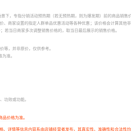
场景下，专指分销活动预热期（若无预热期，则为爆发期）前的商品销售
员价、商家设置的指定人群单品优惠活动等各种优惠；该价格会计算其他
价；若当日商家多次调整销售价格的，取当日最后展示的销售价格。
价等，并非原价，仅供参考。
格为准。
、功效或功能。
商品价格为准。
价格、详情等信息内容系由店铺经营者发布，其真实性、准确性和合法性