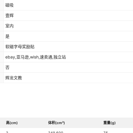
磁吸
壹辉
室内
是
软磁字母奖励贴
ebay,亚马逊,wish,速卖通,独立站
否
辉龙文教
高(cm)
体积(cm³)
重量(g)
2
249.600
75