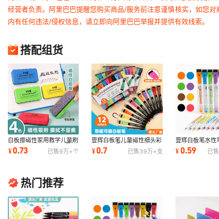
经营者负责。阿里巴巴提醒您购买商品/服务前注意谨慎核实，如您对
内有任何违法/侵权信息，请立即向阿里巴巴举报并提供有效线索。
搭配组货
白板擦磁性家用教学儿童刷
壹辉白板笔儿童磁性细头彩
壹辉白板笔水性
白板笔易擦可吸附eva黑板
色绘画记号笔水性可擦笔
性白板带刷笔可
0.73
0.7
0.59
¥
¥
¥
已售
9万+
个
已售
39万+
支
已售
擦 现货批发
12色套装批发
儿童彩色绘画笔
热门推荐