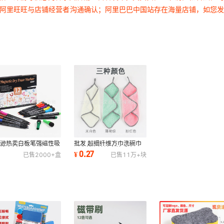
过阿里旺旺与店铺经营者沟通确认；阿里巴巴中国站存在海量店铺，如您
马逊热卖白板笔强磁性吸
批发 超细纤维方巾洗碗巾
擦白板笔 办公书写记
吸水抹布清洁布擦手巾 现
3
0.27
¥
已售
2000+
盒
已售
11万+
块
12色套装
货挂式白板擦布