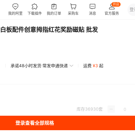
白板配件创意拇指红花奖励磁贴 批发
承诺48小时发货·常发申通快递
运费
¥
3
起
库存
36930
套
登录查看全部规格