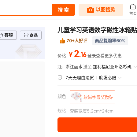
儿童学习英语数字磁性冰箱贴
客服
商品
70+人好评
商品复购率60%
2
.
16
¥
价格
登录查看更多优惠
浙江丽水
送至
加利福尼亚州洛杉矶
7天无理由退货
晚发必赔
颜色
软磁字母奖励贴
规格
套装宽度5.2cm*24cm