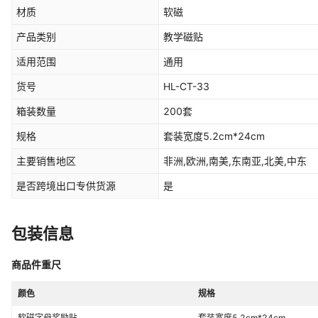
材质
软磁
产品类别
教学磁贴
适用范围
通用
货号
HL-CT-33
箱装数量
200套
规格
套装宽度5.2cm*24cm
主要销售地区
非洲,欧洲,南美,东南亚,北美,中东
是否跨境出口专供货源
是
包装信息
商品件重尺
颜色
规格
软磁字母奖励贴
套装宽度5.2cm*24cm