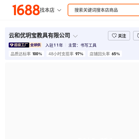
云和优玥宝教具有限公司
关注
入驻
11
年
主营：
书写工具
100%
97%
65%
品质达标率
48小时支揽率
店铺回头率