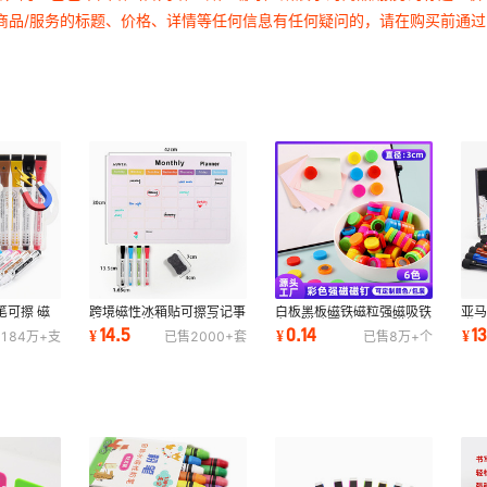
商品/服务的标题、价格、详情等任何信息有任何疑问的，请在购买前通
笔可擦 磁
跨境磁性冰箱贴可擦写记事
白板黑板磁铁磁粒强磁吸铁
亚
吸附 细头
留言软白板创意可移磁力自
办公磁贴圆形30mm磁钉彩
附可
14.5
0.14
1
¥
¥
¥
184万+
支
已售
2000+
套
已售
8万+
个
律计划表批发
色文具磁扣教具
号笔