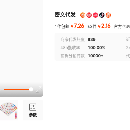
密文代发
7.26
2.16
￥
￥
1件包邮
≥2件
官方仓退
商家代发热度
839
近
48h揽收率
100.00%
2
铺货分销商数
10000+
代
参数