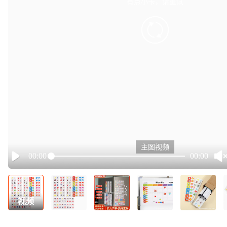
有点小卡，请重试
retry
主图视频
00:00
00:00
Play
视频