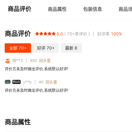
商品评价
商品属性
包装信息
商品
商品评价
5.0
70+
条评价
好评率
100
%
全部
70+
好评
70+
最新
8
周**3
400
回头客
评价方未及时做出评价,系统默认好评!
PLUS
y**b
40
回头客
评价方未及时做出评价,系统默认好评!
商品属性