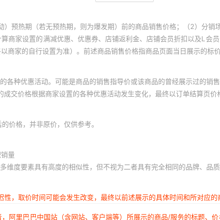
动）预热期（若无预热期，则为爆发期）前的商品销售价格；（2）分销
计算商家设置的满减优惠、优惠券、店铺返利金、店铺会员折扣以及L会
终以商家的自行设置为准）。前述商品销售价格指商品页面当日展示的标
的各种优惠活动。可能是商品的销售指导价或该商品的曾经展示过的销售
体的成交价格根据商家设置的各种优惠活动发生变化，最终以订单结算页价
后的价格，并非原价，仅供参考。
积销量
多维度要素具有高度的相似性，但不视为二者具有完全相同的品牌、品质
延迟性，取价时间可能会发生改变，最终以前述展示的具体时间和所对应的
者，阿里巴巴中国站（含网站、客户端等）所展示的商品/服务的标题、