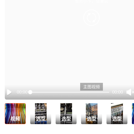
有点小卡，请重试
retry
主图视频
00:00
00:00
Play
视频
选型
选型
选型
选型