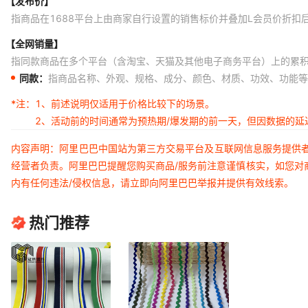
【发布价】
指商品在1688平台上由商家自行设置的销售标价并叠加L会员价折扣
【全网销量】
指同款商品在多个平台（含淘宝、天猫及其他电子商务平台）上的累
同款：
指商品名称、外观、规格、成分、颜色、材质、功效、功能等
*注：
1、前述说明仅适用于价格比较下的场景。
2、活动前的时间通常为预热期/爆发期的前一天，但因数据的
内容声明：阿里巴巴中国站为第三方交易平台及互联网信息服务提供
经营者负责。阿里巴巴提醒您购买商品/服务前注意谨慎核实，如您对
内有任何违法/侵权信息，请立即向阿里巴巴举报并提供有效线索。
热门推荐