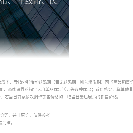
cm
150D
锭杆编织
涤纶针编子母带
¥
0.5
53334
100码/卷
cm
150D
锭杆编织
涤纶针编子母带
¥
0.5
53334
100码/卷
cm
150D
锭杆编织
涤纶针编子母带
¥
0.5
53334
100码/卷
cm
150D
锭杆编织
涤纶针编子母带
¥
0.5
53334
100码/卷
场景下，专指分销活动预热期（若无预热期，则为爆发期）前的商品销售
员价、商家设置的指定人群单品优惠活动等各种优惠；该价格会计算其他
价；若当日商家多次调整销售价格的，取当日最后展示的销售价格。
价等，并非原价，仅供参考。
格为准。