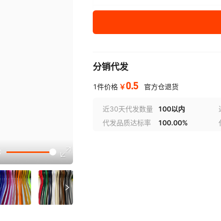
鲜黄色
姜黄色
浅卡色
W款
漂白色
1.0
E款
黑色
1.0
分销代发
R款
宝兰色
1.0
0.5
￥
1件价格
官方仓退货
T款
藏青色
1.0
近30天代发数量
100以内
代发品质达标率
100.00%
Y款
卡其色
1.0
选型视
U款
浅咖色
1.0
I款
猪肝色
1.0
O款
深灰色
1.0