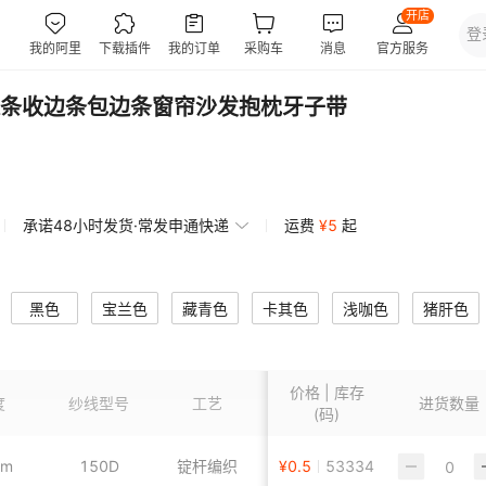
条收边条包边条窗帘沙发抱枕牙子带
承诺48小时发货·常发申通快递
运费
¥
5
起
黑色
宝兰色
藏青色
卡其色
浅咖色
猪肝色
玫红色
深玫红色
米白色
杏色
黑边白头
价格 | 库存
嫩粉色
粉红色
禄色
草禄色
墨禄色
度
纱线型号
工艺
补充参数
进货数量
尺寸
(码)
橙色
深橙色
深紫色
紫色
天蓝色
彩蓝色
cm
150D
锭杆编织
涤纶针编子母带
¥
0.5
53334
100码/卷