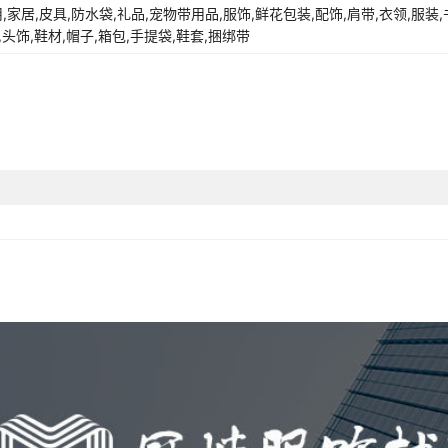
用,家居,皮具,防水袋,礼品,宠物带用品,服饰,鲜花包装,配饰,肩带,衣领,服装
,头饰,鞋材,帽子,箱包,手提袋,鞋套,捆绑带
K款
大红色
1.0
L款
枣红色
1.0
Z款
嫩粉色
1.0
X款
粉红色
1.0
C款
禄色
1.0
V款
草禄色
1.0
B款
墨禄色
1.0