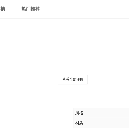
详情
热门推荐
P款
浅灰色
1.0
A款
银灰色
1.0
S款
玫红色
1.0
D款
深玫红色
1.0
F款
米白色
1.0
查看全部评价
G款
杏色
1.0
H款
黑边白头
1.0
风格
材质
J款
白边黑头
1.0