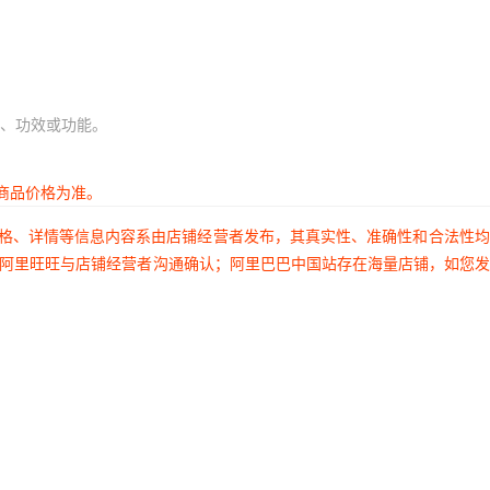
、功效或功能。
商品价格为准。
价格、详情等信息内容系由店铺经营者发布，其真实性、准确性和合法性
过阿里旺旺与店铺经营者沟通确认；阿里巴巴中国站存在海量店铺，如您