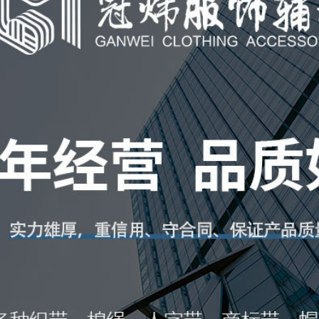
N款
浅墨禄
1.0
M款
荧光黄
1.0
QW款
荧光橙
1.0
QE款
橙色
1.0
QR款
深橙色
1.0
QT款
深紫色
1.0
QY款
紫色
1.0
QU款
天蓝色
1.0