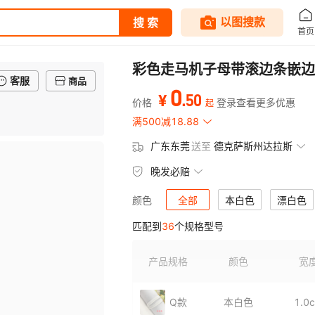
彩色走马机子母带滚边条嵌边
客服
商品
0
.
50
¥
价格
登录查看更多优惠
起
满500减18.88
广东东莞
送至
德克萨斯州达拉斯
晚发必赔
全部
本白色
漂白色
颜色
匹配到
36
个规格型号
深灰色
浅灰色
银灰色
白边黑头
大红色
枣红色
产品规格
颜色
宽
浅墨禄
荧光黄
荧光橙
Q款
本白色
1.0