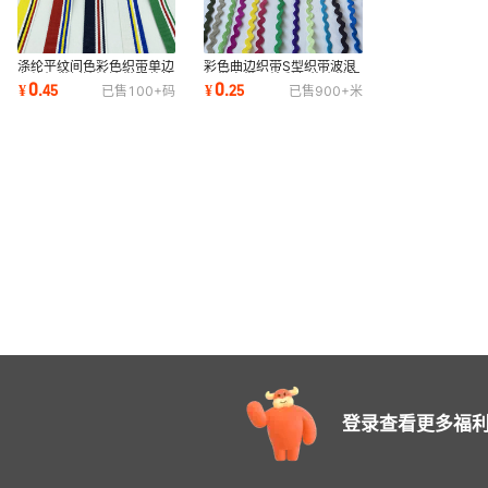
涤纶平纹间色彩色织带单边
彩色曲边织带S型织带波浪
条纹织带侧边裤边带服装箱
织带弯带丙纶彩色花边带服
0
0
¥
.
45
¥
.
25
已售
100+
码
已售
900+
米
包鞋帽饰品带
装饰品箱包带
登录查看更多福利