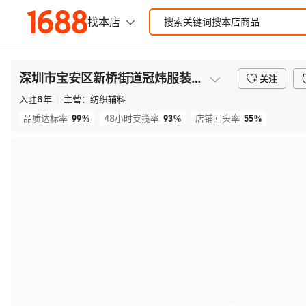
深圳市宝安区新桥街道冠炜服装辅料商行
关注
入驻
6
年
主营：
纺织辅料
99%
93%
55%
品质达标率
48小时支揽率
店铺回头率