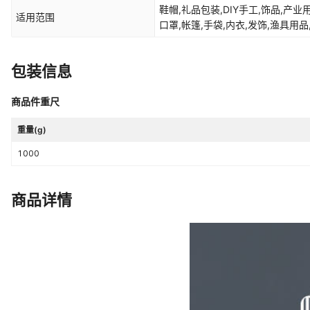
鞋帽,礼品包装,DIY手工,饰品,产业
适用范围
口罩,帐篷,手袋,内衣,发饰,渔具用品
包装信息
商品件重尺
重量(g)
1000
商品详情