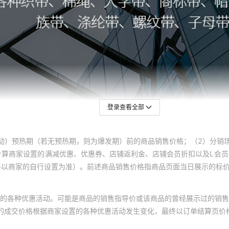
QI款
彩蓝色
1.0
QO款
鲜黄色
1.0
QP款
姜黄色
1.0
QA款
浅卡色
1.0
登录查看全部
动）预热期（若无预热期，则为爆发期）前的商品销售价格；（2）分销
计算商家设置的满减优惠、优惠券、店铺返利金、店铺会员折扣以及L会
终以商家的自行设置为准）。前述商品销售价格指商品页面当日展示的标
的各种优惠活动。可能是商品的销售指导价或该商品的曾经展示过的销售
体的成交价格根据商家设置的各种优惠活动发生变化，最终以订单结算页价