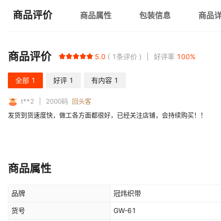
商品评价
商品属性
包装信息
商品
商品评价
5.0
1
条评价
好评率
100
%
全部
1
好评
1
有内容
1
t**2
2000
码
回头客
发货到货速度快，做工各方面都很好，已经关注店铺，会持续购买！！
商品属性
品牌
冠炜织带
货号
GW-61