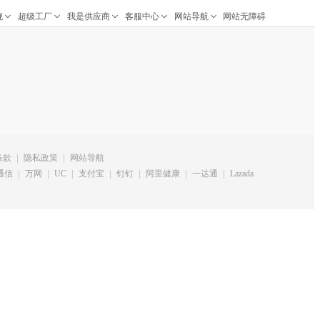
条款
隐私政策
网站导航
通信
万网
UC
支付宝
钉钉
阿里健康
一达通
Lazada