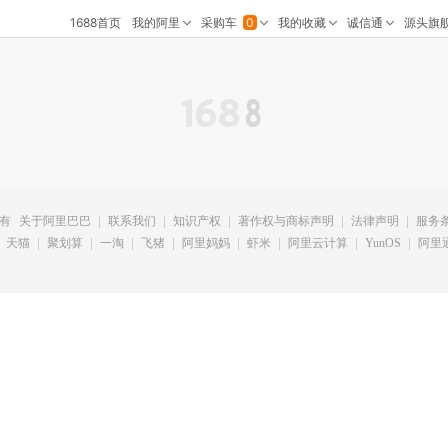
所有
关于阿里巴巴
联系我们
知识产权
著作权与商标声明
法律声明
服务
天猫
聚划算
一淘
飞猪
阿里妈妈
虾米
阿里云计算
YunOS
阿里