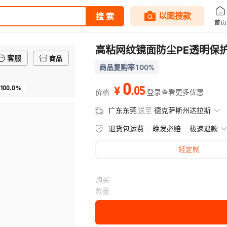
高粘网纹镜面防尘PE透明保
客服
商品
商品复购率100%
0
100.0%
.
05
¥
价格
登录查看更多优惠
广东东莞
送至
德克萨斯州达拉斯
退货包运费
晚发必赔
极速退款
轻定制
购买
数量