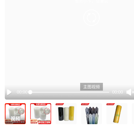
有点小卡，请重试
retry
主图视频
00:00
00:00
Play
视频