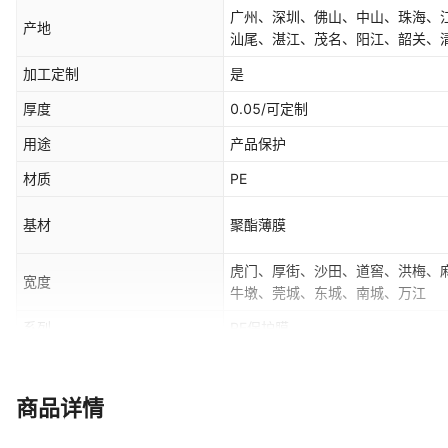
广州、深圳、佛山、中山、珠海、
产地
汕尾、湛江、茂名、阳江、韶关、
加工定制
是
厚度
0.05/可定制
用途
产品保护
材质
PE
基材
聚酯薄膜
虎门、厚街、沙田、道窖、洪梅、
宽度
牛墩、莞城、东城、南城、万江
系列
PE保护膜
粘性
加工定制
是否跨境出口专供货源
否
商品详情
地区2
罗湖、福田、南山、盐田、龙岗、