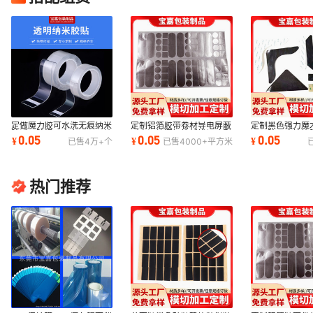
定做魔力胶可水洗无痕纳米
定制铝箔胶带卷材导电屏蔽
定制黑色强力魔
胶透明防滑亚克力15mm纳
耐高温补漏铝箔纸模切冲型
双面胶无痕挂钩
0.05
0.05
0.05
¥
¥
¥
已售
4万+
个
已售
4000+
平方米
米双面胶带模切
半断切片加工
米双面胶
热门推荐