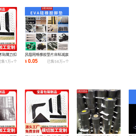
术贴魔力扣
风扇网格橡胶垫片自粘减震
胶对联胶纳
防滑缓冲海绵泡棉eva硅胶
0.05
¥
已售
1万+
个
已售
56万+
个
脚垫模切定制