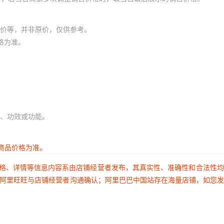
价等，并非原价，仅供参考。
格为准。
、功效或功能。
商品价格为准。
价格、详情等信息内容系由店铺经营者发布，其真实性、准确性和合法性
过阿里旺旺与店铺经营者沟通确认；阿里巴巴中国站存在海量店铺，如您