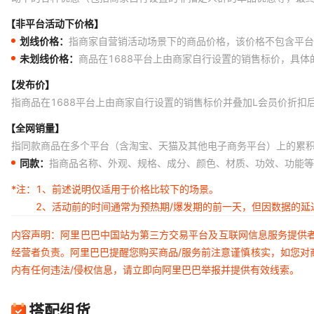
【非平台活动下价格】
划线价格：
指商家自营销活动场景下的商品价格，该价格不包含平台
未划线价格：
商品在1688平台上由商家自行设置的销售标价，具
【发布价】
指商品在1688平台上由商家自行设置的销售标价并叠加L会员价折扣
【全网销量】
指同款商品在多个平台（含淘宝、天猫及其他电子商务平台）上的累
同款：
指商品名称、外观、规格、成分、颜色、材质、功效、功能等
*注：
1、前述说明仅适用于价格比较下的场景。
2、活动前的时间通常为预热期/爆发期的前一天，但因数据的
内容声明：阿里巴巴中国站为第三方交易平台及互联网信息服务提供
经营者负责。阿里巴巴提醒您购买商品/服务前注意谨慎核实，如您对
内有任何违法/侵权信息，请立即向阿里巴巴举报并提供有效线索。
搭配组货