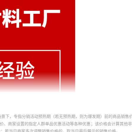
场景下，专指分销活动预热期（若无预热期，则为爆发期）前的商品销售
员价、商家设置的指定人群单品优惠活动等各种优惠；该价格会计算其他
价；若当日商家多次调整销售价格的，取当日最后展示的销售价格。