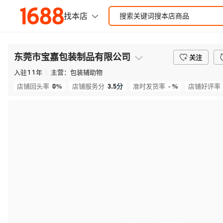
东莞市宝嘉包装制品有限公司
关注
入驻
11
年
主营：
包装辅助物
0%
3.5
分
- %
店铺回头率
店铺服务分
准时发货率
店铺好评率