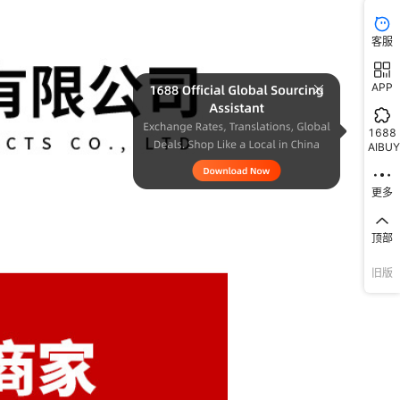
湖、马安、惠东、博罗、龙门、惠阳、惠
客服
APP
1688
AIBUY
更多
顶部
旧版