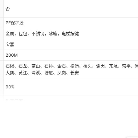
否
PE保护膜
金属，包包，不锈钢，冰箱，电梯按键
宝嘉
200M
石碣、石龙、茶山、石排、企石、横沥、桥头、谢岗、东坑、常平、
大朗、黄江、清溪、塘厦、凤岗、长安
90%
生产厂家
定制
越秀、荔湾、海珠、天河、白云、黄埔、番禺、花都、南沙、增城、
江南、江北、龙丰、小金口、水口、沥林、汝湖、芦洲、潼侨、三栋