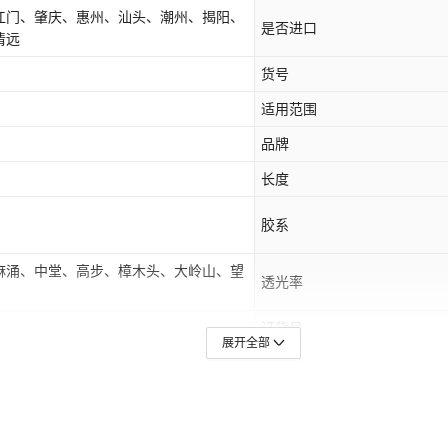
江门、肇庆、惠州、汕头、潮州、揭阳、
是否进口
清远
货号
适用范围
品牌
长度
胶系
麻涌、中堂、高步、樟木头、大岭山、望
透光率
订货号
展开全部
卷芯材质
地区
宝安、光明新、坪山新、龙华新、大鹏新
地区3