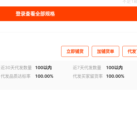
不足1
登录查看全部规格
立即铺货
加铺货单
代发
近30天代发数量
100以内
近7天代发数量
100以内
代发品质达标率
100.00%
代发买家留货率
100.00%