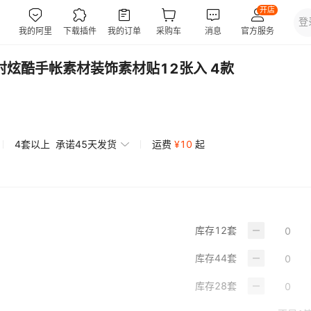
射炫酷手帐素材装饰素材贴12张入 4款
4套以上
承诺45天发货
运费
¥
10
起
库存
12
套
库存
44
套
库存
28
套