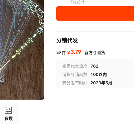
且待花开
分销代发
3.79
￥
≥8件
官方仓退货
商家代发热度
762
铺货分销商数
100以内
商品发布时间
2023年5月
参数