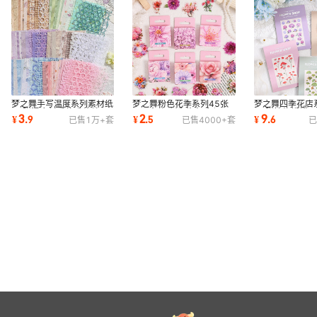
梦之舞手写温度系列素材纸
梦之舞粉色花季系列45张
梦之舞四季花店
15张混合材质盐系蕾丝网
PET盒装贴纸 花卉手账DIY
20张植物蝴蝶PE
3
2
9
¥
.
9
¥
.
5
¥
.
6
已售
1万+
套
已售
4000+
套
已
格手帐痛包装饰
素材装饰贴画6款
饰素材贴