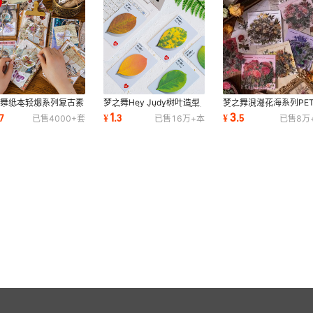
之舞纸本轻烟系列复古素
梦之舞Hey Judy树叶造型
梦之舞浪漫花海系列PE
包文艺手帐装饰打底便签
便利贴N次贴留言记事手帐
纸包清新手帐贴日记DIY
1
3
7
¥
.
3
¥
.
5
已售
4000+
套
已售
16万+
本
已售
8万
 30张6款
便签纸 5款选
形贴画 40张6款