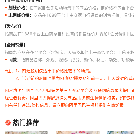
【非平台活动下价格】
划线价格：
指商家自营销活动场景下的商品价格，该价格不包含平台
未划线价格：
商品在1688平台上由商家自行设置的销售标价，具
【发布价】
指商品在1688平台上由商家自行设置的销售标价并叠加L会员价折扣
【全网销量】
指同款商品在多个平台（含淘宝、天猫及其他电子商务平台）上的累
同款：
指商品名称、外观、规格、成分、颜色、材质、功效、功能等
*注：
1、前述说明仅适用于价格比较下的场景。
2、活动前的时间通常为预热期/爆发期的前一天，但因数据的
内容声明：阿里巴巴中国站为第三方交易平台及互联网信息服务提供
经营者负责。阿里巴巴提醒您购买商品/服务前注意谨慎核实，如您对
内有任何违法/侵权信息，请立即向阿里巴巴举报并提供有效线索。
热门推荐