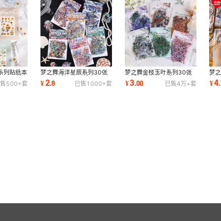
系列贴纸本
梦之舞海洋星辰系列30张
梦之舞金枝玉叶系列30张
梦
T 异形装
PET贴纸包 异形手账DIY素
贴纸包植物花卉手账DIY素
材
2
3
4
¥
.
8
¥
.
00
¥
.
售
500+
套
已售
1000+
套
已售
4万+
套
材装饰贴画6款
材装饰贴画6款
贴纸