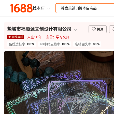
盐城市福顺源文创设计有限公司
关注
入驻
16
年
主营：
学习文具
100%
100%
80%
品质达标率
48小时支揽率
店铺回头率