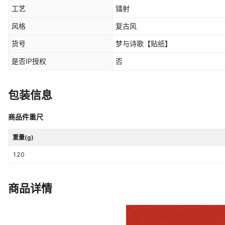
工艺
镭射
风格
复古风
货号
梦与诗歌【贴纸】
是否IP授权
否
包装信息
商品件重尺
重量(g)
120
商品详情