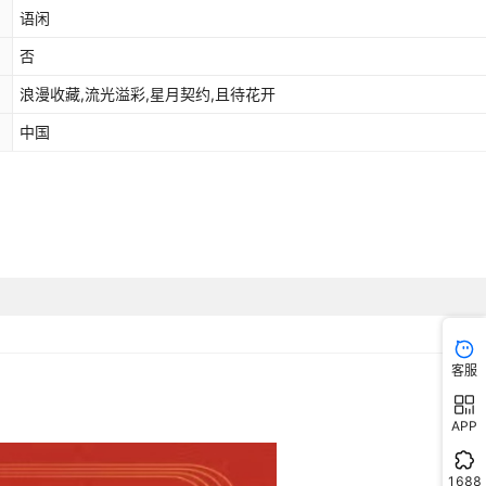
语闲
否
浪漫收藏,流光溢彩,星月契约,且待花开
中国
客服
APP
1688