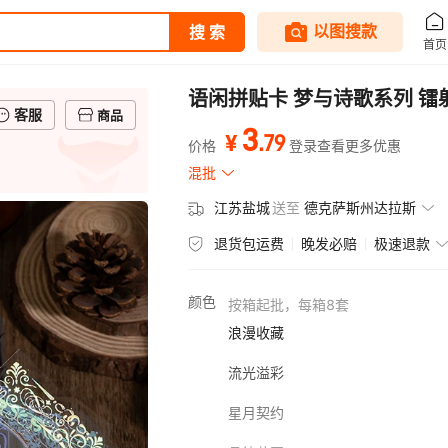
语闲拼贴卡 梦与诗歌系列 镭
客服
商品
3
.
79
¥
价格
登录查看更多优惠
混批
江苏盐城
送至
德克萨斯州达拉斯
退货包运费
晚发必赔
极速退款
颜色
按
箱
起批，每
箱
8
套
浪漫收藏
流光溢彩
星月契约