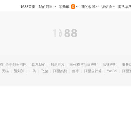
所有
关于阿里巴巴
联系我们
知识产权
著作权与商标声明
法律声明
服务
天猫
聚划算
一淘
飞猪
阿里妈妈
虾米
阿里云计算
YunOS
阿里