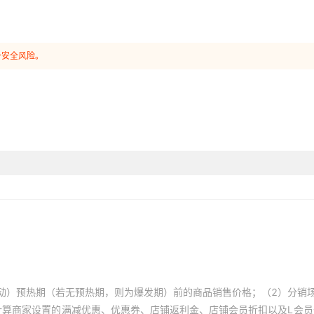
身安全风险。
动）预热期（若无预热期，则为爆发期）前的商品销售价格；（2）分销
计算商家设置的满减优惠、优惠券、店铺返利金、店铺会员折扣以及L会