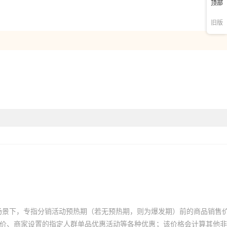
顶部
旧版
场景下，专指分销活动预热期（若无预热期，则为爆发期）前的商品销售
员价、商家设置的指定人群单品优惠活动等各种优惠；该价格会计算其他