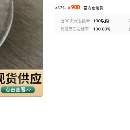
900
￥
≥33件
官方仓退货
近30天代发数量
100以内
代发品质达标率
100.00%