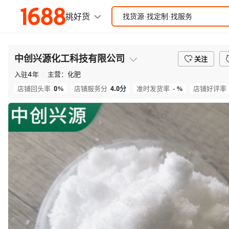
中创兴源化工科技有限公司
关注
入驻
4
年
主营：
化肥
0%
4.0
分
- %
店铺回头率
店铺服务分
准时发货率
店铺好评率