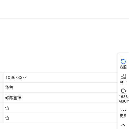
客服
1066-33-7
APP
华鲁
1688
碳酸氢铵
AIBUY
否
更多
否