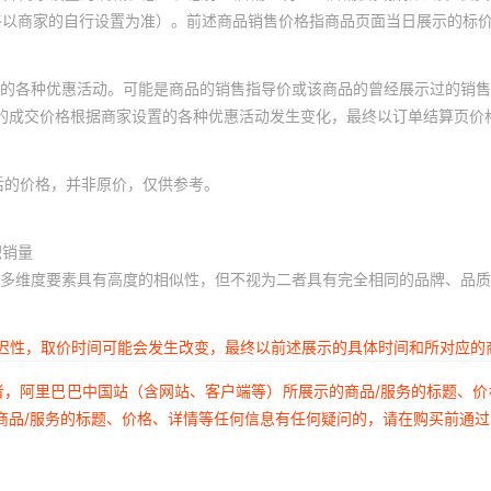
终以商家的自行设置为准）。前述商品销售价格指商品页面当日展示的标
的各种优惠活动。可能是商品的销售指导价或该商品的曾经展示过的销售
体的成交价格根据商家设置的各种优惠活动发生变化，最终以订单结算页价
后的价格，并非原价，仅供参考。
积销量
多维度要素具有高度的相似性，但不视为二者具有完全相同的品牌、品质
延迟性，取价时间可能会发生改变，最终以前述展示的具体时间和所对应的
者，阿里巴巴中国站（含网站、客户端等）所展示的商品/服务的标题、
商品/服务的标题、价格、详情等任何信息有任何疑问的，请在购买前通