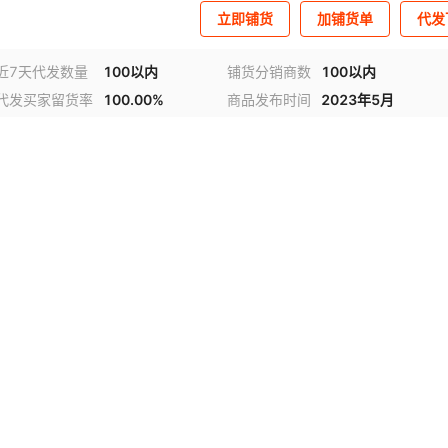
立即铺货
加铺货单
代发
近7天代发数量
100以内
铺货分销商数
100以内
代发买家留货率
100.00%
商品发布时间
2023年5月