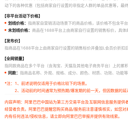
动下的各种优惠（包括商家自行设置的非指定人群的单品优惠等，最
【非平台活动下价格】
划线价格：
指商家自营销活动场景下的商品价格，该价格不包含平台
未划线价格：
商品在1688平台上由商家自行设置的销售标价，具
【发布价】
指商品在1688平台上由商家自行设置的销售标价并叠加L会员价折扣
【全网销量】
指同款商品在多个平台（含淘宝、天猫及其他电子商务平台）上的累
同款：
指商品名称、外观、规格、成分、颜色、材质、功效、功能等
*注：
1、前述说明仅适用于价格比较下的场景。
2、活动前的时间通常为预热期/爆发期的前一天，但因数据的
内容声明：阿里巴巴中国站为第三方交易平台及互联网信息服务提供
经营者负责。阿里巴巴提醒您购买商品/服务前注意谨慎核实，如您对
内有任何违法/侵权信息，请立即向阿里巴巴举报并提供有效线索。