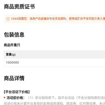
商品资质证书
1688提醒您：该类产品普遍含有化学品原料，使用或贮存不当可能引发人
包装信息
商品件重尺
重量(g)
1000000
商品详情
【平台活动下价格】
活动前价格：
（1）非分销场景下，指平台活动（不含分销场景的活
前述价格未计算平台发放的各种采购津贴、跨店券、红包等优惠，未