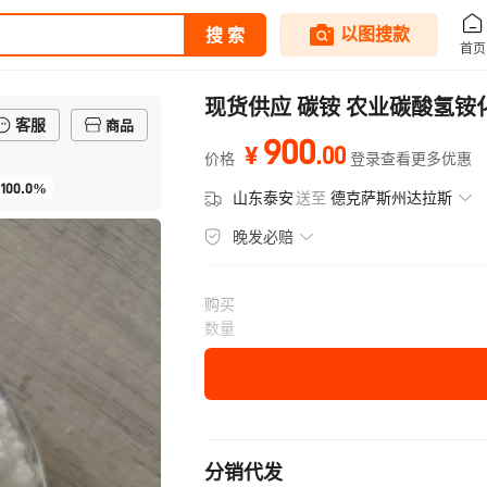
现货供应 碳铵 农业碳酸氢铵
客服
商品
900
.
00
¥
价格
登录查看更多优惠
100.0%
山东泰安
送至
德克萨斯州达拉斯
晚发必赔
购买
数量
分销代发