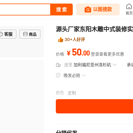
源头厂家东阳木雕中式装修实
客服
商品
30+人好评
50
.
00
¥
价格
登录查看更多优惠
送至
加利福尼亚州洛杉矶
承
晚发必赔
颜色
定制