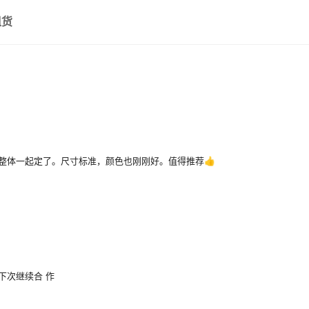
组货
整体一起定了。尺寸标准，颜色也刚刚好。值得推荐👍
下次继续合 作