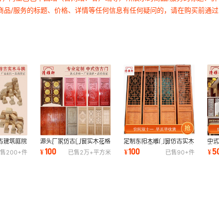
商品/服务的标题、价格、详情等任何信息有任何疑问的，请在购买前通
古建筑庭院
源头厂家仿古门窗实木花格
定制东阳木雕门窗仿古实木
中
坊长廊装饰
屏风隔断镂空雕刻原木门入
镂空花格门窗寺院古建园林
雕
100
100
5
¥
¥
¥
售
200+
件
已售
2万+
平方米
已售
90+
件
户实木门窗
工程中式门窗
电