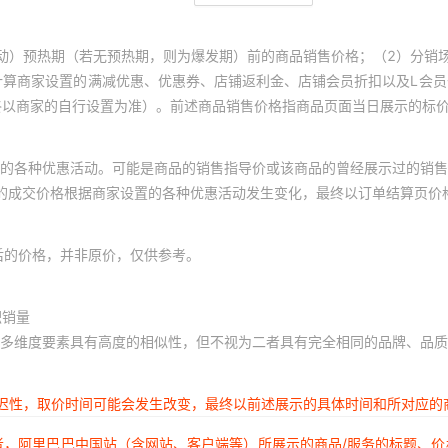
动）预热期（若无预热期，则为爆发期）前的商品销售价格；（2）分销
计算商家设置的满减优惠、优惠券、店铺返利金、店铺会员折扣以及L会
终以商家的自行设置为准）。前述商品销售价格指商品页面当日展示的标
的各种优惠活动。可能是商品的销售指导价或该商品的曾经展示过的销售
体的成交价格根据商家设置的各种优惠活动发生变化，最终以订单结算页价
后的价格，并非原价，仅供参考。
积销量
多维度要素具有高度的相似性，但不视为二者具有完全相同的品牌、品质
延迟性，取价时间可能会发生改变，最终以前述展示的具体时间和所对应的
者，阿里巴巴中国站（含网站、客户端等）所展示的商品/服务的标题、