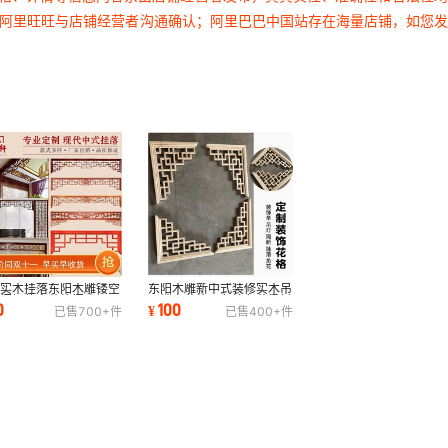
过阿里旺旺与店铺经营者沟通确认；阿里巴巴中国站存在海量店铺，如您
式实木挂落东阳木雕镂空
东阳木雕新中式装修实木吊
花门楣仿古花格门头垭口
顶镂空花格三角枪角花梁托
0
100
¥
已售
700+
件
已售
400+
件
视背景墙
牛腿门楣挂落