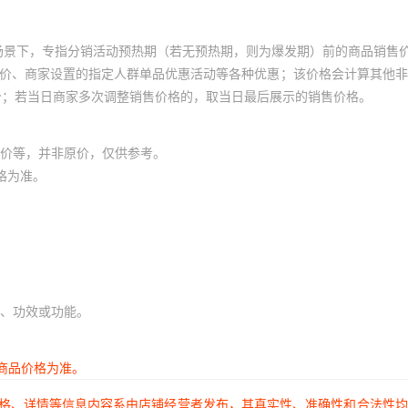
场景下，专指分销活动预热期（若无预热期，则为爆发期）前的商品销售
员价、商家设置的指定人群单品优惠活动等各种优惠；该价格会计算其他
价；若当日商家多次调整销售价格的，取当日最后展示的销售价格。
价等，并非原价，仅供参考。
格为准。
、功效或功能。
商品价格为准。
价格、详情等信息内容系由店铺经营者发布，其真实性、准确性和合法性