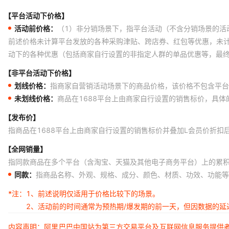
【平台活动下价格】
活动前价格：
（1）非分销场景下，指平台活动（不含分销场景的活
前述价格未计算平台发放的各种采购津贴、跨店券、红包等优惠，未
动下的各种优惠（包括商家自行设置的非指定人群的单品优惠等，最
【非平台活动下价格】
划线价格：
指商家自营销活动场景下的商品价格，该价格不包含平台
未划线价格：
商品在1688平台上由商家自行设置的销售标价，具
【发布价】
指商品在1688平台上由商家自行设置的销售标价并叠加L会员价折扣
【全网销量】
指同款商品在多个平台（含淘宝、天猫及其他电子商务平台）上的累
同款：
指商品名称、外观、规格、成分、颜色、材质、功效、功能等
*注：
1、前述说明仅适用于价格比较下的场景。
2、活动前的时间通常为预热期/爆发期的前一天，但因数据的
内容声明：阿里巴巴中国站为第三方交易平台及互联网信息服务提供