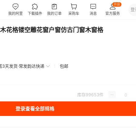
木花格镂空雕花窗户窗仿古门窗木窗格
诺3天发货·常发韵达快递
包邮
库存
99653
件
登录查看全部规格