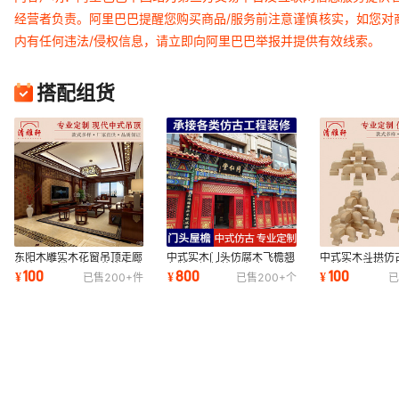
经营者负责。阿里巴巴提醒您购买商品/服务前注意谨慎核实，如您对
内有任何违法/侵权信息，请立即向阿里巴巴举报并提供有效线索。
搭配组货
东阳木雕实木花窗吊顶走廊
中式实木门头仿腐木飞檐翘
中式实木斗拱仿
灯格实木镂空方形花格中式
角牌匾招牌装饰古建园林景
园林寺庙门楼牌
100
800
100
¥
¥
¥
已售
200+
件
已售
200+
个
已
仿古装修挂件
观屋檐门楼
木质斗拱装修