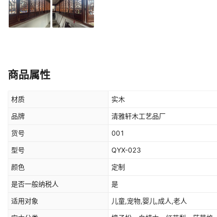
商品属性
材质
实木
品牌
清雅轩木工艺品厂
货号
001
型号
QYX-023
颜色
定制
是否一般纳税人
是
适用对象
儿童,宠物,婴儿,成人,老人