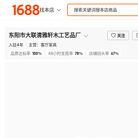
东阳市大联清雅轩木工艺品厂
关注
入驻
4
年
主营：
客厅家具
100%
78%
67%
品质达标率
48小时支揽率
店铺回头率