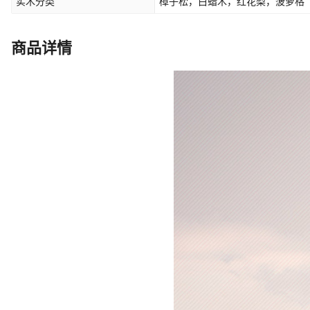
实木分类
樟子松，白蜡木，红花梨，菠萝格
商品详情