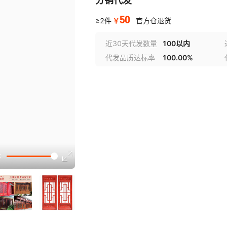
分销代发
50
￥
≥2件
官方仓退货
近30天代发数量
100以内
代发品质达标率
100.00%
讲解