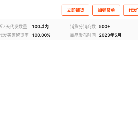
立即铺货
加铺货单
代发
近7天代发数量
100以内
铺货分销商数
500+
代发买家留货率
100.00%
商品发布时间
2023年5月
视频