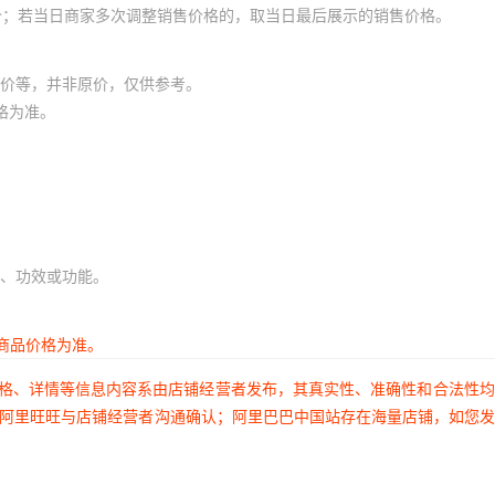
默认项
AC220V
默认项
¥
7.08
9999999
压线钳固定
SC-15
价；若当日商家多次调整销售价格的，取当日最后展示的销售价格。
默认项
AC220V
默认项
¥
6.85
9999954
压线钳固定
SC-15
价等，并非原价，仅供参考。
默认项
AC220V
默认项
¥
6.67
9999999
压线钳固定
SC-15
格为准。
默认项
AC220V
默认项
¥
6.63
9999979
压线钳固定
SC-15
默认项
AC220V
默认项
¥
9.22
9999999
压线钳固定
SC-18
默认项
AC220V
默认项
¥
9.05
9999999
压线钳固定
SC-18
、功效或功能。
默认项
AC220V
默认项
¥
9.02
9999999
压线钳固定
SC-18
商品价格为准。
默认项
AC220V
默认项
¥
8.79
9999629
压线钳固定
SC-18
价格、详情等信息内容系由店铺经营者发布，其真实性、准确性和合法性
过阿里旺旺与店铺经营者沟通确认；阿里巴巴中国站存在海量店铺，如您
默认项
AC220V
默认项
¥
8.57
9999979
压线钳固定
SC-18
默认项
AC220V
默认项
¥
12.42
9999999
压线钳固定
SC-24