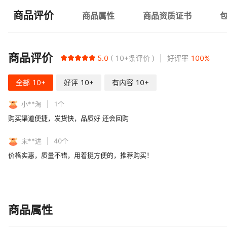
商品评价
商品属性
商品资质证书
商品评价
5.0
10+
条评价
好评率
100
%
全部
10+
好评
10+
有内容
10+
小**淘
1
个
购买渠道便捷，发货快，品质好 还会回购
宋**进
40
个
价格实惠，质量不错，用着挺方便的，推荐购买！
商品属性