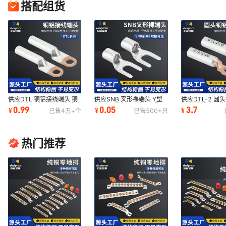
搭配组货
供应DTL 铜铝接线端头 铜
供应SNB 叉形裸端头 Y型
供应DTL-2 圆
铝过渡端子接头铜铝接线端
冷压接线端子铜线耳 U型铜
端头 接线端子
0.99
0.05
3.7
¥
¥
¥
已售
4万+
个
已售
500+
只
子电力电缆
鼻子接头
型电缆线鼻子
热门推荐