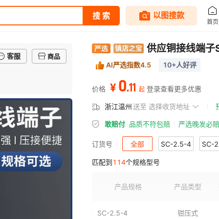
供应铜接线端子
客服
商品
AI严选指数4.5
10+人好评
0
.
11
¥
价格
登录查看更多优惠
起
浙江温州
送至
选择收货地址
敢赔付
品质不符包赔
严选晚发必
全部
SC-2.5-4
SC-2
订货号
匹配到
114
个规格型号
SC-6-5
SC-6-6
SC-6-
SC-16-6
SC-16-8
SC-
产品规格
产品类型
SC-25-12
SC-35-6
SC
SC-2.5-4
钳压式