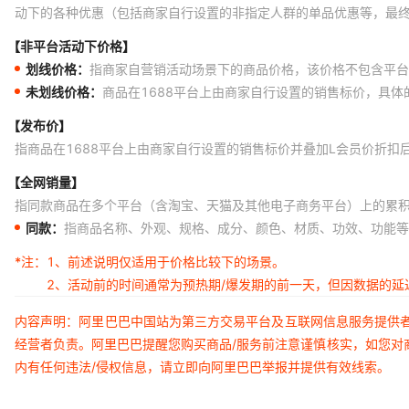
动下的各种优惠（包括商家自行设置的非指定人群的单品优惠等，最
【非平台活动下价格】
划线价格：
指商家自营销活动场景下的商品价格，该价格不包含平台
未划线价格：
商品在1688平台上由商家自行设置的销售标价，具
【发布价】
指商品在1688平台上由商家自行设置的销售标价并叠加L会员价折扣
【全网销量】
指同款商品在多个平台（含淘宝、天猫及其他电子商务平台）上的累
同款：
指商品名称、外观、规格、成分、颜色、材质、功效、功能等
*注：
1、前述说明仅适用于价格比较下的场景。
2、活动前的时间通常为预热期/爆发期的前一天，但因数据的
内容声明：阿里巴巴中国站为第三方交易平台及互联网信息服务提供
经营者负责。阿里巴巴提醒您购买商品/服务前注意谨慎核实，如您对
内有任何违法/侵权信息，请立即向阿里巴巴举报并提供有效线索。