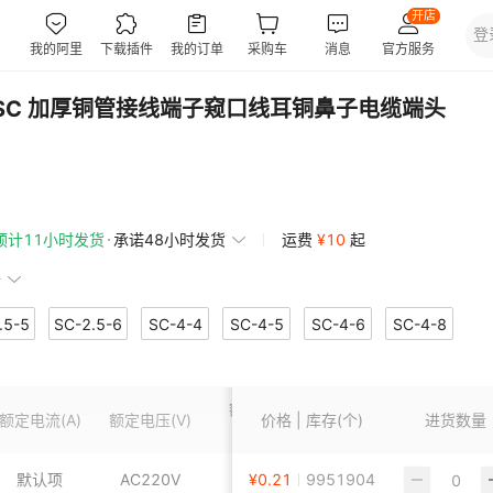
SC 加厚铜管接线端子窥口线耳铜鼻子电缆端头
预计11小时发货
承诺48小时发货
运费
¥
10
起
赔
.5-5
SC-2.5-6
SC-4-4
SC-4-5
SC-4-6
SC-4-8
8
SC-6-10
SC-10-6
SC-10-8
SC-10-10
SC-10-12
额定截面
16-10
SC-16-12
SC-25-6
SC-25-8
SC-25-10
额定电流
(A)
额定电压
(V)
价格 | 库存(个)
安装方式
进货数量
订货
(mm²)
-35-8
SC-35-10
SC-35-12
SC-50-6
SC-50-8
默认项
AC220V
默认项
¥
0.21
9951904
压线钳固定
SC-2.