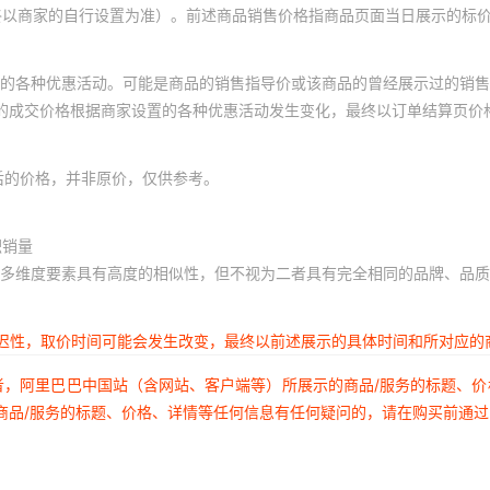
SC-150-10
钳压式
终以商家的自行设置为准）。前述商品销售价格指商品页面当日展示的标
SC-150-12
钳压式
的各种优惠活动。可能是商品的销售指导价或该商品的曾经展示过的销售
SC-150-14
钳压式
体的成交价格根据商家设置的各种优惠活动发生变化，最终以订单结算页价
SC-150-16
钳压式
后的价格，并非原价，仅供参考。
SC-185-8
钳压式
积销量
SC-185-10
钳压式
多维度要素具有高度的相似性，但不视为二者具有完全相同的品牌、品质
SC-185-12
钳压式
延迟性，取价时间可能会发生改变，最终以前述展示的具体时间和所对应的
SC-185-14
钳压式
者，阿里巴巴中国站（含网站、客户端等）所展示的商品/服务的标题、
商品/服务的标题、价格、详情等任何信息有任何疑问的，请在购买前通
SC-185-16
钳压式
SC-240-8
钳压式