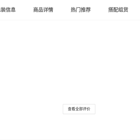
38
39
40
包装信息
商品详情
SC-6-10
热门推荐
搭配组货
钳压式
SC-10-6
钳压式
SC-10-8
钳压式
SC-10-10
钳压式
SC-10-12
钳压式
SC-16-6
钳压式
SC-16-8
钳压式
查看全部评价
SC-16-10
钳压式
SC-16-12
钳压式