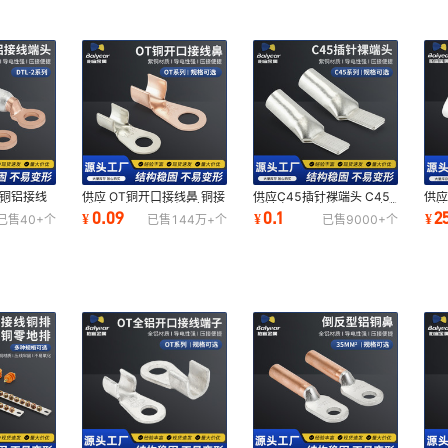
SC-240-10
钳压式
SC-240-12
钳压式
SC-240-14
钳压式
SC-240-16
钳压式
头铜铝接线
供应 OT铜开口接线鼻 铜接
供应C45插针裸端头 C45
供应
接线耳出口
线鼻 铜鼻子接线端头 接线
插针空开接线端子凤凰鸭嘴
压接
0.09
0.1
2
¥
¥
¥
已售
40+
个
已售
144万+
个
已售
9000+
个
帽
式铜鼻子
铜
SC-240-20
钳压式
SC-300-10
钳压式
SC-300-12
钳压式
SC-300-14
钳压式
SC-300-16
钳压式