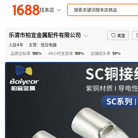
乐清市柏宜金属配件有限公司
关注
入驻
4
年
主营：
低压电器
100%
100%
59%
品质达标率
48小时支揽率
店铺回头率