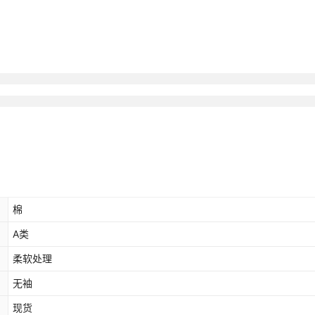
棉
A类
柔软处理
无袖
现货