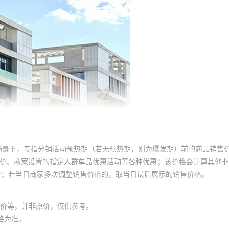
90
90
90
90
90
90
90
90
场景下，专指分销活动预热期（若无预热期，则为爆发期）前的商品销售
90
员价、商家设置的指定人群单品优惠活动等各种优惠；该价格会计算其他
价；若当日商家多次调整销售价格的，取当日最后展示的销售价格。
90
90
价等，并非原价，仅供参考。
90
格为准。