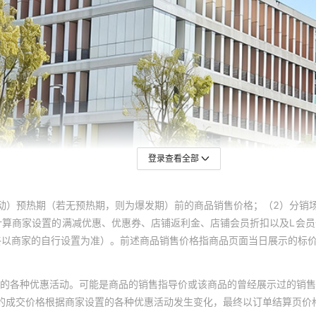
120
73
80
90
100
110
登录查看全部
120
73
动）预热期（若无预热期，则为爆发期）前的商品销售价格；（2）分销
80
计算商家设置的满减优惠、优惠券、店铺返利金、店铺会员折扣以及L会
终以商家的自行设置为准）。前述商品销售价格指商品页面当日展示的标
90
100
的各种优惠活动。可能是商品的销售指导价或该商品的曾经展示过的销售
110
体的成交价格根据商家设置的各种优惠活动发生变化，最终以订单结算页价