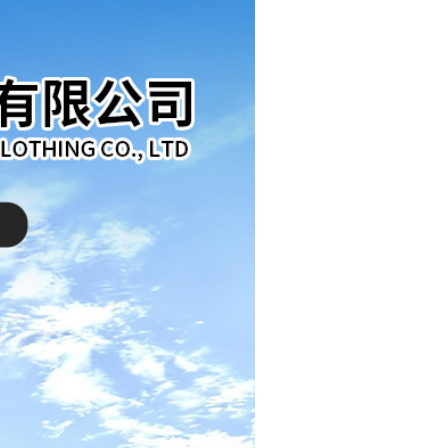
90
90
90
90
90
90
90
90
90
90
90
90
90