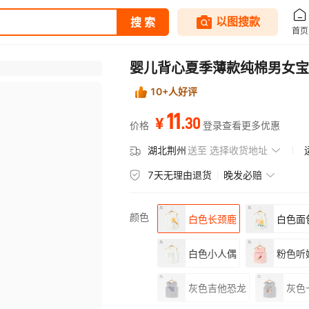
婴儿背心夏季薄款纯棉男女宝
10+人好评
11
.
30
¥
价格
登录查看更多优惠
湖北荆州
送至
选择收货地址
7天无理由退货
晚发必赔
颜色
白色长颈鹿
白色面
白色小人偶
粉色听
灰色吉他恐龙
灰色