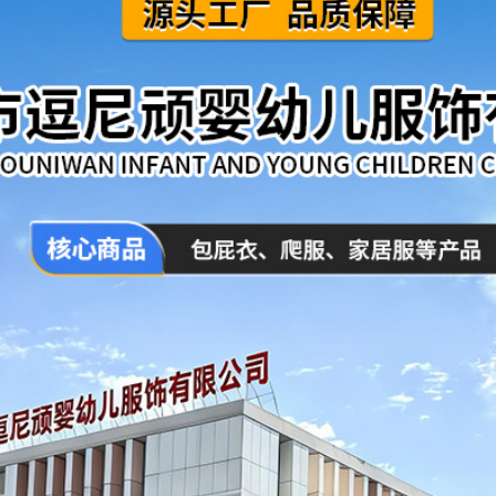
110
120
73
80
90
100
110
120
73
80
90
100
110