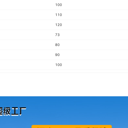
100
110
120
73
80
90
100
110
120
73
80
90
100