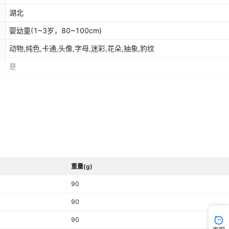
湖北
婴幼童(1~3岁，80~100cm)
动物,纯色,卡通,头像,字母,迷彩,花朵,抽象,豹纹
是
2023年夏季
是
100
（%）
白色长颈鹿,白色面包车,白色推土机,白色挖机,白色小恐龙,白色小人偶
听妈妈的话,黑色绿头鸭,黑色螃蟹,灰色吊机,灰色吉他恐龙,灰色卡通,
重量(g)
妈妈的话,丈青色卡通,丈青色螃蟹
否
90
90
90