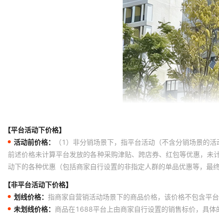
白色小恐龙
白色小人偶
白色小人偶
白色小人偶
白色小人偶
白色小人偶
白色小人偶
【平台活动下价格】
粉色听妈妈的话
活动前价格：
（1）非分销场景下，指平台活动（不含分销场景的活
粉色听妈妈的话
前述价格未计算平台发放的各种采购津贴、跨店券、红包等优惠，未
动下的各种优惠（包括商家自行设置的非指定人群的单品优惠等，最
粉色听妈妈的话
【非平台活动下价格】
粉色听妈妈的话
划线价格：
指商家自营销活动场景下的商品价格，该价格不包含平台
粉色听妈妈的话
未划线价格：
商品在1688平台上由商家自行设置的销售标价，具