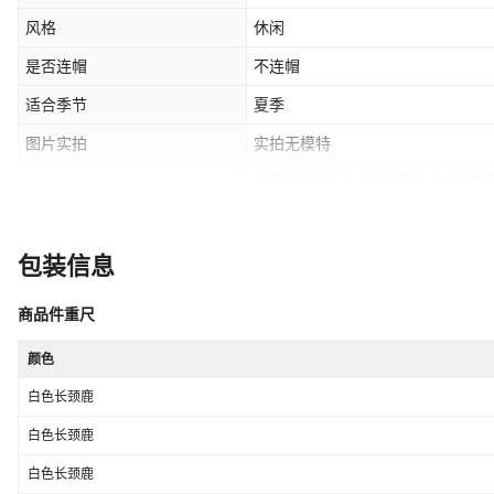
风格
休闲
是否连帽
不连帽
适合季节
夏季
图片实拍
实拍无模特
运动,套装,条纹,格子,田园,卡通,字母
元素
亲子,公主,网纱,潮范,糖果
AQL抽检标准
1.0
包装信息
毛头/杂余线头是否修剪
全部修剪干净
商品件重尺
领型
圆领
颜色
适合身高
73,80,90,100,110,120
白色长颈鹿
白色长颈鹿
白色长颈鹿