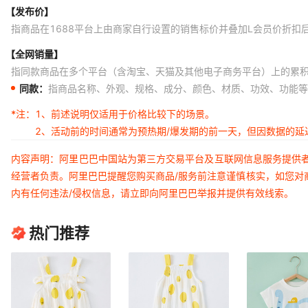
粉色听妈妈的话
【发布价】
黑色绿头鸭
指商品在1688平台上由商家自行设置的销售标价并叠加L会员价折扣
黑色绿头鸭
【全网销量】
指同款商品在多个平台（含淘宝、天猫及其他电子商务平台）上的累
黑色绿头鸭
同款：
指商品名称、外观、规格、成分、颜色、材质、功效、功能等
黑色绿头鸭
*注：
1、前述说明仅适用于价格比较下的场景。
黑色绿头鸭
2、活动前的时间通常为预热期/爆发期的前一天，但因数据的
黑色绿头鸭
内容声明：阿里巴巴中国站为第三方交易平台及互联网信息服务提供
黑色螃蟹
经营者负责。阿里巴巴提醒您购买商品/服务前注意谨慎核实，如您对
内有任何违法/侵权信息，请立即向阿里巴巴举报并提供有效线索。
黑色螃蟹
黑色螃蟹
热门推荐
黑色螃蟹
黑色螃蟹
黑色螃蟹