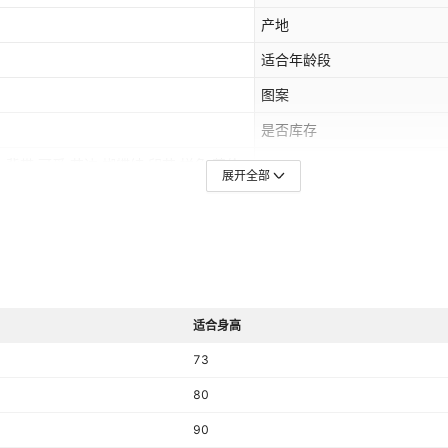
产地
适合年龄段
图案
是否库存
,背带,可爱,花边,蝴蝶结,印花,拼色,英伦,
上市年份季节
展开全部
平车针距12~14针/3cm
主面料成分含量
颜色
适合身高
是否跨境出口专供货源
73
80
90