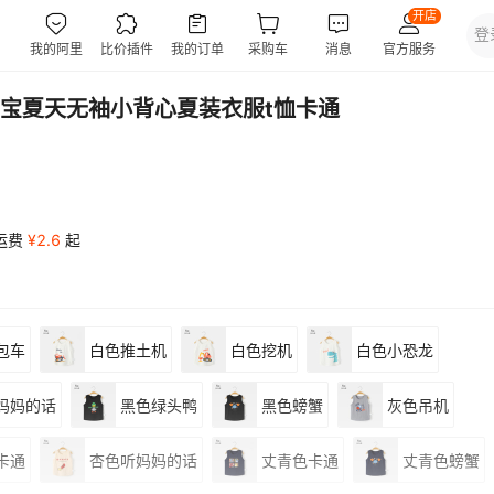
宝夏天无袖小背心夏装衣服t恤卡通
运费
¥
2.6
起
包车
白色推土机
白色挖机
白色小恐龙
妈妈的话
黑色绿头鸭
黑色螃蟹
灰色吊机
卡通
杏色听妈妈的话
丈青色卡通
丈青色螃蟹