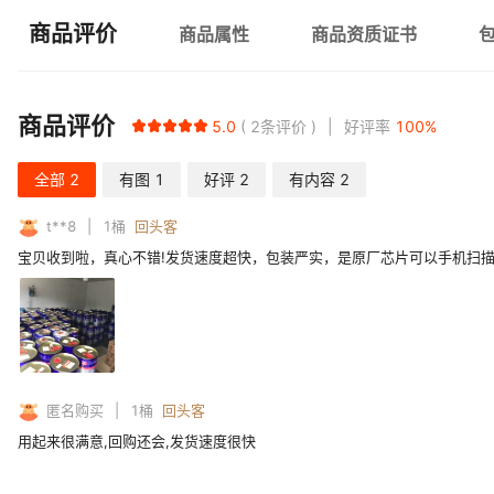
商品评价
商品属性
商品资质证书
商品评价
5.0
2
条评价
好评率
100
%
全部
2
有图
1
好评
2
有内容
2
t**8
1
桶
回头客
宝贝收到啦，真心不错!发货速度超快，包装严实，是原厂芯片可以手机扫描
匿名购买
1
桶
回头客
用起来很满意,回购还会,发货速度很快