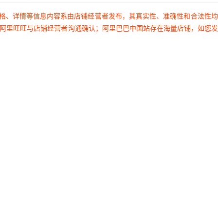
价格、详情等信息内容系由店铺经营者发布，其真实性、准确性和合法性
过阿里旺旺与店铺经营者沟通确认；阿里巴巴中国站存在海量店铺，如您