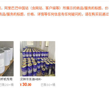
者，阿里巴巴中国站（含网站、客户端等）所展示的商品/服务的标题、
商品/服务的标题、价格、详情等任何信息有任何疑问的，请在购买前通
螺杆机专用
汉钟冷冻油HBR-
-
A01/B01/B03B04B05原
30
¥
.
00
已售
20+
桶
已售
50+
桶
PI-
装正品汉钟机油
B09B12B08/C01