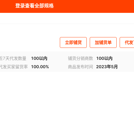
登录查看全部规格
236
-60
1
¥
30
993
220
236
-60
1
¥
2650
998
220
236
-60
1
¥
2650
998
220
立即铺货
加铺货单
代发
236
-60
1
¥
230
998
220
近7天代发数量
100以内
铺货分销商数
100以内
代发买家留货率
100.00%
商品发布时间
2023年5月
236
-60
1
¥
850
998
220
236
-60
1
¥
2650
998
220
236
-60
1
¥
230
998
220
236
-60
1
¥
850
998
220
236
-60
1
¥
2650
998
220