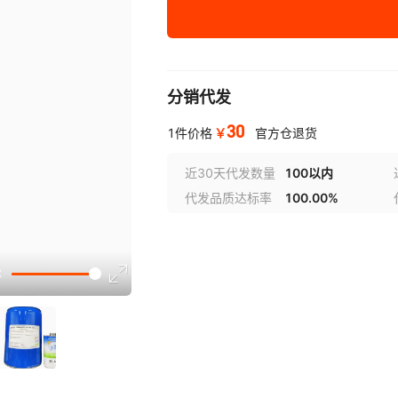
冰熊冷冻油
54
原装RL170
53
分销代发
原装RL120
51
30
￥
1件价格
官方仓退货
原装RL32(1L)顺丰包邮
50
近30天代发数量
100以内
代发品质达标率
100.00%
原装RL32(5L)顺丰包邮
50.
原装RL32(20L)
5.
原装RL68(1L)顺丰包邮
515
原装RL68(5L)顺丰包邮
514
原装RL68(20L)
513