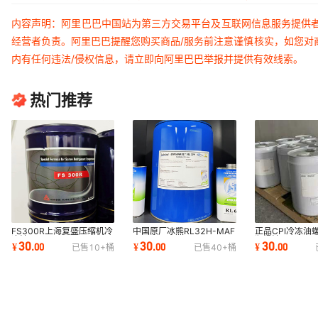
内容声明：阿里巴巴中国站为第三方交易平台及互联网信息服务提供
经营者负责。阿里巴巴提醒您购买商品/服务前注意谨慎核实，如您对
内有任何违法/侵权信息，请立即向阿里巴巴举报并提供有效线索。
热门推荐
FS300R上海复盛压缩机冷
中国原厂冰熊RL32H-MAF
正品CPI冷冻油
冻油FS100M FS100A
RL68H-
润滑油CPI4214
30
30
30
¥
.
00
¥
.
00
¥
.
00
已售
10+
桶
已售
40+
桶
FS150 FS120R FS220R
MAFRL220H170H120H1L5L20L
320/CPI-150/C
冷冻机油
1516-68