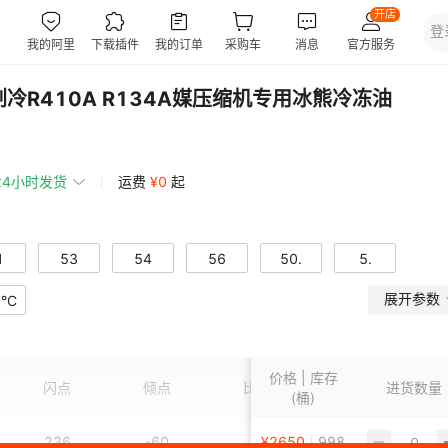
冷R410A R134A媒压缩机专用冰熊冷冻油
24小时发货
运费
¥
0
起
1
53
54
56
50.
5.
展开参数
°C
4
515
价格 | 库存
闪点
倾点
比重
粘度等级
进货数量
(桶)
236
-60
1
¥
2650
998
220