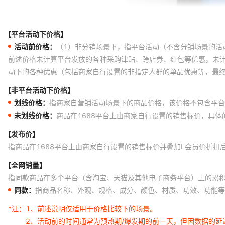
【平台活动下价格】
活动前价格：
（1）非分销场景下，指平台活动（不含分销场景的活
前述价格未计算平台发放的各种采购津贴、跨店券、红包等优惠，未
动下的各种优惠（包括商家自行设置的非指定人群的单品优惠等，最
【非平台活动下价格】
划线价格：
指商家自营销活动场景下的商品价格，该价格不包含平台
未划线价格：
商品在1688平台上由商家自行设置的销售标价，具
【发布价】
指商品在1688平台上由商家自行设置的销售标价并叠加L会员价折扣
【全网销量】
指同款商品在多个平台（含淘宝、天猫及其他电子商务平台）上的累
同款：
指商品名称、外观、规格、成分、颜色、材质、功效、功能等
*注：
1、前述说明仅适用于价格比较下的场景。
2、活动前的时间通常为预热期/爆发期的前一天，但因数据的