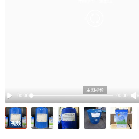
有点小卡，请重试
retry
主图视频
00:00
00:00
Play
视频