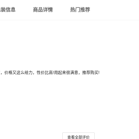
包装信息
商品详情
热门推荐
原装RL32-3MAF
46
，价格又这么给力，性价比高!用起来很满意，推荐购买!
查看全部评价