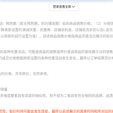
登录查看全部
动）预热期（若无预热期，则为爆发期）前的商品销售价格；（2）分销
计算商家设置的满减优惠、优惠券、店铺返利金、店铺会员折扣以及L会
终以商家的自行设置为准）。前述商品销售价格指商品页面当日展示的标
的各种优惠活动。可能是商品的销售指导价或该商品的曾经展示过的销售
体的成交价格根据商家设置的各种优惠活动发生变化，最终以订单结算页价
后的价格，并非原价，仅供参考。
积销量
多维度要素具有高度的相似性，但不视为二者具有完全相同的品牌、品质
延迟性，取价时间可能会发生改变，最终以前述展示的具体时间和所对应的