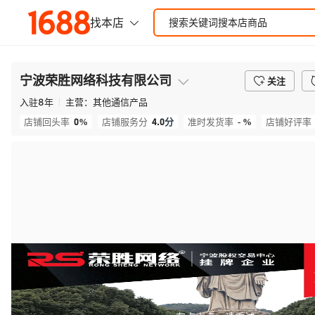
宁波荣胜网络科技有限公司
关注
入驻
8
年
主营：
其他通信产品
0%
4.0
分
- %
店铺回头率
店铺服务分
准时发货率
店铺好评率