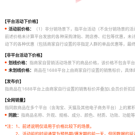
【平台活动下价格】
活动前价格：
（1）非分销场景下，指平台活动（不含分销场景的活
前述价格未计算平台发放的各种采购津贴、跨店券、红包等优惠，未
动下的各种优惠（包括商家自行设置的非指定人群的单品优惠等，最
【非平台活动下价格】
划线价格：
指商家自营销活动场景下的商品价格，该价格不包含平台
未划线价格：
商品在1688平台上由商家自行设置的销售标价，具
【发布价】
指商品在1688平台上由商家自行设置的销售标价并叠加L会员价折扣
【全网销量】
指同款商品在多个平台（含淘宝、天猫及其他电子商务平台）上的累
同款：
指商品名称、外观、规格、成分、颜色、材质、功效、功能等
*注：
1、前述说明仅适用于价格比较下的场景。
2、活动前的时间通常为预热期/爆发期的前一天，但因数据的