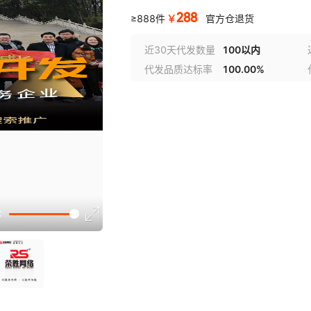
288
￥
≥888件
官方仓退货
近30天代发数量
100以内
代发品质达标率
100.00%