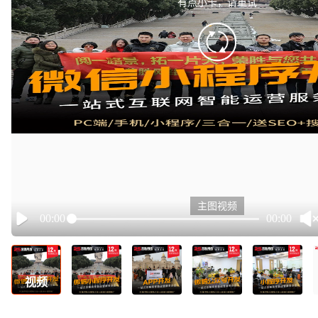
有点小卡，请重试
retry
主图视频
00:00
00:00
Play
视频