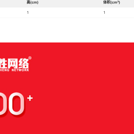
高(cm)
体积(cm³)
1
1