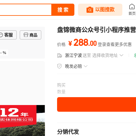
盘锦微商公众号引小程序推营
客服
商品
288
.
00
¥
价格
登录查看更多优惠
- %
浙江宁波
送至
选择收货地址
晚发必赔
购买
数量
分销代发