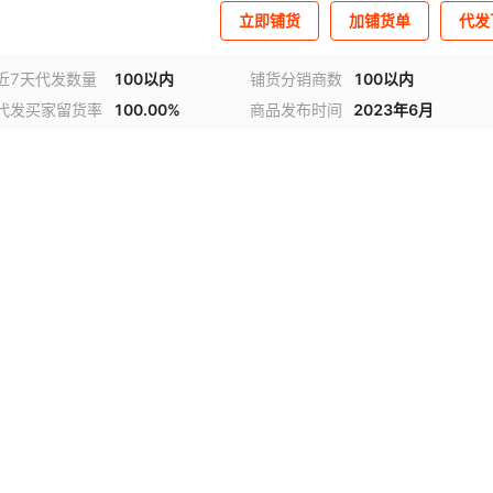
立即铺货
加铺货单
代发
近7天代发数量
100以内
铺货分销商数
100以内
代发买家留货率
100.00%
商品发布时间
2023年6月