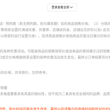
登录查看全部
动）预热期（若无预热期，则为爆发期）前的商品销售价格；（2）分销
计算商家设置的满减优惠、优惠券、店铺返利金、店铺会员折扣以及L会
终以商家的自行设置为准）。前述商品销售价格指商品页面当日展示的标
的各种优惠活动。可能是商品的销售指导价或该商品的曾经展示过的销售
体的成交价格根据商家设置的各种优惠活动发生变化，最终以订单结算页价
后的价格，并非原价，仅供参考。
积销量
多维度要素具有高度的相似性，但不视为二者具有完全相同的品牌、品质
延迟性，取价时间可能会发生改变，最终以前述展示的具体时间和所对应的